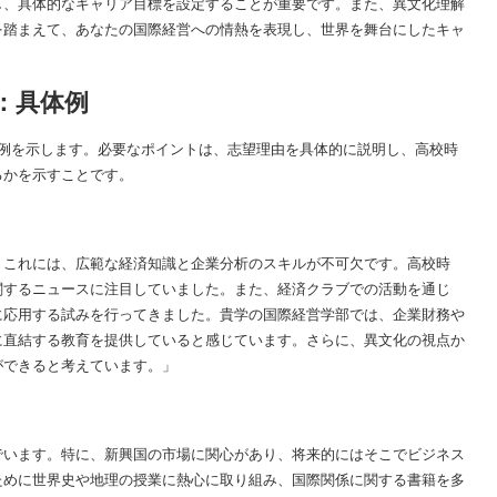
し、具体的なキャリア目標を設定することが重要です。また、異文化理解
を踏まえて、あなたの国際経営への情熱を表現し、世界を舞台にしたキャ
：具体例
体例を示します。必要なポイントは、志望理由を具体的に説明し、高校時
るかを示すことです。
。これには、広範な経済知識と企業分析のスキルが不可欠です。高校時
関するニュースに注目していました。また、経済クラブでの活動を通じ
に応用する試みを行ってきました。貴学の国際経営学部では、企業財務や
に直結する教育を提供していると感じています。さらに、異文化の視点か
ができると考えています。」
でいます。特に、新興国の市場に関心があり、将来的にはそこでビジネス
ために世界史や地理の授業に熱心に取り組み、国際関係に関する書籍を多