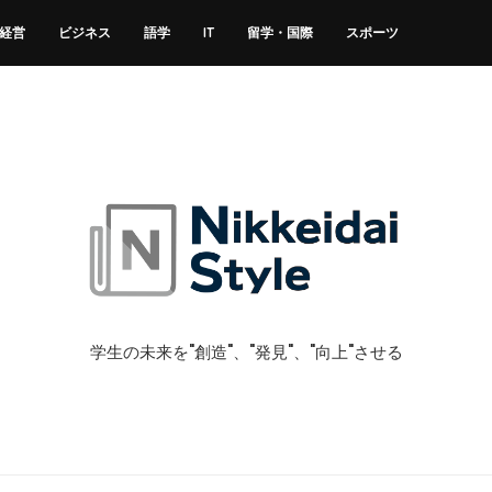
経営
ビジネス
語学
IT
留学・国際
スポーツ
学生の未来を"創造"、"発見"、"向上"させる