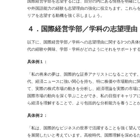
国際経営学部を志望するには、自分の内にある情熱を明確に
や外国語能力の経験も志望理由の強化に役立ちます。これら
リアを志望する動機を強く示しましょう。
４．国際経営学部／学科の志望理由
以下に、国際経営学部／学科への志望理由に関する3つの具
代の経験や興味、学部・学科がどのようにそれをサポートす
具体例１：
「私の将来の夢は、国際的な証券アナリストになることです
代、経済ニュースに強い関心を持ち、特に株価や市場動向に
て、実際の株式市場の動きを分析し、経済理論を実際の市場
国際市場の動向を深く学ぶことができ、私の目指すキャリア
ら経済を理解することで、より包括的な分析能力を養うこと
具体例２：
「私は、国際的なビジネスの世界で活躍することを強く望ん
を展開したいと考えています。高校時代、国際理解を深める