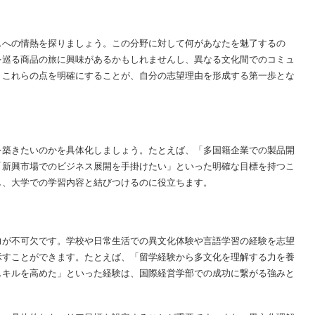
スへの情熱を探りましょう。この分野に対して何があなたを魅了するの
を巡る商品の旅に興味があるかもしれませんし、異なる文化間でのコミュ
。これらの点を明確にすることが、自分の志望理由を形成する第一歩とな
を築きたいのかを具体化しましょう。たとえば、「多国籍企業での製品開
「新興市場でのビジネス展開を手掛けたい」といった明確な目標を持つこ
し、大学での学習内容と結びつけるのに役立ちます。
力が不可欠です。学校や日常生活での異文化体験や言語学習の経験を志望
示すことができます。たとえば、「留学経験から多文化を理解する力を養
スキルを高めた」といった経験は、国際経営学部での成功に繋がる強みと