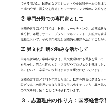
できる能力は、国際的なプロジェクトや多国籍チームの管理
市場の分析、異文化を考慮したマーケティング戦略の立案な
② 専門分野での専門家として
国際経営学部／学科では、財務、マーケティング、経営戦略
務分析、市場リサーチ、ブランドマネジメント、人的資源管
職種において、その専門知識と国際的な視野を活かすことが
③ 異文化理解の強みを活かして
国際経営学部／学科の学びは、異文化理解にも重点を置いて
を活かし、異文化間のビジネス交渉やプロジェクト管理にお
拓において、卒業生の役割はますます重要になっています。
国際経営学部／学科を卒業した後は、世界を舞台に多様なキ
際ビジネスの世界で大きな価値を生み出すでしょう。異文化
の未来を切り拓くことに期待されています。
３．志望理由の作り方：国際経営学