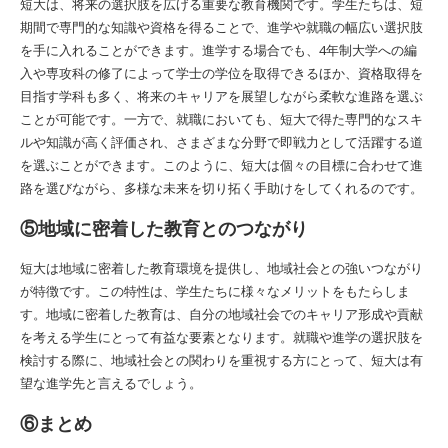
短大は、将来の選択肢を広げる重要な教育機関です。学生たちは、短
期間で専門的な知識や資格を得ることで、進学や就職の幅広い選択肢
を手に入れることができます。進学する場合でも、4年制大学への編
入や専攻科の修了によって学士の学位を取得できるほか、資格取得を
目指す学科も多く、将来のキャリアを展望しながら柔軟な進路を選ぶ
ことが可能です。一方で、就職においても、短大で得た専門的なスキ
ルや知識が高く評価され、さまざまな分野で即戦力として活躍する道
を選ぶことができます。このように、短大は個々の目標に合わせて進
路を選びながら、多様な未来を切り拓く手助けをしてくれるのです。
⑤地域に密着した教育とのつながり
短大は地域に密着した教育環境を提供し、地域社会との強いつながり
が特徴です。この特性は、学生たちに様々なメリットをもたらしま
す。地域に密着した教育は、自分の地域社会でのキャリア形成や貢献
を考える学生にとって有益な要素となります。就職や進学の選択肢を
検討する際に、地域社会との関わりを重視する方にとって、短大は有
望な進学先と言えるでしょう。
⑥まとめ