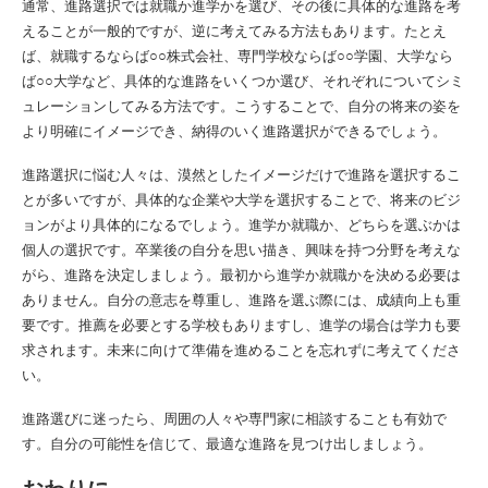
通常、進路選択では就職か進学かを選び、その後に具体的な進路を考
えることが一般的ですが、逆に考えてみる方法もあります。たとえ
ば、就職するならば○○株式会社、専門学校ならば○○学園、大学なら
ば○○大学など、具体的な進路をいくつか選び、それぞれについてシミ
ュレーションしてみる方法です。こうすることで、自分の将来の姿を
より明確にイメージでき、納得のいく進路選択ができるでしょう。
進路選択に悩む人々は、漠然としたイメージだけで進路を選択するこ
とが多いですが、具体的な企業や大学を選択することで、将来のビジ
ョンがより具体的になるでしょう。進学か就職か、どちらを選ぶかは
個人の選択です。卒業後の自分を思い描き、興味を持つ分野を考えな
がら、進路を決定しましょう。最初から進学か就職かを決める必要は
ありません。自分の意志を尊重し、進路を選ぶ際には、成績向上も重
要です。推薦を必要とする学校もありますし、進学の場合は学力も要
求されます。未来に向けて準備を進めることを忘れずに考えてくださ
い。
進路選びに迷ったら、周囲の人々や専門家に相談することも有効で
す。自分の可能性を信じて、最適な進路を見つけ出しましょう。