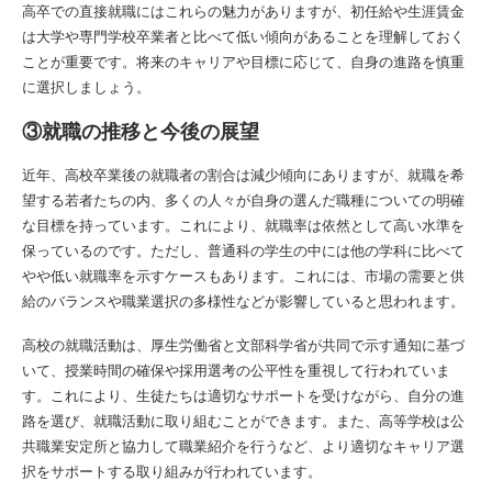
高卒での直接就職にはこれらの魅力がありますが、初任給や生涯賃金
は大学や専門学校卒業者と比べて低い傾向があることを理解しておく
ことが重要です。将来のキャリアや目標に応じて、自身の進路を慎重
に選択しましょう。
③就職の推移と今後の展望
近年、高校卒業後の就職者の割合は減少傾向にありますが、就職を希
望する若者たちの内、多くの人々が自身の選んだ職種についての明確
な目標を持っています。これにより、就職率は依然として高い水準を
保っているのです。ただし、普通科の学生の中には他の学科に比べて
やや低い就職率を示すケースもあります。これには、市場の需要と供
給のバランスや職業選択の多様性などが影響していると思われます。
高校の就職活動は、厚生労働省と文部科学省が共同で示す通知に基づ
いて、授業時間の確保や採用選考の公平性を重視して行われていま
す。これにより、生徒たちは適切なサポートを受けながら、自分の進
路を選び、就職活動に取り組むことができます。また、高等学校は公
共職業安定所と協力して職業紹介を行うなど、より適切なキャリア選
択をサポートする取り組みが行われています。