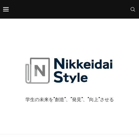
学生の未来を"創造"、"発見"、"向上"させる