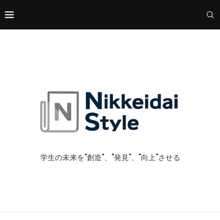
学生の未来を"創造"、"発見"、"向上"させる