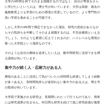
大学の4年間を得てそのまま就職するのではなく、自分が専攻をさら
に学びたいという人は、博士号が向いています。大学は高校、過去の
義務教育よりも学習のための環境が充実しているので、より専門性の
高い学習を進めることが可能です。
しかし大学の4年間で満足できなかった場合、研究の意欲がありなが
らその気持ちを中断してそのまま就職するのは、不完全燃焼といえる
でしょう。そのような要望に応えてくれるのが、ハイレベルな環境が
整った大学院という場所なのです。
そのような自分の興味を追求したい人は、数年間研究に没頭できる博
士課程が向いています。
集中力が続く人・忍耐力がある人
興味のあることに没頭して気がついたら何時間も経過してしまう経験
が多々ある人、長時間気持ちが途切れない集中力のある人は、博士号
の取得が向いています。
大学院で実施される研究は、長期間にわたって行うものであり、簡単
には研究成果が出ません。何日間も研究を続けて急に研究経過が激変