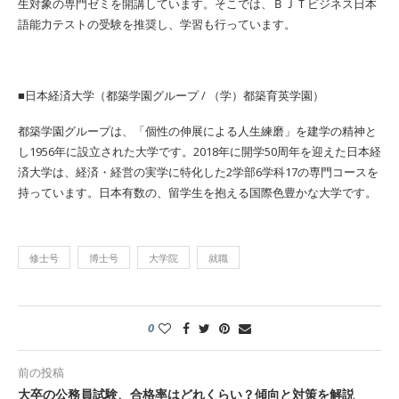
生対象の専門ゼミを開講しています。そこでは、ＢＪＴビジネス日本
語能力テストの受験を推奨し、学習も行っています。
■日本経済大学（都築学園グループ / （学）都築育英学園）
都築学園グループは、「個性の伸展による人生練磨」を建学の精神と
し1956年に設立された大学です。2018年に開学50周年を迎えた日本経
済大学は、経済・経営の実学に特化した2学部6学科17の専門コースを
持っています。日本有数の、留学生を抱える国際色豊かな大学です。
修士号
博士号
大学院
就職
0
前の投稿
大卒の公務員試験、合格率はどれくらい？傾向と対策を解説