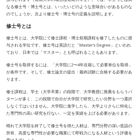
なる修士号・博士号とは、いったいどのような意味合いがあるものな
のでしょうか。次より修士号・博士号の定義を説明します。
修士号とは
修士号とは、大学院にて修士課程・博士前期課程を修了したものに授
与される学位です。修士号は英語だと「Master’s Degree」といわれ
ており、日本では「マスター」とも呼ばれることもあります。
修士号を取得するには、「大学院に2〜4年在籍して必要単位を取得」
が条件です。そして、修士論文の提出・最終試験に合格する必要があ
ります。
修士課程は、学士（大学卒業）の段階で、大学教授に推薦をもらうパ
ターンが多く、この段階で自分が大学院で研究したい分野を一つ選択
しなくてはいけません。大学院に進学したら、大学よりさらに特化し
た専門性の高い研究を行ない、一定を実績を上げる必要があります。
晴れて大学院を終了して修士号を得た人材は、専門分野の深い造詣の
所有、高度な専門性が必要な職業にて即戦力になる人材という評価を
受けるでしょう。