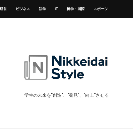
経営
ビジネス
語学
IT
留学・国際
スポーツ
学生の未来を"創造"、"発見"、"向上"させる