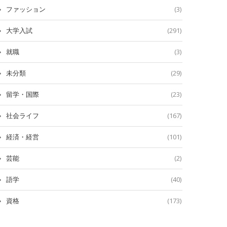
ファッション
(3)
大学入試
(291)
就職
(3)
未分類
(29)
留学・国際
(23)
社会ライフ
(167)
経済・経営
(101)
芸能
(2)
語学
(40)
資格
(173)