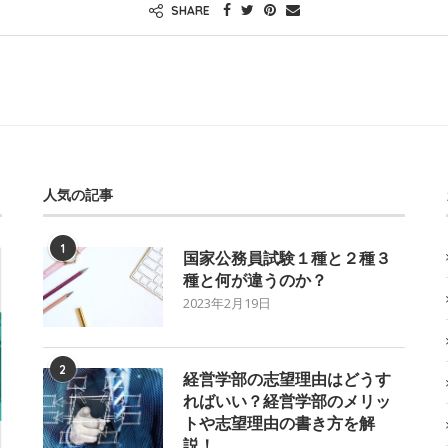
SHARE
人気の記事
1
国家公務員試験１種と２種３
種と何が違うのか？
2023年2月19日
2
経営学部の志望理由はどうす
ればいい？経営学部のメリッ
トや志望理由の書き方を解
説！