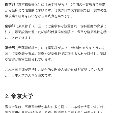
医学部
（東京都板橋区）には医学科があり、6年間の一貫教育で基礎
から臨床まで段階的に学びます。付属の日本大学病院では、実際の医
療現場で研修を行いながら実践力を高めます。
歯学部
（東京都千代田区）には歯学科が設置され、歯科医師の育成に
注力。最新設備の整った歯学部付属歯科病院で、豊富な臨床経験を積
むことができます。
薬学部
（千葉県船橋市）には薬学科があり、6年制のカリキュラムを
通して薬剤師を養成。調剤や製薬分野で活躍する人材を目指し、実験
や実習が豊富に組まれています。
これら三学部が連携し、総合的な医療人材の育成を実現している点
が、日本大学の大きな魅力です。
2. 帝京大学
帝京大学は、医療系学部が非常に多く揃っている総合大学です。特に
実践重視の教育が特徴で、多様な医療職を目指す学生が集まります。