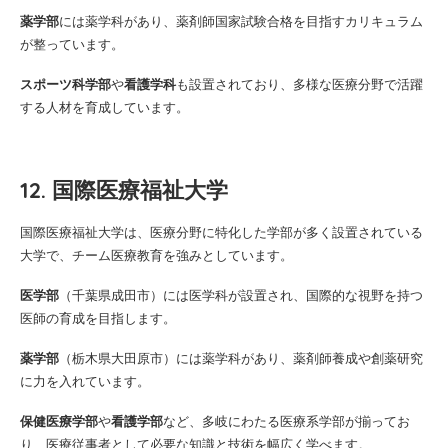
薬学部
には薬学科があり、薬剤師国家試験合格を目指すカリキュラム
が整っています。
スポーツ科学部
や
看護学科
も設置されており、多様な医療分野で活躍
する人材を育成しています。
12. 国際医療福祉大学
国際医療福祉大学は、医療分野に特化した学部が多く設置されている
大学で、チーム医療教育を強みとしています。
医学部
（千葉県成田市）には医学科が設置され、国際的な視野を持つ
医師の育成を目指します。
薬学部
（栃木県大田原市）には薬学科があり、薬剤師養成や創薬研究
に力を入れています。
保健医療学部
や
看護学部
など、多岐にわたる医療系学部が揃ってお
り、医療従事者として必要な知識と技術を幅広く学べます。