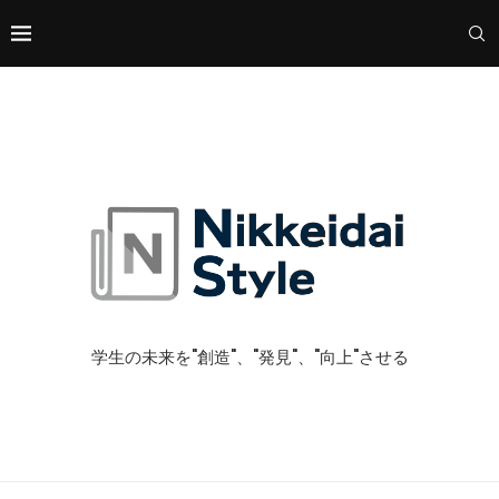
学生の未来を"創造"、"発見"、"向上"させる