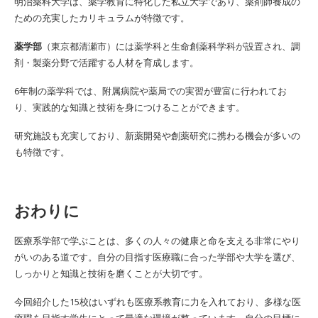
明治薬科大学は、薬学教育に特化した私立大学であり、薬剤師養成の
ための充実したカリキュラムが特徴です。
薬学部
（東京都清瀬市）には薬学科と生命創薬科学科が設置され、調
剤・製薬分野で活躍する人材を育成します。
6年制の薬学科では、附属病院や薬局での実習が豊富に行われてお
り、実践的な知識と技術を身につけることができます。
研究施設も充実しており、新薬開発や創薬研究に携わる機会が多いの
も特徴です。
おわりに
医療系学部で学ぶことは、多くの人々の健康と命を支える非常にやり
がいのある道です。自分の目指す医療職に合った学部や大学を選び、
しっかりと知識と技術を磨くことが大切です。
今回紹介した15校はいずれも医療系教育に力を入れており、多様な医
療職を目指す学生にとって最適な環境が整っています。自分の目標に