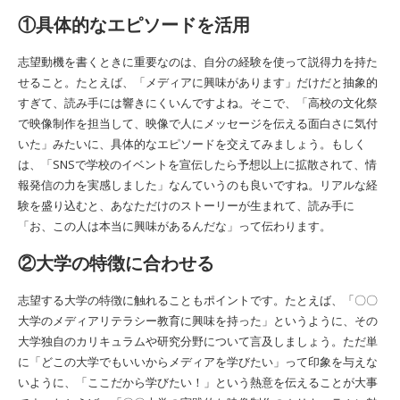
①具体的なエピソードを活用
志望動機を書くときに重要なのは、自分の経験を使って説得力を持た
せること。たとえば、「メディアに興味があります」だけだと抽象的
すぎて、読み手には響きにくいんですよね。そこで、「高校の文化祭
で映像制作を担当して、映像で人にメッセージを伝える面白さに気付
いた」みたいに、具体的なエピソードを交えてみましょう。もしく
は、「SNSで学校のイベントを宣伝したら予想以上に拡散されて、情
報発信の力を実感しました」なんていうのも良いですね。リアルな経
験を盛り込むと、あなただけのストーリーが生まれて、読み手に
「お、この人は本当に興味があるんだな」って伝わります。
②大学の特徴に合わせる
志望する大学の特徴に触れることもポイントです。たとえば、「〇〇
大学のメディアリテラシー教育に興味を持った」というように、その
大学独自のカリキュラムや研究分野について言及しましょう。ただ単
に「どこの大学でもいいからメディアを学びたい」って印象を与えな
いように、「ここだから学びたい！」という熱意を伝えることが大事