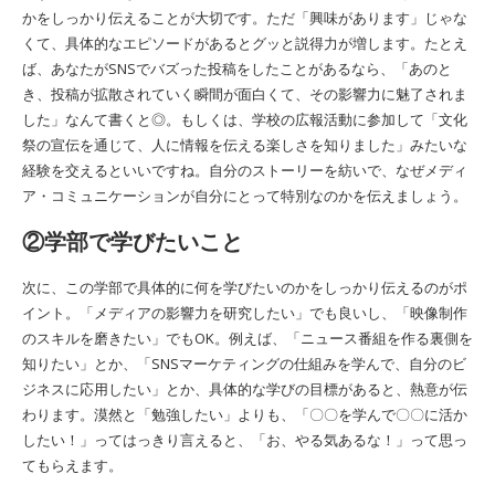
かをしっかり伝えることが大切です。ただ「興味があります」じゃな
くて、具体的なエピソードがあるとグッと説得力が増します。たとえ
ば、あなたがSNSでバズった投稿をしたことがあるなら、「あのと
き、投稿が拡散されていく瞬間が面白くて、その影響力に魅了されま
した」なんて書くと◎。もしくは、学校の広報活動に参加して「文化
祭の宣伝を通じて、人に情報を伝える楽しさを知りました」みたいな
経験を交えるといいですね。自分のストーリーを紡いで、なぜメディ
ア・コミュニケーションが自分にとって特別なのかを伝えましょう。
②学部で学びたいこと
次に、この学部で具体的に何を学びたいのかをしっかり伝えるのがポ
イント。「メディアの影響力を研究したい」でも良いし、「映像制作
のスキルを磨きたい」でもOK。例えば、「ニュース番組を作る裏側を
知りたい」とか、「SNSマーケティングの仕組みを学んで、自分のビ
ジネスに応用したい」とか、具体的な学びの目標があると、熱意が伝
わります。漠然と「勉強したい」よりも、「〇〇を学んで〇〇に活か
したい！」ってはっきり言えると、「お、やる気あるな！」って思っ
てもらえます。