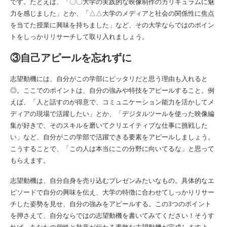
です。たとえば、「〇〇大学の実践的な映像制作のカリキュラムに魅
力を感じました」とか、「△△大学のメディアと社会の関係性に焦点
を当てた授業に興味を持ちました」など、その大学ならではのポイン
トをしっかりリサーチして取り入れましょう。
③自己アピールを忘れずに
志望動機には、自分がこの学部にピッタリだと思う理由も入れると
◎。ここでのポイントは、自分の強みや特技をアピールすること。例
えば、「人と話すのが得意で、コミュニケーション能力を活かしてメ
ディアの現場で活躍したい」とか、「デジタルツールを使った映像編
集が好きで、そのスキルを磨いてクリエイティブな仕事に挑戦した
い」など、自分がこの学部で活躍できる要素をアピールしましょう。
こうすることで、「この人は本当にこの分野に向いてるな」と思って
もらえます。
志望動機は、自分自身を売り込むプレゼンみたいなもの。具体的なエ
ピソードで自分の興味を伝え、大学の特徴に合わせてしっかりリサー
チした姿勢を見せ、自分の強みをアピールする。この3つのポイント
を押さえて、自分ならではの志望動機を書いてみてください！そうす