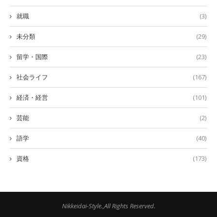
就職
(3)
未分類
(29)
留学・国際
(23)
社会ライフ
(167)
経済・経営
(101)
芸能
(2)
語学
(40)
資格
(173)
Nikkeidai-Style.,All Rights Reserved.