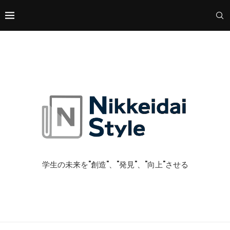
学生の未来を"創造"、"発見"、"向上"させる