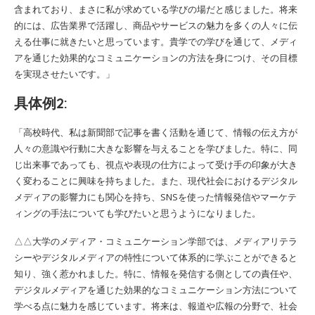
含まれており、まさに私が求めている学びの場だと感じました。将来
的には、広告業界で活躍し、商品やサービスの魅力を多くの人々に伝
える仕事に就きたいと思っています。貴学での学びを通じて、メディ
アを通じた効果的なコミュニケーションの方法を身につけ、その目標
を実現させたいです。」
具体例2:
「高校時代、私は新聞部で記事を書く活動を通じて、情報の伝え方が
人々の意識や行動に大きな影響を与えることを学びました。特に、同
じ出来事であっても、視点や表現の仕方によって受け手の印象が大き
く変わることに興味を持ちました。また、現代社会におけるデジタル
メディアの影響力にも関心を持ち、SNSを使った情報発信やマーケテ
ィングの手法についても学びたいと思うようになりました。
△△大学のメディア・コミュニケーション学部では、メディアリテラ
シーやデジタルメディアの特性について体系的に学ぶことができると
知り、強く惹かれました。特に、情報を発信する側としての責任や、
デジタルメディアを通じた効果的なコミュニケーション方法について
学べる点に魅力を感じています。将来は、報道や広報の分野で、社会