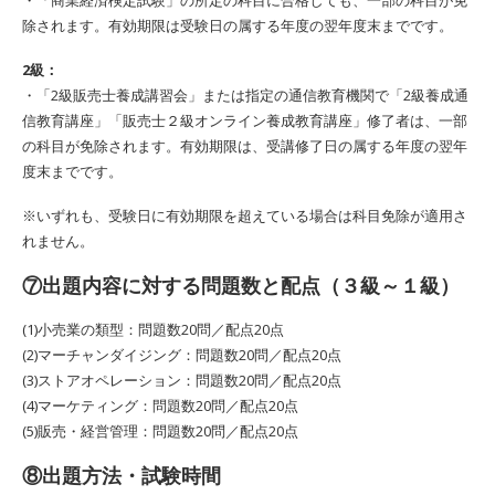
・「商業経済検定試験」の所定の科目に合格しても、一部の科目が免
除されます。有効期限は受験日の属する年度の翌年度末までです。
2級：
・「2級販売士養成講習会」または指定の通信教育機関で「2級養成通
信教育講座」「販売士２級オンライン養成教育講座」修了者は、一部
の科目が免除されます。有効期限は、受講修了日の属する年度の翌年
度末までです。
※いずれも、受験日に有効期限を超えている場合は科目免除が適用さ
れません。
⑦出題内容に対する問題数と配点（３級～１級）
(1)小売業の類型：問題数20問／配点20点
(2)マーチャンダイジング：問題数20問／配点20点
(3)ストアオペレーション：問題数20問／配点20点
(4)マーケティング：問題数20問／配点20点
(5)販売・経営管理：問題数20問／配点20点
⑧出題方法・試験時間