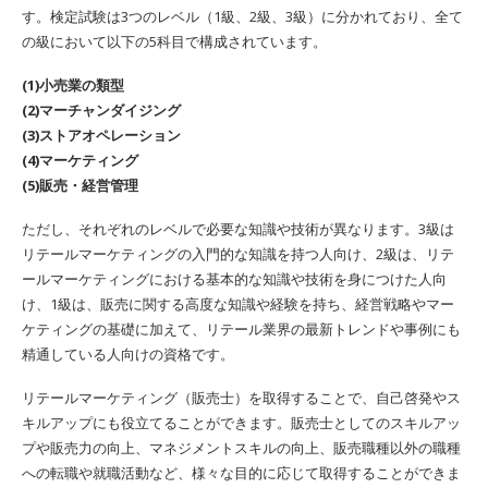
す。検定試験は3つのレベル（1級、2級、3級）に分かれており、全て
の級において以下の5科目で構成されています。
(1)小売業の類型
(2)マーチャンダイジング
(3)ストアオペレーション
(4)マーケティング
(5)販売・経営管理
ただし、それぞれのレベルで必要な知識や技術が異なります。3級は
リテールマーケティングの入門的な知識を持つ人向け、2級は、リテ
ールマーケティングにおける基本的な知識や技術を身につけた人向
け、1級は、販売に関する高度な知識や経験を持ち、経営戦略やマー
ケティングの基礎に加えて、リテール業界の最新トレンドや事例にも
精通している人向けの資格です。
リテールマーケティング（販売士）を取得することで、自己啓発やス
キルアップにも役立てることができます。販売士としてのスキルアッ
プや販売力の向上、マネジメントスキルの向上、販売職種以外の職種
への転職や就職活動など、様々な目的に応じて取得することができま