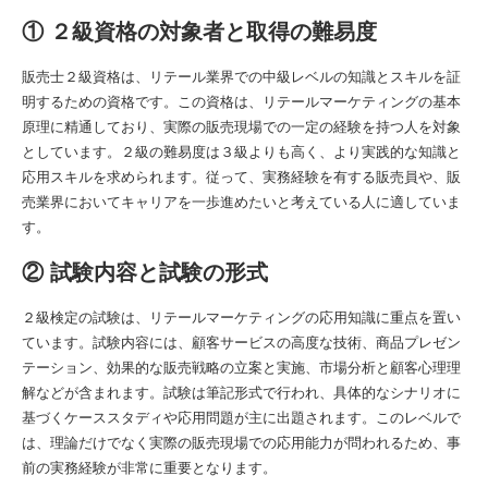
① ２級資格の対象者と取得の難易度
販売士２級資格は、リテール業界での中級レベルの知識とスキルを証
明するための資格です。この資格は、リテールマーケティングの基本
原理に精通しており、実際の販売現場での一定の経験を持つ人を対象
としています。２級の難易度は３級よりも高く、より実践的な知識と
応用スキルを求められます。従って、実務経験を有する販売員や、販
売業界においてキャリアを一歩進めたいと考えている人に適していま
す。
② 試験内容と試験の形式
２級検定の試験は、リテールマーケティングの応用知識に重点を置い
ています。試験内容には、顧客サービスの高度な技術、商品プレゼン
テーション、効果的な販売戦略の立案と実施、市場分析と顧客心理理
解などが含まれます。試験は筆記形式で行われ、具体的なシナリオに
基づくケーススタディや応用問題が主に出題されます。このレベルで
は、理論だけでなく実際の販売現場での応用能力が問われるため、事
前の実務経験が非常に重要となります。