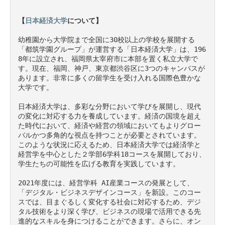
【
日本経済大学
について】
幼稚園から大学院まで全国に30校以上の学校を展開する
「都筑学園グループ」が運営する「日本経済大学」は、196
8年に設立され、福岡県太宰府市に本部を置く私立大学で
す。現在、福岡、神戸、東京都渋谷区に3つのキャンパスが
あります。非常に多くの留学生を受け入れる国際色豊かな
大学です。

日本経済大学は、多彩な分野において学びを展開し、現代
の変化に対応する力を養成しています。経済の国境を超え
た時代において、経済や経営の領域においてもよりグロー
バルかつ多角的な視点を持つことが必要とされています。
このような状況に応えるため、日本経済大学では経済学と
経営学を中心とした２学部6学科18コースを展開しており、
学生たちの可能性を広げる教育を実践しています。

2021年度には、経営学科 AI産業コースの発展として、
「デジタル・ビジネスデザインコース」を新設。このコー
スでは、目まぐるしく変化する社会に対応するため、デジ
タル技術をより深く学び、ビジネスの現場で活用できる先
進的なスキルを身につけることができます。さらに、オン