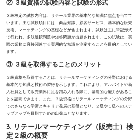
② ３級資格の試験内容と試験の形式
３級検定の試験内容は、リテール業界の基本的な知識に焦点を当てて
います。主な試験項目には、商品知識、顧客サービス、基本的な販売
技術、マーケティングの基礎などが含まれます。試験は主に筆記形式
で行われ、多肢選択問題や短答問題が出題されます。この試験は、実
際の業務に直接関連する実用的な知識を測定することを目的としてい
ます。
③ ３級を取得することのメリット
３級資格を取得することは、リテールマーケティングの分野における
基本的な知識と技術の習得を示します。これにより、アルバイトや新
入社員として販売業界に足を踏み入れる際に、基礎的な能力があるこ
とを証明できます。また、３級資格はリテールマーケティングの分野
でのさらなる学習とキャリア発展の基盤となり、２級や１級へのステ
ップアップを目指すための出発点となります。
3. リテールマーケティング（販売士）検
定２級の概要