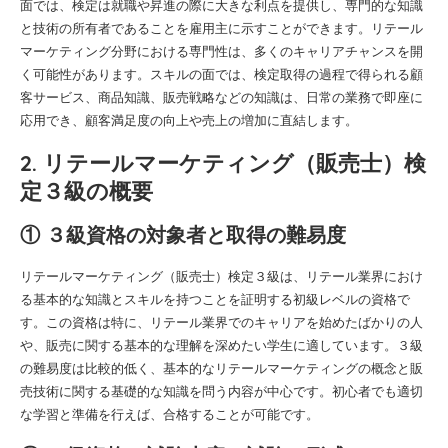
面では、検定は就職や昇進の際に大きな利点を提供し、専門的な知識
と技術の所有者であることを雇用主に示すことができます。リテール
マーケティング分野における専門性は、多くのキャリアチャンスを開
く可能性があります。スキルの面では、検定取得の過程で得られる顧
客サービス、商品知識、販売戦略などの知識は、日常の業務で即座に
応用でき、顧客満足度の向上や売上の増加に直結します。
2. リテールマーケティング（販売士）検
定３級の概要
① ３級資格の対象者と取得の難易度
リテールマーケティング（販売士）検定３級は、リテール業界におけ
る基本的な知識とスキルを持つことを証明する初級レベルの資格で
す。この資格は特に、リテール業界でのキャリアを始めたばかりの人
や、販売に関する基本的な理解を深めたい学生に適しています。３級
の難易度は比較的低く、基本的なリテールマーケティングの概念と販
売技術に関する基礎的な知識を問う内容が中心です。初心者でも適切
な学習と準備を行えば、合格することが可能です。