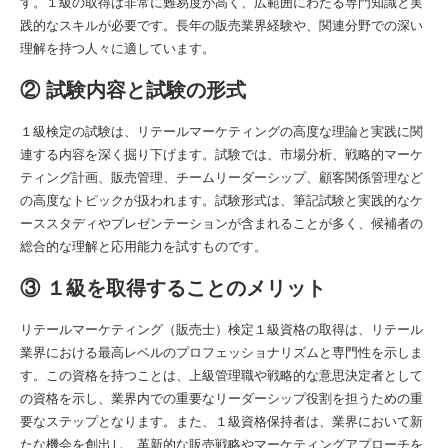
す。１級の取得は非常に難易度が高く、広範囲にわたる専門知識と実
践的なスキルが必要です。長年の販売業界経験や、関連分野での深い
理解を持つ人々に適しています。
② 試験内容と試験の形式
１級検定の試験は、リテールマーケティングの高度な理論と実践に関
連する内容を深く掘り下げます。試験では、市場分析、戦略的マーケ
ティング計画、販売管理、チームリーダーシップ、顧客関係管理など
の高度なトピックが扱われます。試験形式は、筆記試験と実践的なケ
ーススタディやプレゼンテーションが含まれることが多く、候補者の
総合的な理解と応用能力を試すものです。
③ １級を取得することのメリット
リテールマーケティング（販売士）検定１級資格の取得は、リテール
業界における最高レベルのプロフェッショナリズムと専門性を示しま
す。この資格を持つことは、上級管理職や戦略的な意思決定者として
の資格を示し、業界内での重要なリーダーシップ役割を担うための重
要なステップとなります。また、１級資格保持者は、業界において新
たな機会を創出し、革新的な販売戦略やマーケティングアプローチを