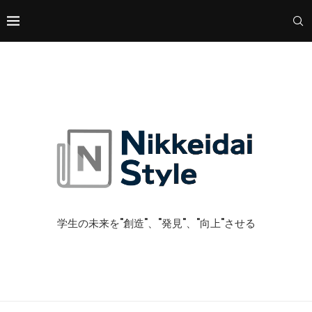
学生の未来を"創造"、"発見"、"向上"させる