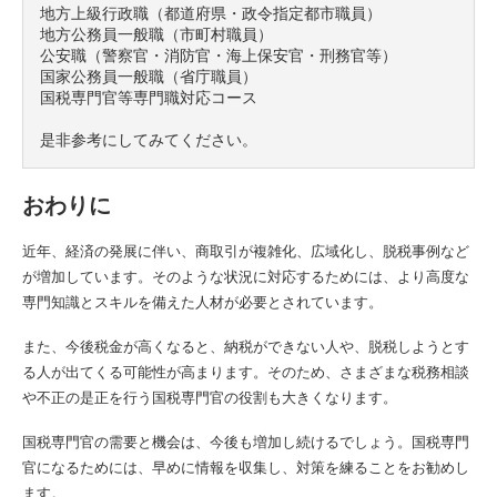
地方上級行政職（都道府県・政令指定都市職員）

地方公務員一般職（市町村職員）

公安職（警察官・消防官・海上保安官・刑務官等）

国家公務員一般職（省庁職員）

国税専門官等専門職対応コース

是非参考にしてみてください。
おわりに
近年、経済の発展に伴い、商取引が複雑化、広域化し、脱税事例など
が増加しています。そのような状況に対応するためには、より高度な
専門知識とスキルを備えた人材が必要とされています。
また、今後税金が高くなると、納税ができない人や、脱税しようとす
る人が出てくる可能性が高まります。そのため、さまざまな税務相談
や不正の是正を行う国税専門官の役割も大きくなります。
国税専門官の需要と機会は、今後も増加し続けるでしょう。国税専門
官になるためには、早めに情報を収集し、対策を練ることをお勧めし
ます。