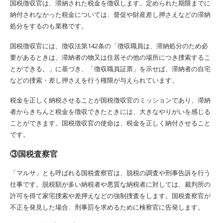
国税徴収官は、滞納された税金を徴収します。定められた期限までに
納付されなかった税金については、督促や財産差し押さえなどの滞納
処分をするのも業務です。
国税徴収官には、徴収法第142条の「徴収職員は、滞納処分のため必
要があるときは、滞納者の物又は住居その他の場所につき捜索するこ
とができる。」に基づき、「徴収職員証票」を示せば、滞納者の自宅
などの捜索・差し押さえを行う権限が与えられています。
税金を正しく納税させることが国税徴収官のミッションであり、滞納
者からきちんと税金を徴収できたときには、大きなやりがいを感じる
ことができます。国税徴収官の使命は、税金を正しく納付させること
です。
③国税査察官
「マルサ」とも呼ばれる国税査察官は、脱税の調査や刑事告訴を行う
仕事です。脱税額が多い納税者や悪質な納税者に対しては、裁判所の
許可を得て家宅捜索や差押えなどの強制捜査をします。国税査察官が
不正を発見した場合、刑事罰を求めるために検察官に告発します。