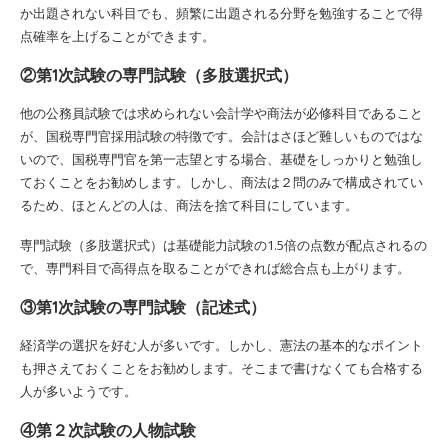
か出題されない科目でも、頻繁に出題される分野を勉強することで得
点確率を上げることができます。
②第1次試験の専門試験（多肢選択式）
他の公務員試験では求められない会計学や商法が必修科目であること
が、国税専門官採用試験の特徴です。会計はさほど難しいものではな
いので、国税専門官を第一志望とする場合、基礎をしっかりと勉強し
ておくことをお勧めします。しかし、商法は２問のみで構成されてい
るため、ほとんどの人は、商法を捨て科目にしています。
専門試験（多肢選択式）は基礎能力試験の1.5倍の点数が配点されるの
で、専門科目で高得点を取ることができれば総合点も上がります。
③第1次試験の専門試験（記述式）
経済学の選択を好む人が多いです。しかし、憲法の基本的なポイント
も押さえておくことをお勧めします。そこまで書けなくても合格する
人が多いようです。
④第２次試験の人物試験