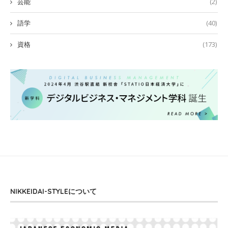
芸能
(2)
語学
(40)
資格
(173)
NIKKEIDAI-STYLEについて