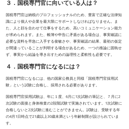
３．国税専門官に向いている人は？
国税専門官は納税のプロフェッショナルのため、豊富で正確な法律知
識により個人や企業を最大限にサポートしなければなりません。ま
た、人と顔を合わせて仕事をするため、高いコミュニケーション能力
が求められます。また、帳簿や申告に矛盾がある場合は、事実確認に
必要な資料を早急に入手する俊敏さや、事実確認の結果、最初の仮定
が間違っていることが判明する場合があるため、一つの推論に固執せ
ず、事実から結論を導き出すための論理性と柔軟性も必要です。
４．国税専門官になるには？
国税専門官になるには、他の国家公務員と同様「国税専門官採用試
験」という試験に合格し、採用される必要があります。
国税専門官採用試験は、年に１度、6月に1次試験の筆記と、７月に2
次試験の面接と身体検査の2段階試験で実施されています。1次試験に
合格しないと2次試験に進むことができません。試験は、受験する年
の4月1日時点で21歳以上30歳未満という年齢制限が設けられていま
す。