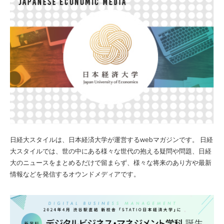
日経大スタイルは、日本経済大学が運営するwebマガジンです。 日経
大スタイルでは、世の中にある様々な世代の抱える疑問や問題、日経
大のニュースをまとめるだけで留まらず、様々な将来のあり方や最新
情報などを発信するオウンドメディアです。