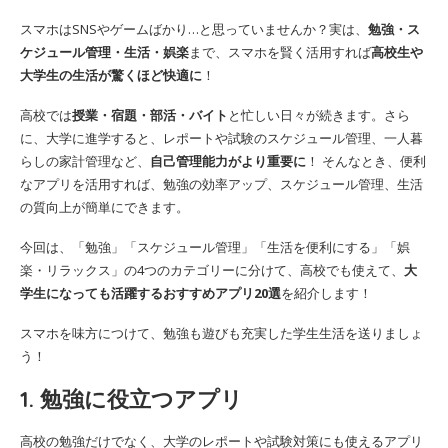
スマホはSNSやゲームばかり…と思っていませんか？実は、
勉強・ス
ケジュール管理・生活・娯楽
まで、スマホを賢く活用すれば
高校生や
大学生の生活が驚くほど快適に
！
高校では
授業・宿題・部活・バイト
と忙しい日々が続きます。さら
に、大学に進学すると、レポートや試験のスケジュール管理、一人暮
らしの家計管理など、
自己管理能力がより重要に
！ そんなとき、便利
なアプリを活用すれば、勉強の効率アップ、スケジュール管理、生活
の質向上が簡単にできます。
今回は、「勉強」「スケジュール管理」「生活を便利にする」「娯
楽・リラックス」の4つのカテゴリーに分けて、高校でも使えて、
大
学生になっても活躍するおすすめアプリ20選
を紹介します！
スマホを味方につけて、勉強も遊びも充実した学生生活を送りましょ
う！
1. 勉強に役立つアプリ
高校の勉強だけでなく、大学のレポートや試験対策にも使えるアプリ