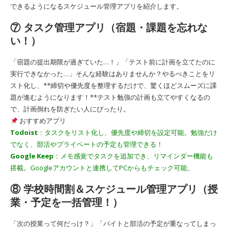
できるようになるスケジュール管理アプリを紹介します。
⑦ タスク管理アプリ（宿題・課題を忘れな
い！）
「宿題の提出期限が過ぎていた…！」「テスト前に計画を立てたのに
実行できなかった…」そんな経験はありませんか？やるべきことをリ
スト化し、**締切や優先度を整理するだけで、驚くほどスムーズに課
題が進むようになります！**テスト勉強の計画も立てやすくなるの
で、計画倒れを防ぎたい人にぴったり。
おすすめアプリ
Todoist
：タスクをリスト化し、優先度や締切を設定可能。勉強だけ
でなく、部活やプライベートの予定も管理できる！
Google Keep
：メモ感覚でタスクを追加でき、リマインダー機能も
搭載。Googleアカウントと連携してPCからもチェック可能。
⑧ 学校時間割＆スケジュール管理アプリ（授
業・予定を一括管理！）
「次の授業って何だっけ？」「バイトと部活の予定が重なってしまっ