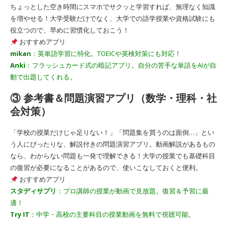
ちょっとした空き時間にスマホでサクッと学習すれば、無理なく知識
を増やせる！大学受験だけでなく、大学での語学授業や資格試験にも
役立つので、早めに習慣化しておこう！
おすすめアプリ
mikan
：英単語学習に特化。TOEICや英検対策にも対応！
Anki
：フラッシュカード式の暗記アプリ。自分の苦手な単語をAIが自
動で出題してくれる。
③ 参考書＆問題演習アプリ（数学・理科・社
会対策）
「学校の授業だけじゃ足りない！」「問題集を買うのは面倒…」とい
う人にぴったりな、解説付きの問題演習アプリ。動画解説があるもの
なら、わからない問題も一発で理解できる！大学の授業でも基礎科目
の復習が必要になることがあるので、使いこなしておくと便利。
おすすめアプリ
スタディサプリ
：プロ講師の授業が動画で見放題。復習＆予習に最
適！
Try IT
：中学・高校の主要科目の授業動画を無料で視聴可能。