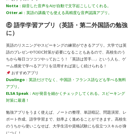
Notta
：録音した音声をAIが自動で文字起こししてくれる。
Otter.ai
：英語の講義でも使える高精度な音声認識アプリ。
⑥ 語学学習アプリ（英語・第二外国語の勉強
に）
英語のリスニングやスピーキングの練習ができるアプリ。大学では英
語のプレゼンやTOEIC対策が必要になることもあるので、高校生のう
ちから毎日コツコツやっておこう！「英語は苦手…」という人も、ゲ
ーム感覚で学べるアプリを活用すれば楽しく続けられる！
おすすめアプリ
Duolingo
：英語だけでなく、中国語・フランス語なども学べる無料
アプリ。
ELSA Speak
：AIが発音を細かくチェックしてくれる。スピーキング
対策に最適！
勉強アプリをうまく使えば、ノートの整理、単語暗記、問題演習、レ
ポート作成、語学学習まで、効率よく進めることができます。高校生
のうちから使いこなせば、大学生活や資格試験にも役立つスキルが身
につく！