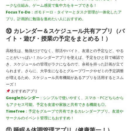
ークな仕組み。ゲーム感覚で集中力をキープできる！
Focus To-Do
：ポモドーロ・タイマーとタスク管理が一体化したア
プリ。計画的に勉強を進めたい人におすすめ。
⑩ カレンダー＆スケジュール共有アプリ（バ
イト・遊び・授業の予定をまとめる！）
高校生は、勉強だけでなく、部活やバイト、友達との予定など、やる
ことがいっぱい！カレンダーアプリを使えば、予定をひと目で確認で
き、スケジュールの管理がラクになるので、余裕を持った計画が立て
られます。さらに、大学生になるとグループワークやゼミの予定調整
が増えるため、スケジュール共有機能があるアプリを活用するとスム
ーズ！
おすすめアプリ
Googleカレンダー
：シンプルで使いやすく、スマホ・PCどちらから
もアクセス可能。予定を友達や家族と共有できる機能も◎。
TimeTree
：予定をグループで共有できるカレンダーアプリ。友達や
サークルのイベント管理にもおすすめ！
⑪ 睡眠＆体調管理アプリ（健康第一！）