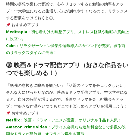
時間の瞑想や癒しの音楽で、心をリセットすると勉強の効率もアッ
プ！**大学生になると生活リズムが崩れやすくなるので、リラックス
する習慣をつけておくと◎。
おすすめアプリ
Meditopia
：初心者向けの瞑想アプリ。ストレス軽減や睡眠の質向上
に役立つ。
Calm
：リラクゼーション音楽や睡眠導入のサウンドが充実。寝る前
のリラックスタイムに最適！
⑳ 映画＆ドラマ配信アプリ（好きな作品をい
つでも楽しめる！）
「勉強の息抜きに映画を観たい」「話題のドラマをチェックしたい」
そんな人にぴったりなのが、映画＆ドラマ配信アプリ。**大学生にな
ると、自分の時間が増えるので、映画やドラマを楽しむ機会もアッ
プ！**好きな作品をいつでもどこでも楽しめるアプリを活用しよう！
おすすめアプリ
Netflix
：映画・ドラマ・アニメが豊富。オリジナル作品も人気！
Amazon Prime Video
：プライム会員なら追加料金なしで多数の映
画やドラマが見放題。オフライン再生も可能。