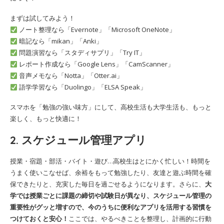
まずは試してみよう！
ノート整理なら「Evernote」「Microsoft OneNote」
暗記なら「mikan」「Anki」
問題演習なら「スタディサプリ」「Try IT」
レポート作成なら「Google Lens」「CamScanner」
音声メモなら「Notta」「Otter.ai」
語学学習なら「Duolingo」「ELSA Speak」
スマホを「勉強の強い味方」にして、高校生活も大学生活も、もっと
楽しく、もっと快適に！
2. スケジュール管理アプリ
授業・宿題・部活・バイト・遊び…高校生はとにかく忙しい！時間を
うまく使いこなせば、余裕をもって勉強したり、友達と遊ぶ時間を確
保できたりと、充実した毎日を過ごせるようになります。さらに、
大
学では授業ごとに課題の締切や試験日が異なり、スケジュール管理の
重要性がグッと増すので、今のうちに便利なアプリを活用する習慣を
つけておくと安心！
ここでは、やるべきことを整理し、計画的に行動