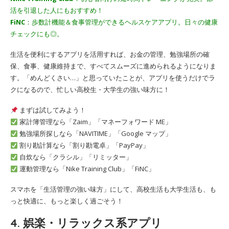
活を引退した人にもおすすめ！
FiNC
：歩数計機能＆食事管理ができるヘルスケアアプリ。日々の健康
チェックにも◎。
生活を便利にするアプリを活用すれば、お金の管理、勉強場所の確
保、食事、健康維持まで、すべてスムーズに進められるようになりま
す。「めんどくさい…」と思っていたことが、アプリを使うだけでラ
クになるので、忙しい高校生・大学生の強い味方に！
まずは試してみよう！
家計簿管理なら「Zaim」「マネーフォワード ME」
勉強場所探しなら「NAVITIME」「Google マップ」
割り勘計算なら「割り勘電卓」「PayPay」
自炊なら「クラシル」「リミッター」
運動管理なら「Nike Training Club」「FiNC」
スマホを「生活管理の強い味方」にして、高校生活も大学生活も、も
っと快適に、もっと楽しく過ごそう！
4. 娯楽・リラックス系アプリ