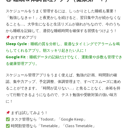
スケジュールをうまく管理するには、しっかりとした睡眠も重要！
「勉強しなきゃ！」と夜更かしを続けると、翌日集中力が続かなくな
ることも…。大学生になると生活リズムが崩れがちなので、今のうち
から睡眠を記録して、適切な睡眠時間を確保する習慣をつけよう！
おすすめアプリ
Sleep Cycle
：睡眠の質を分析し、最適なタイミングでアラームを鳴
らしてくれるアプリ。朝スッキリ起きたい人に！
Google Fit
：睡眠データの記録だけでなく、運動量や歩数も管理でき
る健康管理アプリ。
スケジュール管理アプリをうまく使えば、勉強の計画、時間割の確
認、集中力アップ、予定調整、体調管理まで、すべてスムーズに進め
ることができます。「時間が足りない…」と焦ることなく、余裕を持
って行動できるようになるので、テスト勉強や受験対策の強い味方
に！
まずは試してみよう！
タスク管理なら「Todoist」「Google Keep」
時間割管理なら「Timetable」「Class Timetable」