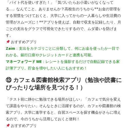
「バイト代を使いすぎた！」「気づいたらお小遣いがなくなって
る…」なんてこと、ありませんか？高校生のうちから**お金の管理を
する習慣をつけておくと、大学に入ってからの一人暮らしや生活費の
管理がスムーズに！**アプリを使えば、自動で収支を記録したり、月
ごとの支出をグラフで可視化できたりするので、ムダ遣いを防げま
す。
おすすめアプリ
Zaim
：支出をカテゴリごとに分類して、何にお金を使ったか一目で
わかる。銀行口座やクレジットカードと連携も可能。
マネーフォワード ME
：レシートを撮影するだけで自動記録できる家
計簿アプリ。貯金を増やしたい人にもおすすめ！
⑬ カフェ＆図書館検索アプリ（勉強や読書に
ぴったりな場所を見つける！）
「テスト前に静かに勉強できる場所がほしい」「カフェで気分を変え
て課題をやりたい」そんなときに活躍するのが、カフェや図書館の検
索アプリ。大学に進学すると、自習スペースを探す機会がさらに増え
るので、今のうちから活用しておくと便利！
おすすめアプリ