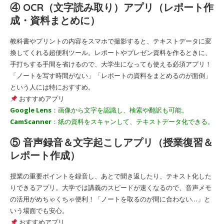
④ OCR（文字読み取り）アプリ（レポート作
成・資料まとめに）
教科書やプリントの内容をスマホで撮影すると、テキストデータに変
換してくれる超便利ツール。レポートやプレゼン資料を作るときに、
手打ちする手間を省けるので、大学生になっても使える必須アプリ！
「ノートを写す時間がない」「レポートの資料をまとめるのが面倒」
という人には特におすすめ。
おすすめアプリ
Google Lens
：画像から文字を認識し、検索や翻訳も可能。
CamScanner
：紙の資料をスキャンして、テキストデータ化できる。
⑤ 音声録音＆文字起こしアプリ（授業復習＆
レポート作成）
授業の重要ポイントを録音し、あとで聞き返したり、テキスト化した
りできるアプリ。大学では講義のスピードが速くなるので、音声メモ
の活用がめちゃくちゃ便利！「ノートを取るのが間に合わない…」と
いう場面でも安心。
おすすめアプリ