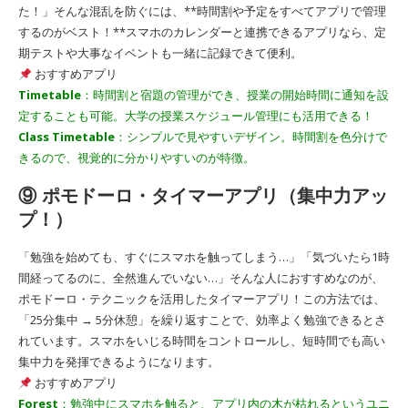
た！」そんな混乱を防ぐには、**時間割や予定をすべてアプリで管理
するのがベスト！**スマホのカレンダーと連携できるアプリなら、定
期テストや大事なイベントも一緒に記録できて便利。
おすすめアプリ
Timetable
：時間割と宿題の管理ができ、授業の開始時間に通知を設
定することも可能。大学の授業スケジュール管理にも活用できる！
Class Timetable
：シンプルで見やすいデザイン。時間割を色分けで
きるので、視覚的に分かりやすいのが特徴。
⑨ ポモドーロ・タイマーアプリ（集中力アッ
プ！）
「勉強を始めても、すぐにスマホを触ってしまう…」「気づいたら1時
間経ってるのに、全然進んでいない…」そんな人におすすめなのが、
ポモドーロ・テクニックを活用したタイマーアプリ！この方法では、
「25分集中 → 5分休憩」を繰り返すことで、効率よく勉強できるとさ
れています。スマホをいじる時間をコントロールし、短時間でも高い
集中力を発揮できるようになります。
おすすめアプリ
Forest
：勉強中にスマホを触ると、アプリ内の木が枯れるというユニ