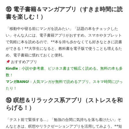
⑱ 電子書籍＆マンガアプリ（すきま時間に読
書を楽しむ！）
「移動中や寝る前にマンガを読みたい」「話題の本をチェックした
い」そんな人には、電子書籍アプリがおすすめ。スマホやタブレット
で気軽に本を読めるので、**本を持ち歩かなくても好きなときに読書
ができる！**大学生になると、教科書を電子版で使うことも増えるた
め、電子書籍に慣れておくと便利。
おすすめアプリ
Kindle
：小説や参考書、ビジネス書まで幅広く読める。無料の本も多
数！
マンガBANG!
：人気マンガが無料で読めるアプリ。スキマ時間にぴっ
たり！
⑲ 瞑想＆リラックス系アプリ（ストレスを和
らげる！）
「テスト前で緊張する…」「勉強の合間に気持ちを落ち着けたい」そ
んなときは、瞑想やリラクゼーションアプリを活用してみよう。**短