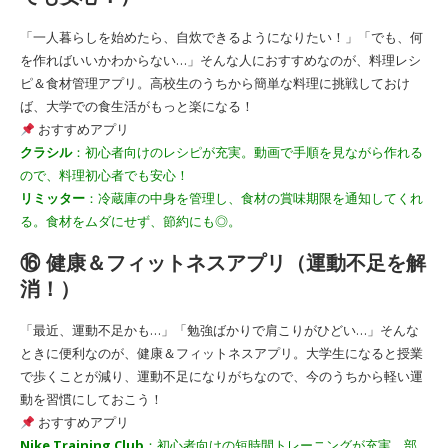
「一人暮らしを始めたら、自炊できるようになりたい！」「でも、何
を作ればいいかわからない…」そんな人におすすめなのが、料理レシ
ピ＆食材管理アプリ。高校生のうちから簡単な料理に挑戦しておけ
ば、大学での食生活がもっと楽になる！
おすすめアプリ
クラシル
：初心者向けのレシピが充実。動画で手順を見ながら作れる
ので、料理初心者でも安心！
リミッター
：冷蔵庫の中身を管理し、食材の賞味期限を通知してくれ
る。食材をムダにせず、節約にも◎。
⑯ 健康＆フィットネスアプリ（運動不足を解
消！）
「最近、運動不足かも…」「勉強ばかりで肩こりがひどい…」そんな
ときに便利なのが、健康＆フィットネスアプリ。大学生になると授業
で歩くことが減り、運動不足になりがちなので、今のうちから軽い運
動を習慣にしておこう！
おすすめアプリ
Nike Training Club
：初心者向けの短時間トレーニングが充実。部