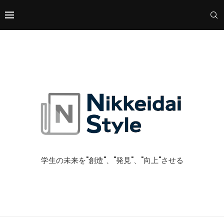
学生の未来を"創造"、"発見"、"向上"させる