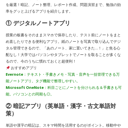
を厳選！暗記、ノート整理、レポート作成、問題演習まで、勉強の効
率をグッと上げるアプリを紹介します。
① デジタルノートアプリ
授業の板書をそのままスマホで保存したり、テスト前にノートをまと
め直したりできる便利なアプリ。紙のノートを写真で取り込んでデジ
タル管理できるので、「あのノート、家に置いてきた…！」と焦る心
配なし！大学ではパソコンやタブレットでノートを取ることが多くな
るので、今のうちに慣れておくと超便利！
おすすめアプリ
Evernote
：テキスト・手書きメモ・写真・音声を一括管理できる万
能ノートアプリ。タグ機能で整理しやすい。
Microsoft OneNote
：科目ごとにノートを分けられる＆手書きも可
能。パソコンとの同期も◎。
② 暗記アプリ（英単語・漢字・古文単語対
策）
単語や漢字の暗記は、スキマ時間を活用するのがポイント。移動中や