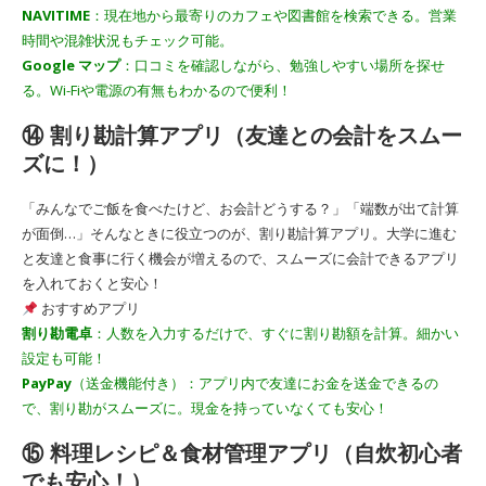
NAVITIME
：現在地から最寄りのカフェや図書館を検索できる。営業
時間や混雑状況もチェック可能。
Google マップ
：口コミを確認しながら、勉強しやすい場所を探せ
る。Wi-Fiや電源の有無もわかるので便利！
⑭ 割り勘計算アプリ（友達との会計をスムー
ズに！）
「みんなでご飯を食べたけど、お会計どうする？」「端数が出て計算
が面倒…」そんなときに役立つのが、割り勘計算アプリ。大学に進む
と友達と食事に行く機会が増えるので、スムーズに会計できるアプリ
を入れておくと安心！
おすすめアプリ
割り勘電卓
：人数を入力するだけで、すぐに割り勘額を計算。細かい
設定も可能！
PayPay
（送金機能付き）：アプリ内で友達にお金を送金できるの
で、割り勘がスムーズに。現金を持っていなくても安心！
⑮ 料理レシピ＆食材管理アプリ（自炊初心者
でも安心！）