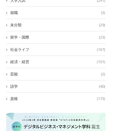
大学入試
(291)
就職
(3)
未分類
(29)
留学・国際
(23)
社会ライフ
(167)
経済・経営
(101)
芸能
(2)
語学
(40)
資格
(173)