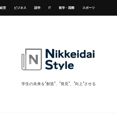
経営
ビジネス
語学
IT
留学・国際
スポーツ
学生の未来を"創造"、"発見"、"向上"させる