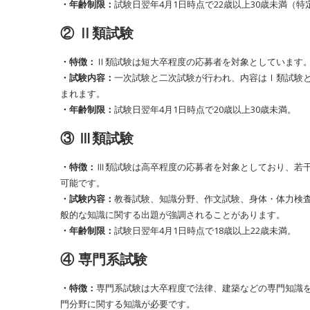
・年齢制限：
試験日翌年4月1日時点で22歳以上30歳未満（
② Ⅱ類試験
・特徴：
Ⅱ類試験は短大卒程度の応募者を対象としています
・試験内容：
一次試験と二次試験が行われ、内容はⅠ類試験
まれます。
・年齢制限：
試験日翌年4月1日時点で20歳以上30歳未満。
③ Ⅲ類試験
・特徴：
Ⅲ類試験は高卒程度の応募者を対象としており、若
可能です。
・試験内容：
教養試験、知識分野、作文試験、身体・体力検
般的な知識に関する出題が強調されることがあります。
・年齢制限：
試験日翌年4月1日時点で18歳以上22歳未満。
④ 専門系試験
・特徴：
専門系試験は大卒程度で法律、建築などの専門知識
門分野に関する知識が必要です。