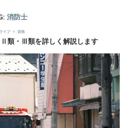
G:
消防士
ライフ
資格
・Ⅱ類・Ⅲ類を詳しく解説します