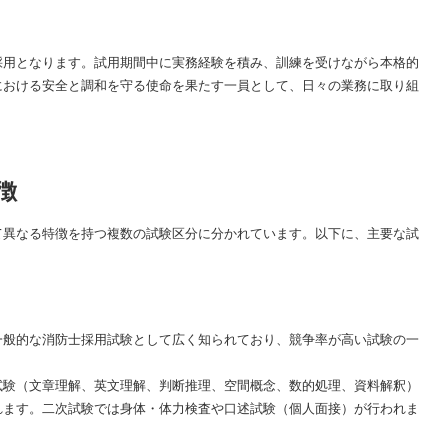
採用となります。試用期間中に実務経験を積み、訓練を受けながら本格的
における安全と調和を守る使命を果たす一員として、日々の業務に取り組
徴
て異なる特徴を持つ複数の試験区分に分かれています。以下に、主要な試
一般的な消防士採用試験として広く知られており、競争率が高い試験の一
試験（文章理解、英文理解、判断推理、空間概念、数的処理、資料解釈）
れます。二次試験では身体・体力検査や口述試験（個人面接）が行われま