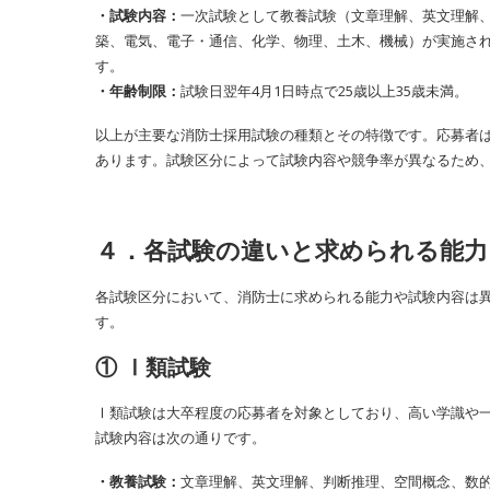
・試験内容：
一次試験として教養試験（文章理解、英文理解
築、電気、電子・通信、化学、物理、土木、機械）が実施さ
す。
・年齢制限：
試験日翌年4月1日時点で25歳以上35歳未満。
以上が主要な消防士採用試験の種類とその特徴です。応募者
あります。試験区分によって試験内容や競争率が異なるため
４．各試験の違いと求められる能力
各試験区分において、消防士に求められる能力や試験内容は
す。
① Ⅰ類試験
Ⅰ類試験は大卒程度の応募者を対象としており、高い学識や
試験内容は次の通りです。
・教養試験：
文章理解、英文理解、判断推理、空間概念、数