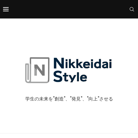
学生の未来を"創造"、"発見"、"向上"させる