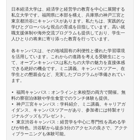
日本経済大学は、経済学と経営学の教育を中心に展開する
私立大学です。福岡県に本部を構え、兵庫県の神戸三宮と
東京都渋谷にキャンパスがあります。私たちは、実践的な
学びとグローバルな視点の育成を目指しています。高い就
職支援体制や海外交流プログラムも提供しており、学生一
人ひとりの将来に寄り添った教育を行っています。

各キャンパスは、その地域固有の利便性と優れた学習環境
を活用しています。これからの進路を考える受験生にとっ
て、オープンキャンパスは私たちの大学の魅力を直接体感
できる絶好の機会です。ミニ講義、キャンパスツアー、在
学生との懇親会など、充実したプログラムが準備されてい
ます。

• 福岡キャンパス：オンラインと来校型の両方で開催。無
料の寮宿泊体験や学生食堂でのランチ体験も提供。

• 神戸三宮キャンパス：学科紹介、ミニ講義、キャリアガ
イダンス、キャンパスツアーがあり、参加者には特製オリ
ジナルグッズもプレゼント。

• 東京渋谷キャンパス：経営学を中心に専門性を高める学
びが特色。渋谷駅から徒歩3分のアクセスの良さで、アクテ
ィブラーニングも体験可能。
