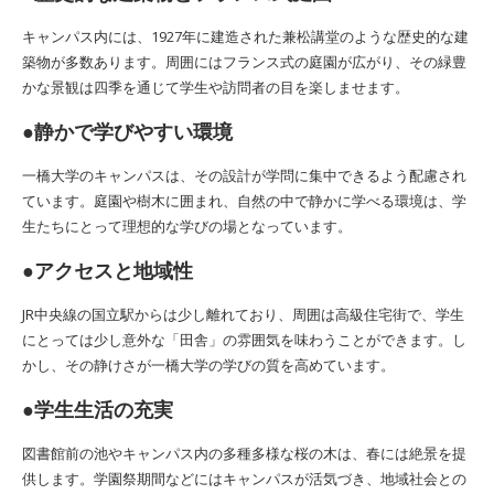
キャンパス内には、1927年に建造された兼松講堂のような歴史的な建
築物が多数あります。周囲にはフランス式の庭園が広がり、その緑豊
かな景観は四季を通じて学生や訪問者の目を楽しませます。
●静かで学びやすい環境
一橋大学のキャンパスは、その設計が学問に集中できるよう配慮され
ています。庭園や樹木に囲まれ、自然の中で静かに学べる環境は、学
生たちにとって理想的な学びの場となっています。
●アクセスと地域性
JR中央線の国立駅からは少し離れており、周囲は高級住宅街で、学生
にとっては少し意外な「田舎」の雰囲気を味わうことができます。し
かし、その静けさが一橋大学の学びの質を高めています。
●学生生活の充実
図書館前の池やキャンパス内の多種多様な桜の木は、春には絶景を提
供します。学園祭期間などにはキャンパスが活気づき、地域社会との