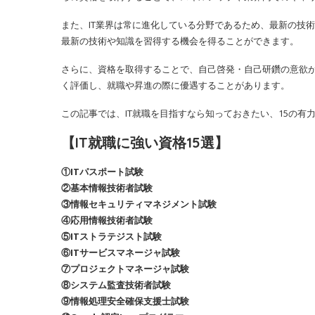
また、IT業界は常に進化している分野であるため、最新の技
最新の技術や知識を習得する機会を得ることができます。
さらに、資格を取得することで、自己啓発・自己研鑽の意欲
く評価し、就職や昇進の際に優遇することがあります。
この記事では、IT就職を目指すなら知っておきたい、15の
【IT就職に強い資格15選】
①ITパスポート試験
②基本情報技術者試験
③情報セキュリティマネジメント試験
④応用情報技術者試験
⑤ITストラテジスト試験
⑥ITサービスマネージャ試験
⑦プロジェクトマネージャ試験
⑧システム監査技術者試験
⑨情報処理安全確保支援士試験