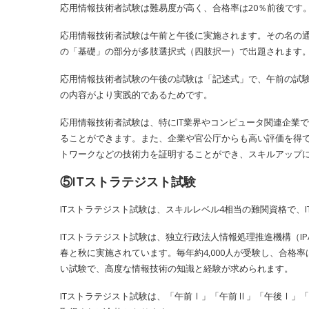
応用情報技術者試験は難易度が高く、合格率は20％前後です
応用情報技術者試験は午前と午後に実施されます。その名の
の「基礎」の部分が多肢選択式（四肢択一）で出題されます
応用情報技術者試験の午後の試験は「記述式」で、午前の試
の内容がより実践的であるためです。
応用情報技術者試験は、特にIT業界やコンピュータ関連企業
ることができます。また、企業や官公庁からも高い評価を得
トワークなどの技術力を証明することができ、スキルアップ
⑤ITストラテジスト試験
ITストラテジスト試験は、スキルレベル4相当の難関資格で、
ITストラテジスト試験は、独立行政法人情報処理推進機構（I
春と秋に実施されています。毎年約4,000人が受験し、合格
い試験で、高度な情報技術の知識と経験が求められます。
ITストラテジスト試験は、「午前Ⅰ」「午前Ⅱ」「午後Ⅰ」