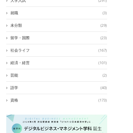
大学入試
(291)
就職
(3)
未分類
(29)
留学・国際
(23)
社会ライフ
(167)
経済・経営
(101)
芸能
(2)
語学
(40)
資格
(173)