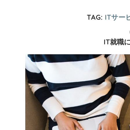
TAG:
ITサ
IT就職