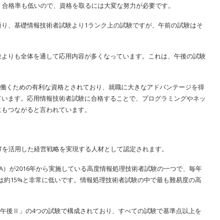
。合格率も低いので、資格を取るには大変な努力が必要です。
通り、基礎情報技術者試験より1ランク上の試験ですが、午前の試験はそ
。
験よりも全体を通して応用内容が多くなっています。これは、午後の試験
で働くための有利な資格とされており、就職に大きなアドバンテージを得
ています。応用情報技術者試験に合格することで、プログラミングやネッ
にもつながると言われています。
ITを活用した経営戦略を実現する人材として認定されます。
PA）が2016年から実施している高度情報処理技術者試験の一つで、毎年
率は約15%と非常に低いです。情報処理技術者試験の中で最も難易度の高
「午後Ⅱ」の4つの試験で構成されており、すべての試験で基準点以上を