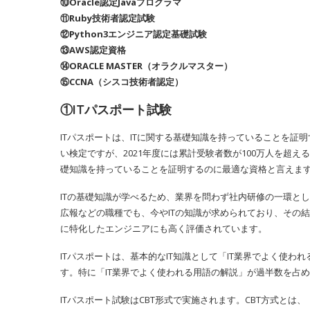
⑩Oracle認定Javaプログラマ
⑪Ruby技術者認定試験
⑫Python3エンジニア認定基礎試験
⑬AWS認定資格
⑭ORACLE MASTER（オラクルマスター）
⑮CCNA（シスコ技術者認定）
①ITパスポート試験
ITパスポートは、ITに関する基礎知識を持っていることを証明
い検定ですが、2021年度には累計受験者数が100万人を超え
礎知識を持っていることを証明するのに最適な資格と言えま
ITの基礎知識が学べるため、業界を問わず社内研修の一環と
広報などの職種でも、今やITの知識が求められており、その結果
に特化したエンジニアにも高く評価されています。
ITパスポートは、基本的なIT知識として「IT業界でよく使わ
す。特に「IT業界でよく使われる用語の解説」が過半数を占め
ITパスポート試験はCBT形式で実施されます。CBT方式とは、「Co