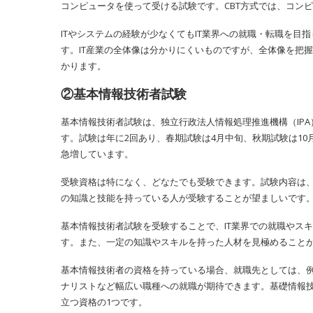
コンピュータを使って受ける試験です。CBT方式では、コン
ITやシステムの経験が少なくてもIT業界への就職・転職を目指
す。IT産業の全体像は分かりにくいものですが、全体像を把
かります。
②基本情報技術者試験
基本情報技術者試験は、独立行政法人情報処理推進機構（IP
す。試験は年に2回あり、春期試験は4月中旬、秋期試験は10
急増しています。
受験資格は特になく、どなたでも受験できます。試験内容は
の知識と技能を持っている人が受験することが望ましいです
基本情報技術者試験を受験することで、IT業界での就職やス
す。また、一定の知識やスキルを持った人材を見極めること
基本情報技術者の資格を持っている場合、就職先としては、例
ナリストなど幅広い職種への就職が期待できます。基礎情報技
立つ資格の1つです。