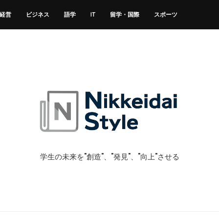
経営
ビジネス
語学
IT
留学・国際
スポーツ
学生の未来を"創造"、"発見"、"向上"させる