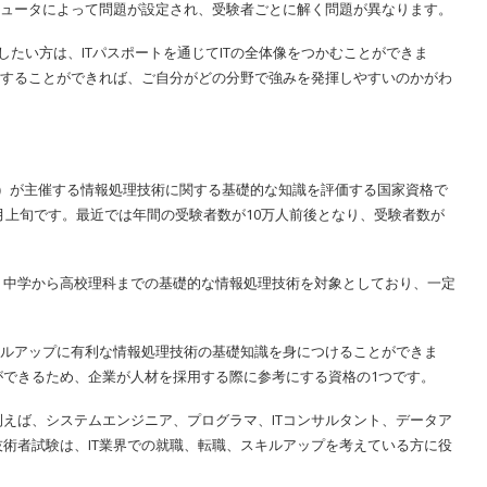
ピュータによって問題が設定され、受験者ごとに解く問題が異なります。
したい方は、ITパスポートを通じてITの全体像をつかむことができま
握することができれば、ご自分がどの分野で強みを発揮しやすいのかがわ
A）が主催する情報処理技術に関する基礎的な知識を評価する国家資格で
月上旬です。最近では年間の受験者数が10万人前後となり、受験者数が
、中学から高校理科までの基礎的な情報処理技術を対象としており、一定
。
キルアップに有利な情報処理技術の基礎知識を身につけることができま
ができるため、企業が人材を採用する際に参考にする資格の1つです。
えば、システムエンジニア、プログラマ、ITコンサルタント、データア
術者試験は、IT業界での就職、転職、スキルアップを考えている方に役