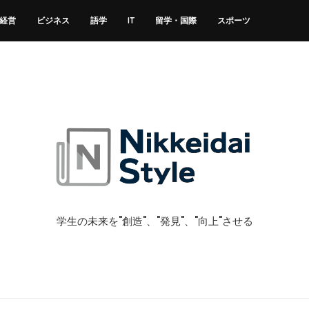
経営
ビジネス
語学
IT
留学・国際
スポーツ
学生の未来を"創造"、"発見"、"向上"させる