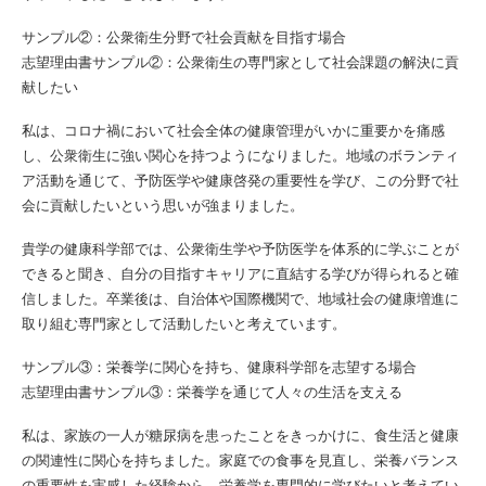
サンプル②：公衆衛生分野で社会貢献を目指す場合
志望理由書サンプル②：公衆衛生の専門家として社会課題の解決に貢
献したい
私は、コロナ禍において社会全体の健康管理がいかに重要かを痛感
し、公衆衛生に強い関心を持つようになりました。地域のボランティ
ア活動を通じて、予防医学や健康啓発の重要性を学び、この分野で社
会に貢献したいという思いが強まりました。
貴学の健康科学部では、公衆衛生学や予防医学を体系的に学ぶことが
できると聞き、自分の目指すキャリアに直結する学びが得られると確
信しました。卒業後は、自治体や国際機関で、地域社会の健康増進に
取り組む専門家として活動したいと考えています。
サンプル③：栄養学に関心を持ち、健康科学部を志望する場合
志望理由書サンプル③：栄養学を通じて人々の生活を支える
私は、家族の一人が糖尿病を患ったことをきっかけに、食生活と健康
の関連性に関心を持ちました。家庭での食事を見直し、栄養バランス
の重要性を実感した経験から、栄養学を専門的に学びたいと考えてい