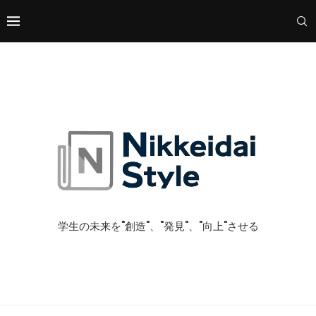
学生の未来を"創造"、"発見"、"向上"させる