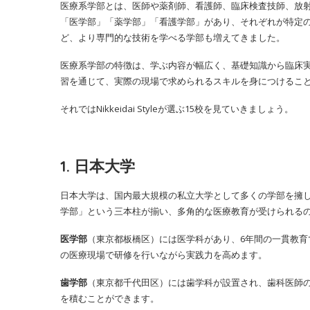
医療系学部とは、医師や薬剤師、看護師、臨床検査技師、放
「医学部」「薬学部」「看護学部」があり、それぞれが特定
ど、より専門的な技術を学べる学部も増えてきました。
医療系学部の特徴は、学ぶ内容が幅広く、基礎知識から臨床
習を通じて、実際の現場で求められるスキルを身につけるこ
それではNikkeidai Styleが選ぶ15校を見ていきましょう。
1. 日本大学
日本大学は、国内最大規模の私立大学として多くの学部を擁
学部」という三本柱が揃い、多角的な医療教育が受けられる
医学部
（東京都板橋区）には医学科があり、6年間の一貫教
の医療現場で研修を行いながら実践力を高めます。
歯学部
（東京都千代田区）には歯学科が設置され、歯科医師
を積むことができます。