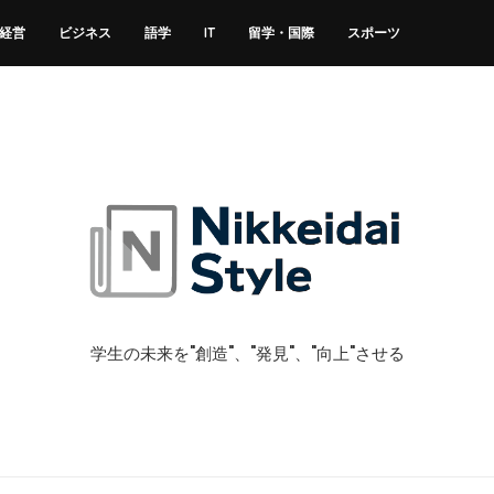
経営
ビジネス
語学
IT
留学・国際
スポーツ
学生の未来を"創造"、"発見"、"向上"させる