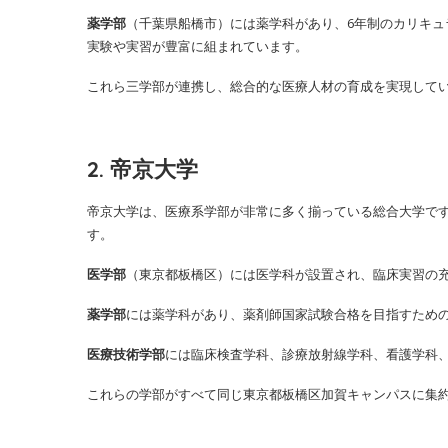
薬学部
（千葉県船橋市）には薬学科があり、6年制のカリキ
実験や実習が豊富に組まれています。
これら三学部が連携し、総合的な医療人材の育成を実現して
2. 帝京大学
帝京大学は、医療系学部が非常に多く揃っている総合大学で
す。
医学部
（東京都板橋区）には医学科が設置され、臨床実習の
薬学部
には薬学科があり、薬剤師国家試験合格を目指すため
医療技術学部
には臨床検査学科、診療放射線学科、看護学科
これらの学部がすべて同じ東京都板橋区加賀キャンパスに集