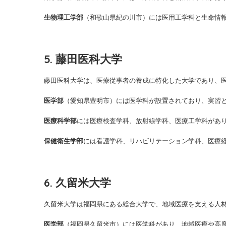
生物理工学部
（和歌山県紀の川市）には医用工学科と生命情
5. 藤田医科大学
藤田医科大学は、医療従事者の養成に特化した大学であり、
医学部
（愛知県豊明市）には医学科が設置されており、実習
医療科学部
には医療検査学科、放射線学科、医療工学科があ
保健衛生学部
には看護学科、リハビリテーション学科、医療
6. 久留米大学
久留米大学は福岡県にある総合大学で、地域医療を支える人
医学部
（福岡県久留米市）には医学科があり、地域医療や高