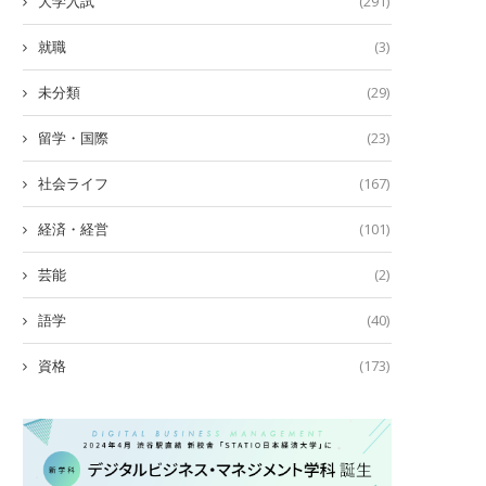
大学入試
(291)
就職
(3)
未分類
(29)
留学・国際
(23)
社会ライフ
(167)
経済・経営
(101)
芸能
(2)
語学
(40)
資格
(173)