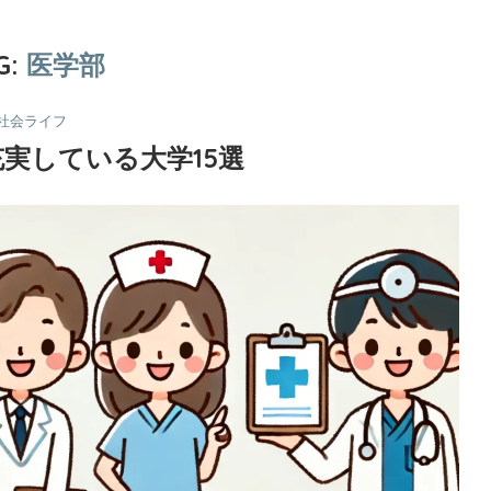
G:
医学部
社会ライフ
実している大学15選