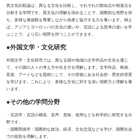
異文化比較論は、異なる文化を比較し、それぞれの類似点や相違点を
分析する学問です。異文化の理解を深めることで、国際的な視野を持
ち、多様な価値観を尊重しながら他者と協力する力を養います。例え
ば、アジアとヨーロッパの文化の違いや、言語による思考の違いを学
ぶことで、より広い視野を持つことができます。
●外国文学・文化研究
外国文学・文化研究では、異なる国や地域の文学作品や文化を通じ
て、その国の人々の考え方や生き方を理解します。文学作品、映画、
音楽、アートなどを題材にして、その背後にある社会的・歴史的背景
を学びます。これにより、多様な文化に対する深い洞察力と理解を養
います。
●その他の学問分野
・言語学：言語の構造、音声、意味、使用などを科学的に研究する分
野です。
・国際関係学：国際的な政治、経済、文化交流などを学び、国際社会
での役割を理解します。