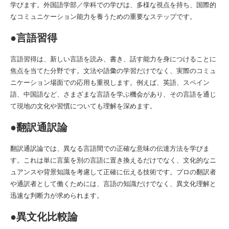
学びます。外国語学部／学科での学びは、多様な視点を持ち、国際的
なコミュニケーション能力を養うための重要なステップです。
●言語習得
言語習得は、新しい言語を読み、書き、話す能力を身につけることに
焦点を当てた分野です。文法や語彙の学習だけでなく、実際のコミュ
ニケーション場面での応用も重視します。例えば、英語、スペイン
語、中国語など、さまざまな言語を学ぶ機会があり、その言語を通じ
て現地の文化や習慣についても理解を深めます。
●翻訳通訳論
翻訳通訳論では、異なる言語間での正確な意味の伝達方法を学びま
す。これは単に言葉を別の言語に置き換えるだけでなく、文化的なニ
ュアンスや背景知識を考慮して正確に伝える技術です。プロの翻訳者
や通訳者として働くためには、言語の知識だけでなく、異文化理解と
迅速な判断力が求められます。
●異文化比較論