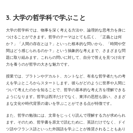
3. 大学の哲学科で学ぶこと
大学の哲学科では、物事を深く考える方法や、論理的な思考力を身に
つけることができます。哲学のテーマはとても広く、「正義とは何
か？」「人間の存在とは？」といった根本的な問いから、「時間や空
間はどう感じられるのか？」という抽象的な考えまで、さまざまな問
題に取り組みます。これらの問いに対して、自分で答えを見つけ出す
力を養うのが哲学の大きな魅力です。
授業では、プラトンやデカルト、カントなど、有名な哲学者たちの考
えを学ぶところからスタートします。彼らがどのように世界や人間に
ついて考えたのかを知ることで、哲学の基本的な考え方を理解できる
ようになります。哲学は西洋だけでなく、東洋の思想も扱い、さまざ
まな文化や時代背景の違いを学ぶことができる点が特徴です。
また、哲学の勉強には、文章をじっくり読んで理解する力が求められ
ます。そのため、哲学書を原文で読むために、英語だけでなく、ドイ
ツ語やフランス語といった外国語を学ぶことが推奨されることもあり