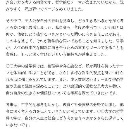
き合い方を考える内容です。哲学的なテーマが含まれていながら、読
みやすく、私は夢中でページをめくりました。
その中で、主人公が自分の行動を見直し、どう生きるべきかを深く考
える姿に強く共感しました。私自身も、普段の生活で正しい行動とは
何か、他者にどう接するべきかといった問いに向き合うことがあり、
この本を通じて、それが哲学的な問いであることを知りました。哲学
が、人生の根本的な問題に向き合うための重要なツールであることを
実感し、もっと深く学びたいという気持ちが芽生えました。
〇〇大学の哲学科では、倫理学や存在論など、私が興味を持ったテー
マを体系的に学ぶことができ、さらに多様な哲学的視点を身につけら
れる点に強く惹かれています。また、少人数制のゼミナールで他の学
生や先生と議論を深めることで、より論理的で柔軟な思考力を養い、
自分自身の生き方や価値観についても考察を深めていきたいです。
将来は、哲学的な思考を活かし、教育や社会貢献の分野で活躍し、他
者に深く考える力を伝えていきたいと考えています。〇〇大学の哲学
科で学び、自分の人生と社会にどう向き合うべきかをさらに探求して
いきたいです。