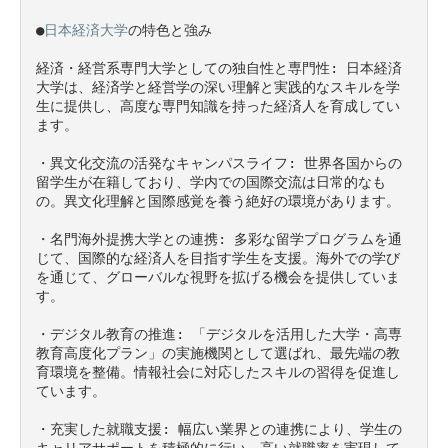
●
日本経済大学
の特色と強み　

経済・経営系専門大学としての独自性と専門性: 日本経済
大学は、経済学と経営学の深い理解と実践的なスキルを学
生に提供し、高度な専門知識を持った経済人を育成してい
ます。

・異文化交流の活発なキャンパスライフ: 世界各国からの
留学生が在籍しており、学内での国際交流は日常的なも
の。異文化理解と国際感覚を養う絶好の環境があります。

・名門海外提携大学との連携: 多彩な留学プログラムを通
じて、国際的な経済人を目指す学生を支援。海外での学び
を通じて、グローバルな視野を拡げる機会を提供していま
す。

・デジタル教育の推進: 「デジタルを活用した大学・高専
教育高度化プラン」の実施機関として選ばれ、最先端の教
育環境を整備。情報社会に対応したスキルの習得を促進し
ています。

・充実した就職支援: 幅広い業界との連携により、学生の
キャリアサポートを積極的に行い、高い就職率を実現して