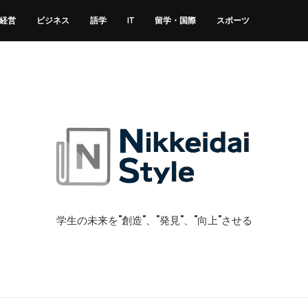
経営
ビジネス
語学
IT
留学・国際
スポーツ
学生の未来を"創造"、"発見"、"向上"させる