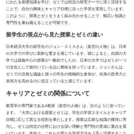
にわたる基礎知識を学び、ゼミでは特定の研究テーマに深く没頭する
ことで、自分の興味とキャリア目標に沿った学習を実現しています。
このように、授業とゼミをうまく組み合わせることで、幅広い知識と
専門性を兼ね備えることが可能です。
留学生の視点から見た授業とゼミの違い
日本経済大学の留学生のジョン・スミスさん（架空の人物）は、日本
の大学での学びに新鮮な驚きを感じています。彼によると、自国の大
学では講義中心の授業が一般的でしたが、日本の大学ではゼミが一つ
の文化として根付いている点に興味を持っています。ジョンさんは、
ゼミでの活発な議論と個々の学生の積極的な参加が、自身の思考力と
表現力を高めるのに役立っていると感じています。
キャリアとゼミの関係について
教育学の専門家であるA教授（架空の人物）は、次のように述べてい
ます。『大学における授業とゼミは、学生の学習スタイルとキャリア
目標に応じて異なる役割を果たします。授業は広範な知識の獲得に寄
与し、ゼミは特定の分野における深い理解と専門性の育成に重点を置
いています。学生は、これらの異なる学習方法を上手く活用すること