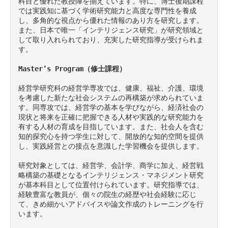
科目と優れた教授陣を揃えています。特に、博士後期課程
では実践知に基づく学術研究能力と高度な専門性を養成
し、多角的な視点から優れた情報のあり方を研究します。
また、日本で唯一「インテリジェンス研究」が研究領域と
して取り入れられており、充実した研究指導が受けられま
す。

Master’s Program（修士課程）
経営学研究科の経営学専攻では、健康、福祉、介護、環境
を考慮した新たな社会システムの再構築が求められていま
す。同専攻では、経営学の基本を学びながら、経済社会の
現状と将来を正確に把握できる人材や実践的な研究能力を
有する人材の育成を目指しています。また、社会人を含む
知的探究心を持つ学生に対して、開放的な知的空間を提供
し、実践経営との接点を意識した学習機会を提供します。

研究対象としては、経営学、会計学、商学に加え、経営戦
略構築の基礎となるインテリジェンス・マネジメント研究
が基本科目として位置付けられています。研究指導では、
経験豊富な教員が、個々の院生の経歴や社会経験に応じ
て、きめ細かいアドバイスや論文作成のトレーニングを行
います。
