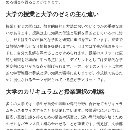
める機会を得ることができます。
大学の授業と大学のゼミの主な違い
授業とゼミの間には、教育的目的と方法においていくつかの重要な違
いがあります。授業は主に知識の伝達と理解を目的としているのに対
し、ゼミは学生の主体的な学習と研究に重点を置いています。授業で
は教授が中心となり情報を提供しますが、ゼミでは学生が議論をリー
ドし、自分の見解を深めることが求められます。授業のメリットは広
範な知識を効率的に学べる点にあり、デメリットとしては受動的な学
習姿勢になりがちな点が挙げられます。一方、ゼミのメリットは主体
的な学習態度の養成と深い知識の獲得にありますが、小規模であるた
めに提供されるテーマが限られている点がデメリットです。
大学のカリキュラムと授業選択の戦略
多くの大学では、学生が自分の興味や専門分野に合わせてカリキュラ
ムをカスタマイズすることを奨励しています。授業選択においては、
幅広い基礎知識を得るための講義や演習と、深い専門知識を培うため
のゼミをバランス良く組み合わせることが重要です。例えば、文学部