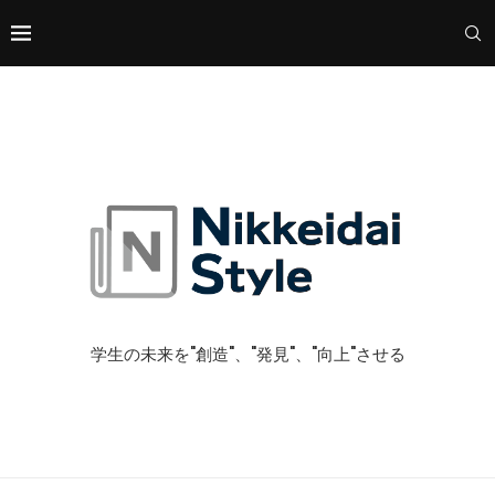
学生の未来を"創造"、"発見"、"向上"させる