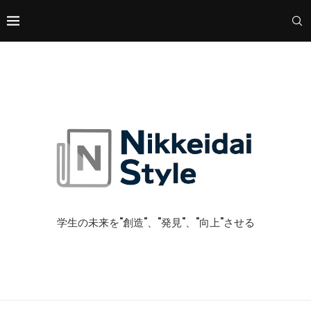
学生の未来を"創造"、"発見"、"向上"させる