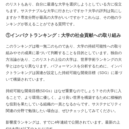
のリストもあり、自分に最適な大学を選択しようとしている方に役立
ちます。サステナブルな大学に行きたいですか？大学の評判は気にし
ますか？専攻分野が最高の大学がいいですか？これらは、その他のラ
ンキングが答えることができる質問です。
①インパクトランキング：大学の社会貢献への取り組み
このランキングは唯一無二のものであり、大学の持続可能性への取り
組みやその成果に基づいて判断することを目的としています。独自の
方法論があり、このリストの上位の大学は、世界学術ランキングの大
学とはかなり異なります。パフォーマンスを分析するために、インパ
クトランキングは国連が設定した持続可能な開発目標（SDG）に基づ
いて構築されています。
持続可能な開発目標(SDGs）はなぜ重要なのでしょう？その大学に入
ることで、より環境に優しく、より良い世界を構築するために積極的
な役割を果たしている組織の一員となるからです。サステナビリティ
関連の分野で勉強したい場合は、ぜひチェックしてみてください。
影響度ランキングは、すでに4年連続で公開されています。最新の上
位5大学は以下のとおりです。