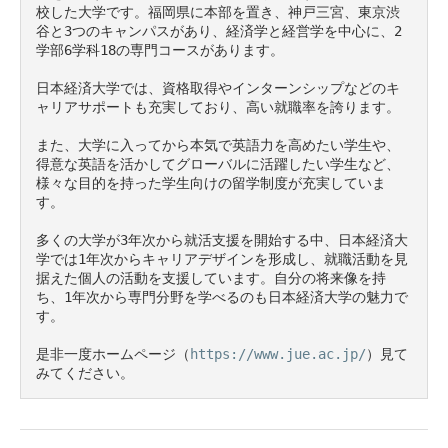
校した大学です。福岡県に本部を置き、神戸三宮、東京渋
谷と3つのキャンパスがあり、経済学と経営学を中心に、2
学部6学科18の専門コースがあります。

日本経済大学では、資格取得やインターンシップなどのキ
ャリアサポートも充実しており、高い就職率を誇ります。

また、大学に入ってから本気で英語力を高めたい学生や、
得意な英語を活かしてグローバルに活躍したい学生など、
様々な目的を持った学生向けの留学制度が充実していま
す。

多くの大学が3年次から就活支援を開始する中、日本経済大
学では1年次からキャリアデザインを形成し、就職活動を見
据えた個人の活動を支援しています。自分の将来像を持
ち、1年次から専門分野を学べるのも日本経済大学の魅力で
す。

是非一度ホームページ（
https://www.jue.ac.jp/
）見て
みてください。