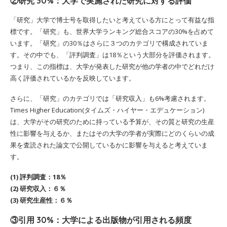
②研究 30%：大学で実施された研究に対する評価
「研究」大学で博士号を取得したいと考えている方にとって有益な指
標です。「研究」も、世界大学ランキング総合スコアの30%を占めて
います。「研究」の30％はさらに３つのカテゴリで構成されていま
す。その中でも、「評判調査」は18％という大部分を評価されます。
つまり、この指標は、大学が発表した研究が他の学者の中でどれだけ
高く評価されているかを反映しています。
さらに、「研究」のカテゴリでは「研究収入」も6%考慮されます。
Times Higher Education(タイムズ・ハイヤー・エデュケーション)
は、大学がその研究のために持っている予算が、その質と研究の生産
性に影響を与えるか、またはその大学の学者が実際にどのくらいの成
果を査読された論文で公開しているかに影響を与えると考えていま
す。
(1) 評判調査：18％
(2) 研究収入：６％
(3) 研究生産性：６％
③引用 30%：大学による出版物が引用される頻度