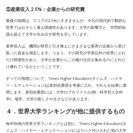
⑤産業収入 2.5%：企業からの研究費
最後の指標は、スコアの2.5%にすぎませんが、今日の現代的で動的な
世界ではおそらく最も関連性があります。大学の影響力と、学問的知
識を超えて大学が生み出す研究を示しています。
業界収入は、機関が研究と引き換えにさまざまな業界の企業から受け
取った資金を測定します。つまり、その研究が学界以外の世界にどれ
だけ関連性があり、大学が企業からこの種の注目を集めるのにどれだ
け優れているかということです。
すべての指標について、Times Higher Education(タイムズ・ハイヤ
ー・エデュケーション)は差別化要因を考慮に入れ、それらを結果に適
用します。差別化要因には、大学のプロファイル(例：科学対人文科
学)、場所、大学の新しさや古さなどがあります。
４．世界大学ランキングが他に提供するもの
毎年恒例の世界大学ランキングとは別に、Times Higher Education(タ
イムズ・ハイヤー・エデュケーション)にはランク付けされた他の大学