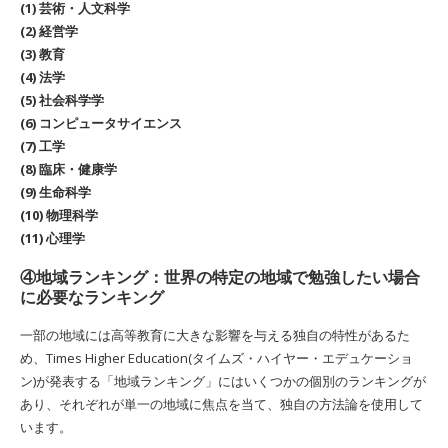
(1) 芸術・人文科学
(2) 経営学
(3) 教育
(4) 法学
(5) 社会科学学
(6) コンピュータサイエンス
(7) 工学
(8) 臨床・健康学
(9) 生命科学
(10) 物理科学
(11) 心理学
④地域ランキング：世界の特定の地域で勉強したい場合
に必要なランキング
一部の地域には高等教育に大きな影響を与える独自の特性があるた
め、Times Higher Education(タイムズ・ハイヤー・エデュケーショ
ン)が発表する「地域ランキング」にはいくつかの個別のランキングが
あり、それぞれが単一の地域に焦点を当て、独自の方法論を使用して
います。