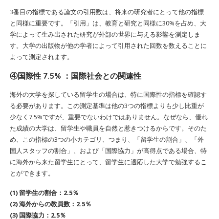
3番目の指標である論文の引用数は、将来の研究者にとって他の指標
と同様に重要です。「引用」は、教育と研究と同様に30%を占め、大
学によって生み出された研究が外部の世界に与える影響を測定しま
す。大学の出版物が他の学者によって引用された回数を数えることに
よって測定されます。
④国際性 7.5% ：国際社会との関連性
海外の大学を探している留学生の場合は、特に国際性の指標を確認す
る必要があります。この測定基準は他の3つの指標よりも少し比重が
少なく7.5%ですが、重要でないわけではありません。なぜなら、優れ
た成績の大学は、留学生や職員を自然と惹きつけるからです。そのた
め、この指標の3つの小カテゴリ、つまり、「留学生の割合」、「外
国人スタッフの割合」、および「国際協力」が高得点である場合、特
に海外から来た留学生にとって、留学生に適応した大学で勉強するこ
とができます。
(1) 留学生の割合：2.5％
(2) 海外からの教員数：2.5％
(3) 国際協力：2.5％