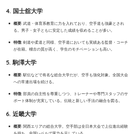
4. 国士舘大学
概要
: 武道・体育系教育に力を入れており、空手道も強豪とされ
る。男子・女子ともに安定した成績を収めることが多い。
特徴
: 剣道や柔道と同様、空手道においても実績ある監督・コーチ
が在籍。稽古の質が高く、学生のモチベーションも高い。
5. 駒澤大学
概要
: 駅伝などで有名な総合大学だが、空手も強化対象。全国大会
への常連出場を続ける。
特徴
: 部員の自主性を尊重しつつ、トレーナーや専門スタッフのサ
ポート体制が充実している。伝統と新しい手法の融合を図る。
6. 近畿大学
概要
: 関西エリアの総合大学。空手部は全日本大会で上位進出経験
を持ち、全国レベルで実力を示している。