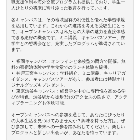
職支援体制や海外交流プログラムも提供しており、学生一
人ひとりの将来に寄り添った教育を行っています。

各キャンパスは、その地域固有の利便性と優れた学習環境
を活用しています。これからの進路を考える受験生にとっ
て、オープンキャンパスは私たちの大学の魅力を直接体感
できる絶好の機会です。ミニ講義、キャンパスツアー、在
学生との懇親会など、充実したプログラムが準備されてい
ます。

• 福岡キャンパス：オンラインと来校型の両方で開催。無
料の寮宿泊体験や学生食堂でのランチ体験も提供。

• 神戸三宮キャンパス：学科紹介、ミニ講義、キャリアガ
イダンス、キャンパスツアーがあり、参加者には特製オリ
ジナルグッズもプレゼント。

• 東京渋谷キャンパス：経営学を中心に専門性を高める学
びが特色。渋谷駅から徒歩3分のアクセスの良さで、アクテ
ィブラーニングも体験可能。

オープンキャンパスへの参加を通じて、あなたにぴったり
の大学生活を見つけてみませんか？興味を持った方は、ぜ
ひ参加して、未来への一歩を踏み出してください。楽しい
プログラムと新しい出会いが、あなたを待っています。
