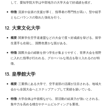
して、愛知学院大学は中部地方の大学大会で好成績を残す。
特徴
: 流派や会派の支援が厚く、指導者の専門性が高い。型や組手
ともにバランスの取れた強化を行う。
12. 大東文化大学
概要
: 関東学生空手道連盟などの大会で度々好成績を挙げる。留学
生選手も在籍し、国際色豊かな面がある。
特徴
: 国際大会の経験を持つ学生が集まりやすく、世界大会を視野
に入れた指導が行われる。グローバルな視点を取り入れるのが特
徴。
13. 皇學館大学
概要
: 三重県にある大学で、空手道部の活躍が注目される。地域大
会から全国大会へとステップアップして実績を築いている。
特徴
: 大学自体は中規模ながら、部活動の結束力が強いとされる。
集中力を高める稽古やチームビルディングを重視。