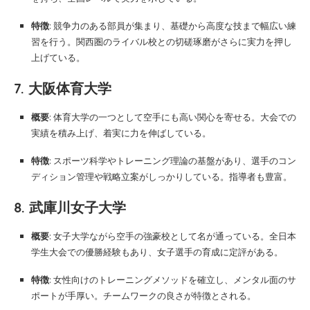
特徴
: 競争力のある部員が集まり、基礎から高度な技まで幅広い練
習を行う。関西圏のライバル校との切磋琢磨がさらに実力を押し
上げている。
7. 大阪体育大学
概要
: 体育大学の一つとして空手にも高い関心を寄せる。大会での
実績を積み上げ、着実に力を伸ばしている。
特徴
: スポーツ科学やトレーニング理論の基盤があり、選手のコン
ディション管理や戦略立案がしっかりしている。指導者も豊富。
8. 武庫川女子大学
概要
: 女子大学ながら空手の強豪校として名が通っている。全日本
学生大会での優勝経験もあり、女子選手の育成に定評がある。
特徴
: 女性向けのトレーニングメソッドを確立し、メンタル面のサ
ポートが手厚い。チームワークの良さが特徴とされる。