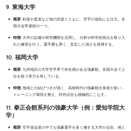
9. 東海大学
概要
: 剣道や柔道など他の武道とともに、空手の強化にも注力。全
国大会常連校の一つ。
特徴
: 大学の設備や研究機関を活用し、分析や科学的視点を取り入
れた練習を行う。選手層も厚く、安定した強さを発揮する。
10. 福岡大学
概要
: 九州地区の大学空手界で存在感がある強豪校。全国大会で上
位を狙う実力を有している。
特徴
: 地域との結びつきが強く、高校時代の強豪校出身者が多い。
トレーニング環境を整え、対外試合も積極的にこなす。
11. 拳正会館系列の強豪大学（例：愛知学院大
学）
概要
: 空手道会派の中でも強豪選手を多く擁する大学が点在。例と