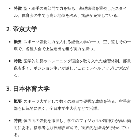
特徴
: 型・組手の両部門で力を持ち、基礎練習を重視したスタイ
ル。体育会の中でも高い地位を占め、施設が充実している。
2. 帝京大学
概要
: スポーツ強化に力を入れる総合大学の一つ。空手道もその一
環で、各種大会で上位進出を狙う実力を持つ。
特徴
: 医学的知見やトレーニング理論を取り入れた練習体制。部員
数も多く、ポジション争いが激しいことでレベルアップにつなが
る。
3. 日本体育大学
概要
: スポーツ大学として数々の種目で優秀な成績を誇る。空手道
部も伝統的に強く、全日本学生大会などで活躍。
特徴
: 体力面の強化を徹底し、学生のフィジカルや精神力が高い傾
向にある。指導者も競技経験豊富で、実践的な練習が行われてい
る。