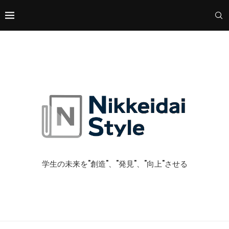
学生の未来を"創造"、"発見"、"向上"させる