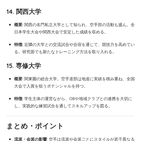
14. 関西大学
概要
: 関西の名門私立大学として知られ、空手部の活動も盛ん。全
日本学生大会や関西大会で安定した成績を収める。
特徴
: 近隣の大学との交流試合や合宿を通じて、競技力を高めてい
る。研究面でも新たなトレーニング方法を取り入れる。
15. 専修大学
概要
: 関東圏の総合大学。空手道部は地道に実績を積み重ね、全国
大会で入賞を狙うポテンシャルを持つ。
特徴
: 学生主体の運営ながら、OBや地域クラブとの連携を大切に
し、実践的な練習試合を通してスキルアップを図る。
まとめ・ポイント
流派・会派の影響
: 空手は流派や会派ごとにスタイルが若干異なる