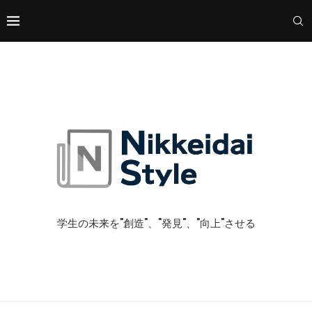
学生の未来を"創造"、"発見"、"向上"させる