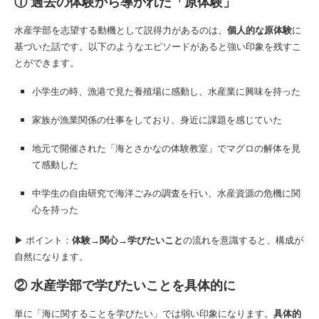
① 過去の体験から導かれた「原体験」
水産学部を志望する動機として説得力があるのは、
個人的な原体験
に
基づいた話です。以下のようなエピソードがあると強い印象を残すこ
とができます。
小学生の時、漁港で見た養殖場に感動し、水産業に興味を持った
家族が漁業関係の仕事をしており、身近に課題を感じていた
地元で開催された「海とさかなの体験教室」でマグロの解体を見
て感動した
中学生の自由研究で海洋ごみの調査を行い、水産資源の危機に関
心を持った
▶︎ ポイント：
体験→関心→学びたいこと
の流れを意識すると、構成が
自然になります。
② 水産学部で学びたいことを具体的に
単に「海に関することを学びたい」では弱い印象になります。
具体的