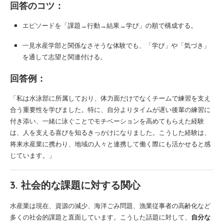
回答のコツ：
エピソードを「課題→行動→結果→学び」の順で構成する。
一見水産学部と関係なさそうな体験でも、「学び」や「気づき」
を通して志望と関連付ける。
回答例：
「私は水泳部に所属しており、体力面だけでなくチームで練習を支え
合う重要性を学びました。特に、自分よりタイムが遅い後輩の練習に
付き添い、一緒に泳ぐことでモチベーションを高めてもらえた経験
は、人を支える喜びを知るきっかけになりました。こうした経験は、
将来水産業に携わり、地域の人々と連携して働く際にも活かせると感
じています。」
3. 社会的な課題に対する関心
水産業は現在、資源の減少、海洋ごみ問題、漁業従事者の高齢化など
多くの社会的課題と直面しています。こうした話題に対して、
自分な