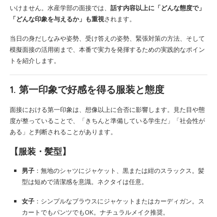
いけません。水産学部の面接では、
話す内容以上に「どんな態度で」
「どんな印象を与えるか」も重視
されます。
当日の身だしなみや姿勢、受け答えの姿勢、緊張対策の方法、そして
模擬面接の活用術まで、本番で実力を発揮するための実践的なポイン
トを紹介します。
1. 第一印象で好感を得る服装と態度
面接における第一印象は、想像以上に合否に影響します。見た目や態
度が整っていることで、「きちんと準備している学生だ」「社会性が
ある」と判断されることがあります。
【服装・髪型】
男子
：無地のシャツにジャケット、黒または紺のスラックス。髪
型は短めで清潔感を意識。ネクタイは任意。
女子
：シンプルなブラウスにジャケットまたはカーディガン。ス
カートでもパンツでもOK。ナチュラルメイク推奨。