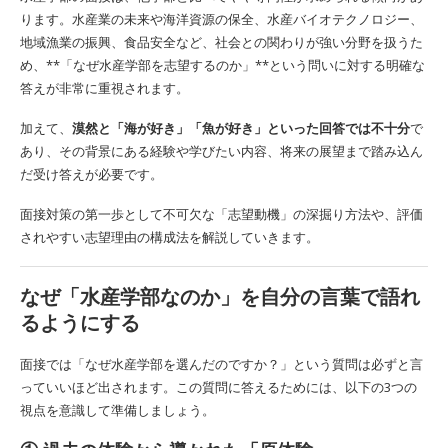
ります。水産業の未来や海洋資源の保全、水産バイオテクノロジー、
地域漁業の振興、食品安全など、社会との関わりが強い分野を扱うた
め、**「なぜ水産学部を志望するのか」**という問いに対する明確な
答えが非常に重視されます。
加えて、
漠然と「海が好き」「魚が好き」といった回答では不十分
で
あり、その背景にある経験や学びたい内容、将来の展望まで踏み込ん
だ受け答えが必要です。
面接対策の第一歩として不可欠な「志望動機」の深掘り方法や、評価
されやすい志望理由の構成法を解説していきます。
なぜ「水産学部なのか」を自分の言葉で語れ
るようにする
面接では「なぜ水産学部を選んだのですか？」という質問は必ずと言
っていいほど出されます。この質問に答えるためには、以下の3つの
視点を意識して準備しましょう。