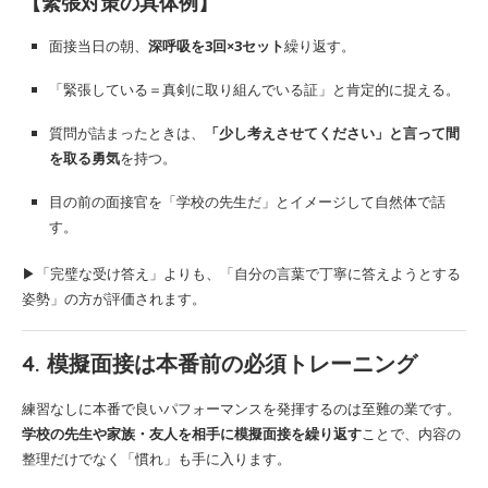
【緊張対策の具体例】
面接当日の朝、
深呼吸を3回×3セット
繰り返す。
「緊張している＝真剣に取り組んでいる証」と肯定的に捉える。
質問が詰まったときは、
「少し考えさせてください」と言って間
を取る勇気
を持つ。
目の前の面接官を「学校の先生だ」とイメージして自然体で話
す。
▶「完璧な受け答え」よりも、「自分の言葉で丁寧に答えようとする
姿勢」の方が評価されます。
4. 模擬面接は本番前の必須トレーニング
練習なしに本番で良いパフォーマンスを発揮するのは至難の業です。
学校の先生や家族・友人を相手に模擬面接を繰り返す
ことで、内容の
整理だけでなく「慣れ」も手に入ります。