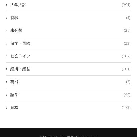
大学入試
(291)
就職
(3)
未分類
(29)
留学・国際
(23)
社会ライフ
(167)
経済・経営
(101)
芸能
(2)
語学
(40)
資格
(173)