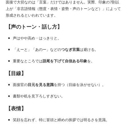
面接で大切なのは「言葉」だけではありません。実際、印象の7割以
上が「非言語情報（態度・表情・姿勢・声のトーンなど）」によって
形成されるといわれています。
【声のトーン・話し方】
声はやや高め・はっきりと。
「えーと」「あのー」などの
つなぎ言葉
は避ける。
重要なところでは
語尾を下げて自信ある印象
を。
【目線】
面接官の
目元を見る意識
を持つ（目線を泳がせない）。
書類や机を見下ろしすぎない。
【表情】
笑顔を忘れず、特に冒頭と締めの挨拶では明るさを意識。