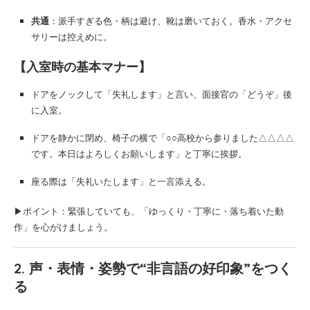
共通
：派手すぎる色・柄は避け、靴は磨いておく。香水・アクセ
サリーは控えめに。
【入室時の基本マナー】
ドアをノックして「失礼します」と言い、面接官の「どうぞ」後
に入室。
ドアを静かに閉め、椅子の横で「○○高校から参りました△△△△
です。本日はよろしくお願いします」と丁寧に挨拶。
座る際は「失礼いたします」と一言添える。
▶ポイント：緊張していても、「ゆっくり・丁寧に・落ち着いた動
作」を心がけましょう。
2. 声・表情・姿勢で“非言語の好印象”をつく
る