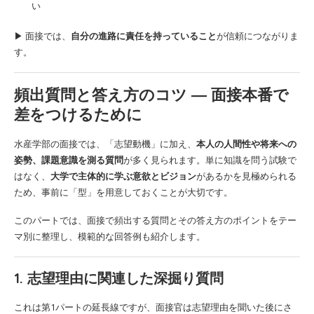
い
▶︎ 面接では、
自分の進路に責任を持っていること
が信頼につながりま
す。
頻出質問と答え方のコツ ― 面接本番で
差をつけるために
水産学部の面接では、「志望動機」に加え、
本人の人間性や将来への
姿勢、課題意識を測る質問
が多く見られます。単に知識を問う試験で
はなく、
大学で主体的に学ぶ意欲とビジョン
があるかを見極められる
ため、事前に「型」を用意しておくことが大切です。
このパートでは、面接で頻出する質問とその答え方のポイントをテー
マ別に整理し、模範的な回答例も紹介します。
1. 志望理由に関連した深掘り質問
これは第1パートの延長線ですが、面接官は志望理由を聞いた後にさ