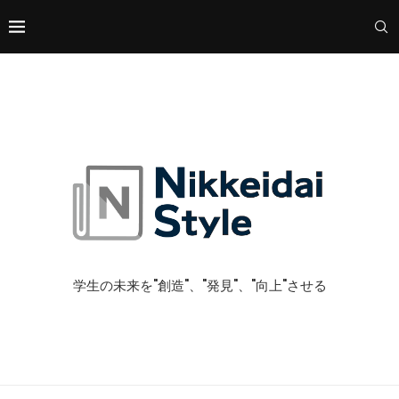
学生の未来を"創造"、"発見"、"向上"させる