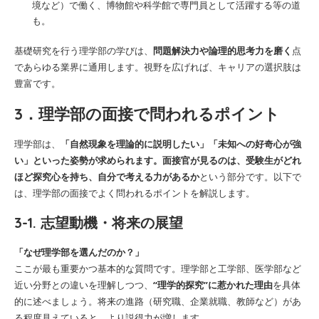
境など）で働く、博物館や科学館で専門員として活躍する等の道
も。
基礎研究を行う理学部の学びは、
問題解決力や論理的思考力を磨く
点
であらゆる業界に通用します。視野を広げれば、キャリアの選択肢は
豊富です。
3．理学部の面接で問われるポイント
理学部は、
「自然現象を理論的に説明したい」「未知への好奇心が強
い」といった姿勢が求められます。面接官が見るのは、受験生がどれ
ほど探究心を持ち、自分で考える力があるか
という部分です。以下で
は、理学部の面接でよく問われるポイントを解説します。
3-1. 志望動機・将来の展望
「なぜ理学部を選んだのか？」
ここが最も重要かつ基本的な質問です。理学部と工学部、医学部など
近い分野との違いを理解しつつ、
“理学的探究”に惹かれた理由
を具体
的に述べましょう。将来の進路（研究職、企業就職、教師など）があ
る程度見えていると、より説得力が増します。