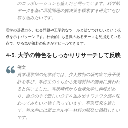
のコラボレーションも盛んだと伺っています。科学的
データを基に環境問題の解決策を模索する研究にぜひ
取り組みたいです。
理学の基礎力を、社会問題や工学的なツールと結びつけたいという視
点を示すパターンです。社会的にも意義のあるテーマを見据えている
点で、やる気や視野の広さがアピールできます。
4-3. 大学の特色をしっかりリサーチして反映
例文
貴学理学部の化学科では、少人数制の研究室で分子設
計を学び、学部生のうちから先端材料の開発に携われ
ると伺いました。高校時代から合成化学に興味があ
り、自分の手で新しい分子を生み出すワクワク感を味
わってみたいと強く思っています。卒業研究を通じ
て、将来的には新エネルギー材料の開発に挑戦したい
です。