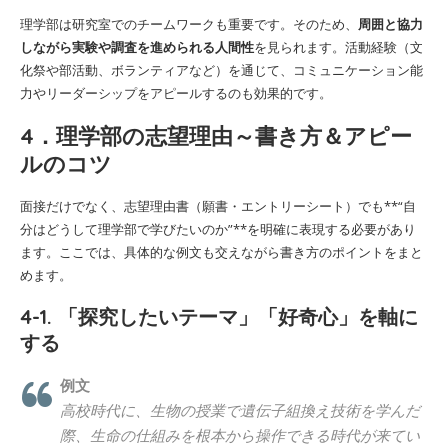
理学部は研究室でのチームワークも重要です。そのため、
周囲と協力
しながら実験や調査を進められる人間性
を見られます。活動経験（文
化祭や部活動、ボランティアなど）を通じて、コミュニケーション能
力やリーダーシップをアピールするのも効果的です。
4．理学部の志望理由～書き方＆アピー
ルのコツ
面接だけでなく、志望理由書（願書・エントリーシート）でも**“自
分はどうして理学部で学びたいのか”**を明確に表現する必要があり
ます。ここでは、具体的な例文も交えながら書き方のポイントをまと
めます。
4-1. 「探究したいテーマ」「好奇心」を軸に
する
例文
高校時代に、生物の授業で遺伝子組換え技術を学んだ
際、生命の仕組みを根本から操作できる時代が来てい