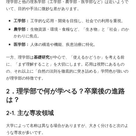
理学部と他の理系学部（工学部・農学部・医学部など）は近いようで
いて、目的や手法に微妙な差があります。
工学部：
工学的な応用・開発を目指し、社会での利用を重視。
農学部：
生物資源・環境・食糧など、「生き物」と「社会」のか
かわりに焦点。
医学部：
人体の構造や機能、疾患治療に特化。
一方、理学部は
基礎研究
が中心で、「使えるかどうか」を考える前
に、「まず理解すること」を大切にします。応用は視野にあるもの
の、それ以上に「自然の法則を徹底的に突き詰める」学問色が強いの
が理学部の特徴です。
2．理学部で何が学べる？卒業後の進路
は？
2-1. 主な専攻領域
大学によって名称は異なる場合がありますが、大きく分けると次のよ
うな専攻が多いです。