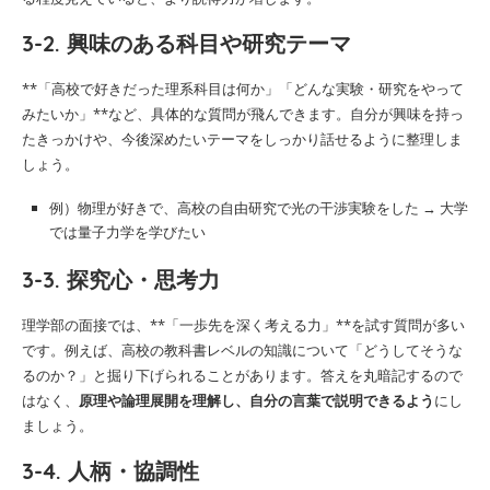
3-2. 興味のある科目や研究テーマ
**「高校で好きだった理系科目は何か」「どんな実験・研究をやって
みたいか」**など、具体的な質問が飛んできます。自分が興味を持っ
たきっかけや、今後深めたいテーマをしっかり話せるように整理しま
しょう。
例）物理が好きで、高校の自由研究で光の干渉実験をした → 大学
では量子力学を学びたい
3-3. 探究心・思考力
理学部の面接では、**「一歩先を深く考える力」**を試す質問が多い
です。例えば、高校の教科書レベルの知識について「どうしてそうな
るのか？」と掘り下げられることがあります。答えを丸暗記するので
はなく、
原理や論理展開を理解し、自分の言葉で説明できるよう
にし
ましょう。
3-4. 人柄・協調性