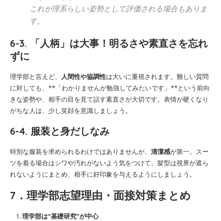
これが理系らしい姿勢として評価される場合もありま
す。
6-3. 「人柄」は大事！明るさや素直さを忘れ
ずに
理学部と言えど、
人間性や協調性
は大いに重視されます。難しい質問
に対しても、**「わかりませんが勉強してみたいです」**という前向
きな姿勢や、相手の目を見て話す素直さが大切です。表情が硬くなり
がちな人は、少し笑顔を意識しましょう。
6-4. 服装と身だしなみ
特別な服装を求められるわけではありませんが、
清潔感
が第一。スー
ツを着る場合はシワや汚れがないよう気をつけて。髪型は視界が遮ら
れないようにまとめ、相手に好印象を与えるようにしましょう。
7．理学部志望理由・面接対策まとめ
理学部は“基礎研究”が中心