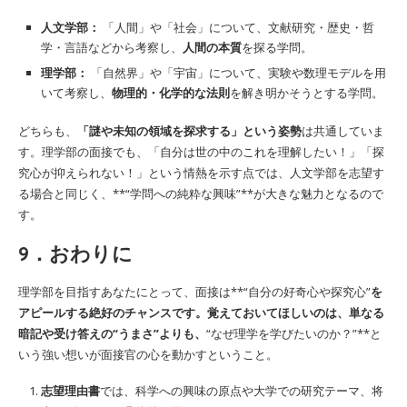
人文学部：
「人間」や「社会」について、文献研究・歴史・哲
学・言語などから考察し、
人間の本質
を探る学問。
理学部：
「自然界」や「宇宙」について、実験や数理モデルを用
いて考察し、
物理的・化学的な法則
を解き明かそうとする学問。
どちらも、
「謎や未知の領域を探求する」という姿勢
は共通していま
す。理学部の面接でも、「自分は世の中のこれを理解したい！」「探
究心が抑えられない！」という情熱を示す点では、人文学部を志望す
る場合と同じく、**“学問への純粋な興味”**が大きな魅力となるので
す。
9．おわりに
理学部を目指すあなたにとって、面接は**“自分の好奇心や探究心”
を
アピールする絶好のチャンスです。覚えておいてほしいのは、単なる
暗記や受け答えの“うまさ”よりも、
“なぜ理学を学びたいのか？”**と
いう強い想いが面接官の心を動かすということ。
志望理由書
では、科学への興味の原点や大学での研究テーマ、将