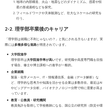
地球の内部構造、火山・地震などのダイナミズム、惑星や恒
星の形成過程などを探究。
フィールドワークや天体観測など、壮大なスケールの研究を
行う。
2-2. 理学部卒業後のキャリア
「理学部は就職に不利じゃないの？」と気にされる方もいますが、実
際には
多種多様な進路
が用意されています。
大学院進学
理学部卒は
大学院進学率が高い
です。研究職や高度専門職を目指
す場合、修士や博士課程への進学が一般的。
企業就職
製薬・化学メーカー、IT・情報通信系、金融（データ解析）な
ど、理学的な思考力や知識を活かせる企業は多数存在。最近はAI
やビッグデータ分析、バイオテクノロジー分野で特に需要が高ま
っています。
教育・公務員・研究機関
教員免許を取得して学校教師になる、国公立の研究所（防災や環