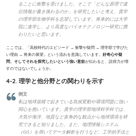
ることに衝撃を受けました。そこで「どんな原理で遺
伝情報が書き換わるのか」を研究したいと考え、貴学
の理学部生物学科を志望しています。将来的には大学
院に進学し、より高度なバイオテクノロジー研究に携
わりたいと思います。
ここでは、「高校時代のエピソード → 衝撃や疑問 → 理学部で学びた
い理由 → 将来の展望」という流れを意識しています。
好奇心や疑
問、そしてそれを探究したいという強い意欲
が伝わると、説得力が増
すのではないでしょうか。
4-2. 理学と他分野との関わりを示す
例文
私は地球規模で起きている気候変動や環境問題に強い
関心を抱いています。貴学の理学部地球科学科では、
大気や海洋、地質など多角的な観点から地球環境を研
究できると知りました。また、地理情報システム
（GIS）を用いてデータ解析を行うなど、工学的手法と