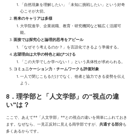
「自然現象を理解したい」「未知に挑戦したい」という好奇
心こそが大切。
将来のキャリアは多様
大学院進学、企業就職、教育・研究機関など幅広く活躍可
能。
面接では探究心と論理的思考をアピール
「なぜそう考えるのか？」を言語化できるよう準備する。
志望理由は大学の特色と結びつける
「この大学でしか学べない！」という具体性が求められる。
コミュニケーション力・チームワークも評価対象
一人で閉じこもるだけでなく、他者と協力できる姿勢を伝え
よう。
8．理学部と「人文学部」の“視点の違
い”は？
ここで、あえて**「人文学部」**との視点の違いを簡単にふれておき
ます。なぜなら、一見正反対に見える両学部ですが、
共通する部分
も
多くあるからです。