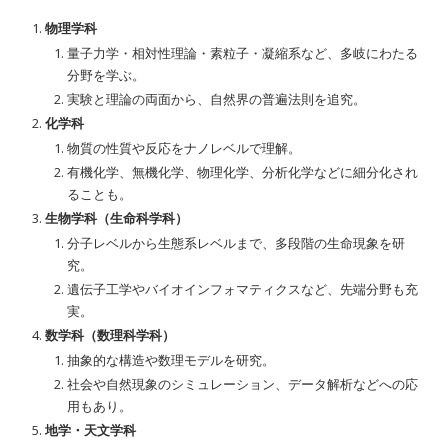
物理学科
量子力学・相対性理論・素粒子・凝縮系など、多岐にわたる
分野を学ぶ。
実験と理論の両面から、自然界の普遍法則を追究。
化学科
物質の性質や反応をナノレベルで理解。
有機化学、無機化学、物理化学、分析化学などに細分化され
ることも。
生物学科（生命科学科）
分子レベルから生態系レベルまで、多段階の生命現象を研
究。
遺伝子工学やバイオインフォマティクスなど、先端分野も充
実。
数学科（数理科学科）
抽象的な構造や数理モデルを研究。
社会や自然現象のシミュレーション、データ解析などへの応
用もあり。
地学・天文学科