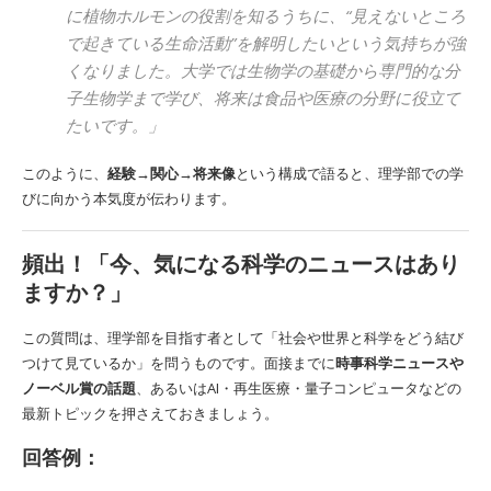
に植物ホルモンの役割を知るうちに、“見えないところ
で起きている生命活動”を解明したいという気持ちが強
くなりました。大学では生物学の基礎から専門的な分
子生物学まで学び、将来は食品や医療の分野に役立て
たいです。」
このように、
経験→関心→将来像
という構成で語ると、理学部での学
びに向かう本気度が伝わります。
頻出！「今、気になる科学のニュースはあり
ますか？」
この質問は、理学部を目指す者として「社会や世界と科学をどう結び
つけて見ているか」を問うものです。面接までに
時事科学ニュースや
ノーベル賞の話題
、あるいはAI・再生医療・量子コンピュータなどの
最新トピックを押さえておきましょう。
回答例：