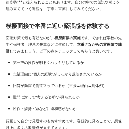
的姿勢”**と捉えられることもあります。自分の中での仮説や考えを
組み立てていく過程を、丁寧に言葉にしてみてください。
模擬面接で本番に近い緊張感を体験する
面接対策で最も有効なのが、
模擬面接の実施
です。できれば学校の先
生や保護者、理系の先輩などに依頼して、
本番さながらの雰囲気で練
習
してみましょう。以下の点をチェックしてもらうと良いです。
第一声の挨拶が明るくハッキリしているか
志望理由に“個人の経験”がしっかり反映されているか
回答が簡潔で筋道立っているか（主張→理由→具体例）
難問に対して“考える姿勢”が見られるか
所作・姿勢・癖などに違和感がないか
録画して自分で見返すのもおすすめです。客観的に見ることで、想像
以上に多くの改善点が見えてきます。