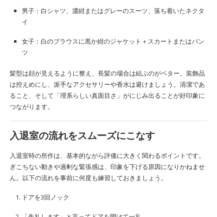
男子：白シャツ、濃紺またはグレーのスーツ、落ち着いたネクタ
イ
女子：白のブラウスに黒か紺のジャケット＋スカートまたはパン
ツ
髪型は顔が見えるように整え、長髪の場合は結ぶのがベター。装飾品
は控えめにし、派手なアクセサリーや香水は避けましょう。清潔であ
ること、そして「理系らしい真面目さ」がにじみ出ることが好印象に
つながります。
入退室の流れをスムーズにこなす
入退室時の所作は、基本的ながら評価に大きく関わるポイントです。
ぎこちない動きや過剰な緊張感は、印象を下げる原因になりかねませ
ん。以下の流れを事前に何度も練習しておきましょう。
ドアを3回ノック
「失礼します」と言ってドアを開けて一礼