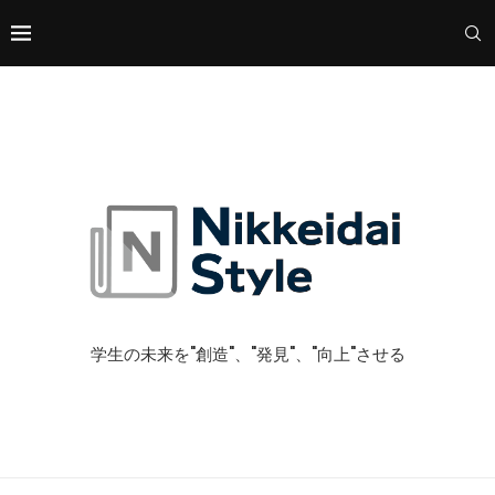
学生の未来を"創造"、"発見"、"向上"させる