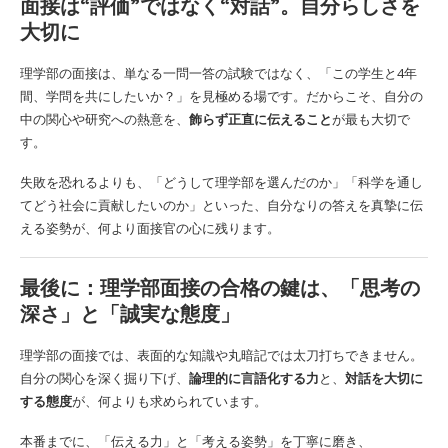
面接は“評価”ではなく“対話”。自分らしさを
大切に
理学部の面接は、単なる一問一答の試験ではなく、「この学生と4年
間、学問を共にしたいか？」を見極める場です。だからこそ、自分の
中の関心や研究への熱意を、
飾らず正直に伝えること
が最も大切で
す。
失敗を恐れるよりも、「どうして理学部を選んだのか」「科学を通し
てどう社会に貢献したいのか」といった、自分なりの答えを真摯に伝
える姿勢が、何より面接官の心に残ります。
最後に：理学部面接の合格の鍵は、「思考の
深さ」と「誠実な態度」
理学部の面接では、表面的な知識や丸暗記では太刀打ちできません。
自分の関心を深く掘り下げ、
論理的に言語化する力
と、
対話を大切に
する態度
が、何よりも求められています。
本番までに、「伝える力」と「考える姿勢」を丁寧に磨き、