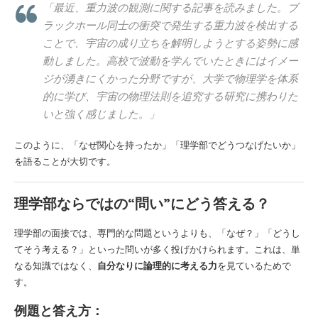
「最近、重力波の観測に関する記事を読みました。ブ
ラックホール同士の衝突で発生する重力波を検出する
ことで、宇宙の成り立ちを解明しようとする姿勢に感
動しました。高校で波動を学んでいたときにはイメー
ジが湧きにくかった分野ですが、大学で物理学を体系
的に学び、宇宙の物理法則を追究する研究に携わりた
いと強く感じました。」
このように、「なぜ関心を持ったか」「理学部でどうつなげたいか」
を語ることが大切です。
理学部ならではの“問い”にどう答える？
理学部の面接では、専門的な問題というよりも、「なぜ？」「どうし
てそう考える？」といった問いが多く投げかけられます。これは、単
なる知識ではなく、
自分なりに論理的に考える力
を見ているためで
す。
例題と答え方：