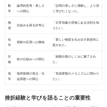
数
論理的思考・美しさ
「証明の美しさに感動し、より深
学
への関心
く学びたくなった」
物
「日常現象の背後にある法則を知
仕組みを探る好奇心
理
りたい」
化
「新しい物質を生み出す創造性に
実験や応用への興味
学
惹かれた」
生
「細胞分裂のしくみに魅了され
命の仕組みへの関心
物
た」
地
地球規模の視点・社
「気候変動のメカニズムに関わり
学
会課題への関心
たい」
挫折経験と学びを語ることの重要性