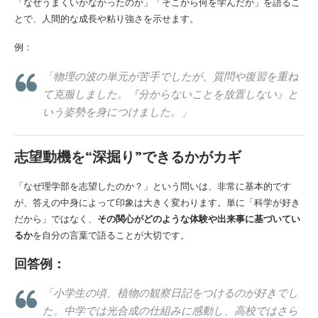
「なぜうまくいかなかったのか」「そこから何を学んだか」を語るこ
とで、人間的な成長や粘り強さを示せます。
例：
「物理の波の単元が苦手でしたが、質問や復習を重ね
て克服しました。『分からないことを放置しない』と
いう姿勢を身につけました。」
志望動機を“深掘り”できるかがカギ
「なぜ理学部を志望したのか？」という問いは、非常に基本的です
が、答えの中身によって印象は大きく変わります。単に「科学が好き
だから」ではなく、
その関心がどのような体験や出来事に基づいてい
るか
を自分の言葉で語ることが大切です。
回答例：
「小学生の頃、植物の観察日記をつけるのが好きでし
た。中学では光合成の仕組みに感動し、高校ではさら