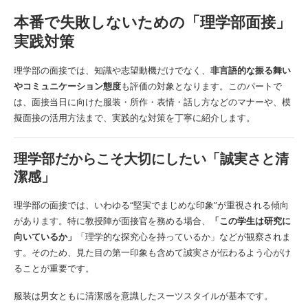
本番で失敗しないための「理学部面接」
実践対策
理学部の面接では、知識や志望動機だけでなく、
非言語的な振る舞い
やコミュニケーション態度
も評価の対象となります。このパートで
は、面接当日に向けた服装・所作・表情・話し方などのマナーや、模
擬面接の活用方法まで、実践的な対策を丁寧に紹介します。
理学部だからこそ大切にしたい「誠実さと清
潔感」
理学部の面接では、いわゆる“堅実でまじめな印象”が重視される傾向
があります。特に教授陣が面接官を務める場合、
「この学生は研究に
向いているか」
「理学的な探究心を持っているか」などが観察されま
す。そのため、見た目の第一印象も含めて誠実さが伝わるよう心がけ
ることが重要です。
服装は男女ともに清潔感を意識したスーツスタイルが基本です。