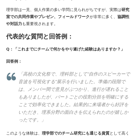
理学部は一見、個人作業の多い学問に見られがちですが、実際は
研究
室での共同作業やプレゼン、フィールドワーク
が非常に多く、
協調性
や対話力
も重要視されます。
代表的な質問と回答例：
Q：「これまでにチームで何かをやり遂げた経験はありますか？」
回答例：
「高校の文化祭で、理科部として“自作のスピーカーで
音波を可視化する”展示を行いました。準備の段階で
は、メンバー間で意見がぶつかり、進行が遅れること
もありましたが、パートごとの役割分担を明確にする
ことで効率化できました。結果的に来場者から好評を
いただき、理系分野の面白さを伝えられたのが嬉しか
ったです。」
このような体験は、
理学部でのチーム研究にも通じる資質
として高く