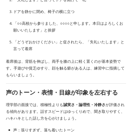
ドアを静かに閉め、椅子の横に立つ
「○○高校から参りました、○○○○と申します。本日はよろしくお
願いいたします」と挨拶
「どうぞおかけください」と促されたら、「失礼いたします」と
言って着席
着席後は、背筋を伸ばし、両手を膝の上に軽く置くのが基本姿勢で
す。手遊びや貧乏ゆすり、顔を触る癖がある人は、練習中に指摘して
もらいましょう。
声のトーン・表情・目線が印象を左右する
理学部の面接では、積極性よりも
誠実さ・論理性・冷静さ
が評価され
る傾向があります。話すスピードはゆっくりめで、聞き取りやすく、
ハキハキとした話し方を心がけましょう。
声：張りすぎず、落ち着いたトーン