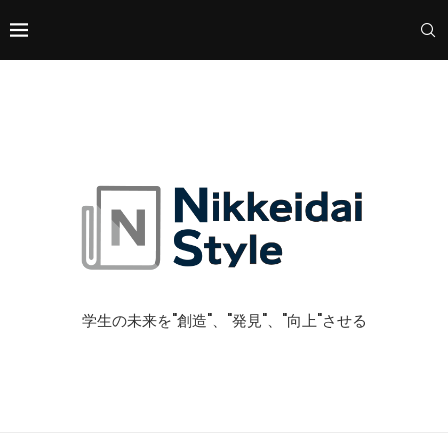
学生の未来を"創造"、"発見"、"向上"させる