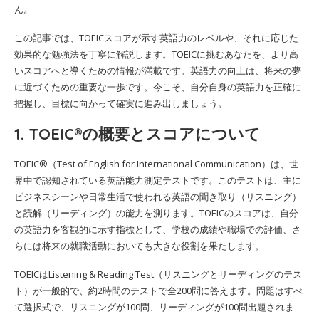
ん。
この記事では、TOEICスコアが示す英語力のレベルや、それに応じた
効果的な勉強法を丁寧に解説します。TOEICに挑むあなたを、より高
いスコアへと導くための情報が満載です。英語力の向上は、将来の夢
に近づくための重要な一歩です。今こそ、自分自身の英語力を正確に
把握し、目標に向かって確実に進み出しましょう。
1. TOEIC®の概要とスコアについて
TOEIC®（Test of English for International Communication）は、世
界中で認知されている英語能力測定テストです。このテストは、主に
ビジネスシーンや日常生活で使われる英語の聞き取り（リスニング）
と読解（リーディング）の能力を測ります。TOEICのスコアは、自分
の英語力を客観的に示す指標として、学校の成績や職場での評価、さ
らには将来の就職活動においても大きな役割を果たします。
TOEICはListening & Reading Test（リスニングとリーディングのテス
ト）が一般的で、約2時間のテストで全200問に答えます。問題はすべ
て選択式で、リスニングが100問、リーディングが100問出題されま