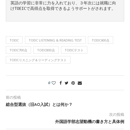
英語の学習に非常に力を入れており、３年次には就職に向
けTOEICで高得点を取得できるようサポートがされます。

TOEIC
TOEIC LISTENING & READING TEST
TOEIC600点
TOEIC700点
TOEIC800点
TOEICテスト
TOEICリスニング＆リーディングテスト
0
前の投稿
総合型選抜（旧AO入試）とは何か？
次の投稿
外国語学部志望動機の書き方と具体例