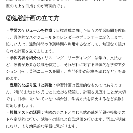
度の向上を目指すのが現実的です。
②勉強計画の立て方
・学習スケジュールを作成：
目標達成に向けた日々の学習時間を確保
し、具体的なスケジュールをカレンダーやプランナーに記入します。
忙しい人は、通勤時間や休憩時間を利用するなどして、無理なく続け
られる計画を立てましょう。
・学習内容を細分化：
リスニング、リーディング、語彙力、文法な
ど、改善が必要な領域を特定し、それぞれに対する具体的な学習アク
ション（例：英語ニュースを聞く、専門分野の記事を読むなど）を決
めます。
・定期的な振り返りと調整：
学習計画は固定的なものではありませ
ん。2週間または1ヶ月ごとに進捗を確認し、計画を見直すことが大切
です。目標に近づいていない場合は、学習方法を変更するなど柔軟に
対応しましょう。
・模擬テストの活用：
実際のテストと同じ形式の練習問題や模擬テス
トを定期的に行い、試験への慣れと自己評価を行います。弱点が明確
になり、より効果的な学習に繋がります。