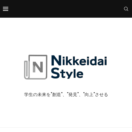
学生の未来を"創造"、"発見"、"向上"させる