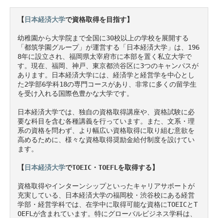
【
日本経済大学
で資格取得を目指す】
幼稚園から大学院まで全国に30校以上の学校を展開する
「都筑学園グループ」が運営する「日本経済大学」は、196
8年に設立され、福岡県太宰府市に本部を置く私立大学で
す。現在、福岡、神戸、東京都渋谷区に3つのキャンパスが
あります。日本経済大学には、経済学と経営学を中心とし
た2学部6学科18の専門コースがあり、非常に多くの留学生
を受け入れる国際色豊かな大学です。

日本経済大学では、独自の資格取得講座や、資格試験に必
要な科目を含む各種講義を行っています。また、文系・理
系の資格を問わず、より幅広い資格取得に取り組む意欲を
高めるために、様々な資格取得奨励金給付制度を設けてい
ます。

【
日本経済大学
でTOEIC・TOEFLを取得する】
資格取得やインターンシップといったキャリアサポートが
充実している、日本経済大学の福岡校・渋谷校にある経営
学部・経営学科では、在学中に取得可能な資格にTOEICとT
OEFLが含まれています。特にグローバルビジネス学科は、