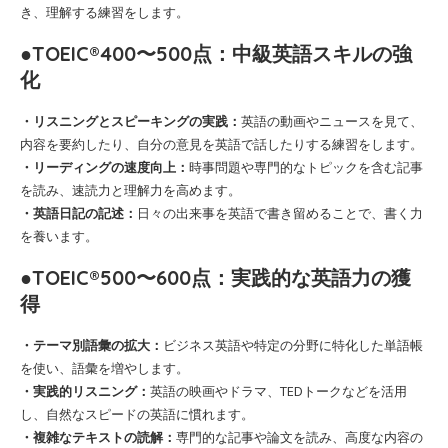
き、理解する練習をします。
●TOEIC®400〜500点：中級英語スキルの強
化
・リスニングとスピーキングの実践：
英語の動画やニュースを見て、
内容を要約したり、自分の意見を英語で話したりする練習をします。
・リーディングの速度向上：
時事問題や専門的なトピックを含む記事
を読み、速読力と理解力を高めます。
・英語日記の記述：
日々の出来事を英語で書き留めることで、書く力
を養います。
●TOEIC®500〜600点：実践的な英語力の獲
得
・テーマ別語彙の拡大：
ビジネス英語や特定の分野に特化した単語帳
を使い、語彙を増やします。
・実践的リスニング：
英語の映画やドラマ、TEDトークなどを活用
し、自然なスピードの英語に慣れます。
・複雑なテキストの読解：
専門的な記事や論文を読み、高度な内容の