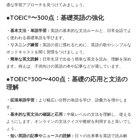
適な学習アプローチを見つけてみましょう。
●TOEIC®〜300点：基礎英語の強化
・基本文法・単語学習：
英語の基本的な文法ルールと、日常会話でよ
く使われる基礎単語を学びます。
・リスニング練習：
英語の音に慣れるために、英語の歌やシンプルな
ポッドキャストを聞く習慣をつけましょう。
・簡単な英文読解：
日常生活で出会う簡単な英文を読み、理解を深め
ます。例えば、子供向けの英語の本や記事などが適しています。
●TOEIC®300〜400点：基礎の応用と文法の
理解
・拡張単語学習：
より幅広い分野の単語を学び、語彙力を増やしま
す。
・基本的な英文法の確認と応用：
中級レベルの文法を理解し、使える
ようにします。オンラインの文法クイズや教材を利用すると良いでし
ょう。
・短い英語の記事やニュースの読解：
日々の出来事を英語で読み解