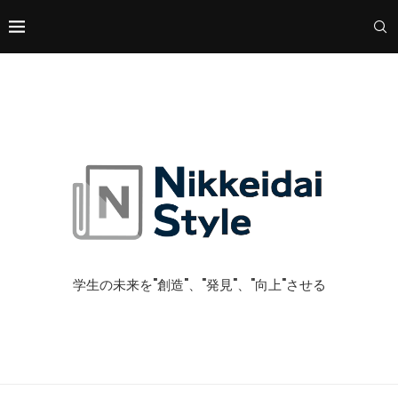
学生の未来を"創造"、"発見"、"向上"させる