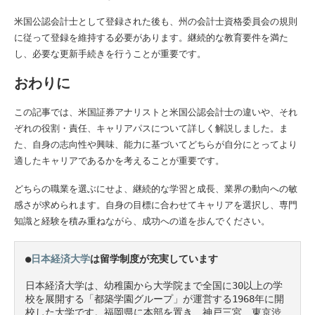
米国公認会計士として登録された後も、州の会計士資格委員会の規則
に従って登録を維持する必要があります。継続的な教育要件を満た
し、必要な更新手続きを行うことが重要です。
おわりに
この記事では、米国証券アナリストと米国公認会計士の違いや、それ
ぞれの役割・責任、キャリアパスについて詳しく解説しました。ま
た、自身の志向性や興味、能力に基づいてどちらが自分にとってより
適したキャリアであるかを考えることが重要です。
どちらの職業を選ぶにせよ、継続的な学習と成長、業界の動向への敏
感さが求められます。自身の目標に合わせてキャリアを選択し、専門
知識と経験を積み重ねながら、成功への道を歩んでください。
●
日本経済大学
は留学制度が充実しています　
日本経済大学は、幼稚園から大学院まで全国に30以上の学
校を展開する「都築学園グループ」が運営する1968年に開
校した大学です。福岡県に本部を置き、神戸三宮、東京渋