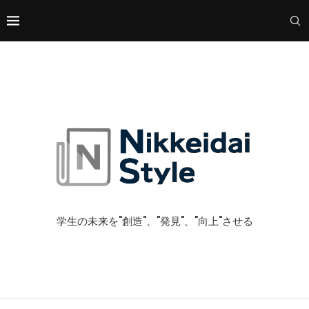
学生の未来を"創造"、"発見"、"向上"させる