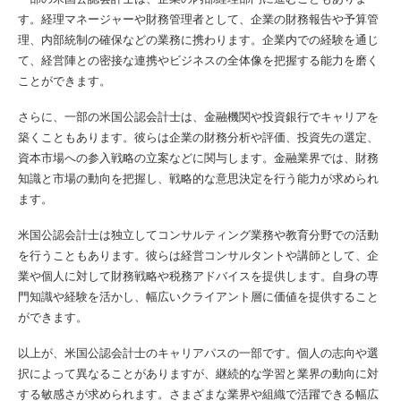
す。経理マネージャーや財務管理者として、企業の財務報告や予算管
理、内部統制の確保などの業務に携わります。企業内での経験を通じ
て、経営陣との密接な連携やビジネスの全体像を把握する能力を磨く
ことができます。
さらに、一部の米国公認会計士は、金融機関や投資銀行でキャリアを
築くこともあります。彼らは企業の財務分析や評価、投資先の選定、
資本市場への参入戦略の立案などに関与します。金融業界では、財務
知識と市場の動向を把握し、戦略的な意思決定を行う能力が求められ
ます。
米国公認会計士は独立してコンサルティング業務や教育分野での活動
を行うこともあります。彼らは経営コンサルタントや講師として、企
業や個人に対して財務戦略や税務アドバイスを提供します。自身の専
門知識や経験を活かし、幅広いクライアント層に価値を提供すること
ができます。
以上が、米国公認会計士のキャリアパスの一部です。個人の志向や選
択によって異なることがありますが、継続的な学習と業界の動向に対
する敏感さが求められます。さまざまな業界や組織で活躍できる幅広