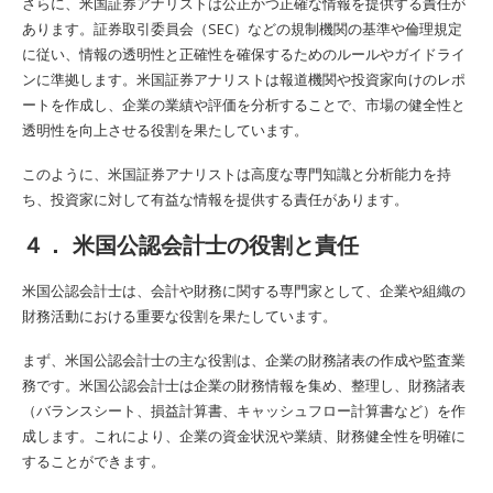
さらに、米国証券アナリストは公正かつ正確な情報を提供する責任が
あります。証券取引委員会（SEC）などの規制機関の基準や倫理規定
に従い、情報の透明性と正確性を確保するためのルールやガイドライ
ンに準拠します。米国証券アナリストは報道機関や投資家向けのレポ
ートを作成し、企業の業績や評価を分析することで、市場の健全性と
透明性を向上させる役割を果たしています。
このように、米国証券アナリストは高度な専門知識と分析能力を持
ち、投資家に対して有益な情報を提供する責任があります。
４． 米国公認会計士の役割と責任
米国公認会計士は、会計や財務に関する専門家として、企業や組織の
財務活動における重要な役割を果たしています。
まず、米国公認会計士の主な役割は、企業の財務諸表の作成や監査業
務です。米国公認会計士は企業の財務情報を集め、整理し、財務諸表
（バランスシート、損益計算書、キャッシュフロー計算書など）を作
成します。これにより、企業の資金状況や業績、財務健全性を明確に
することができます。