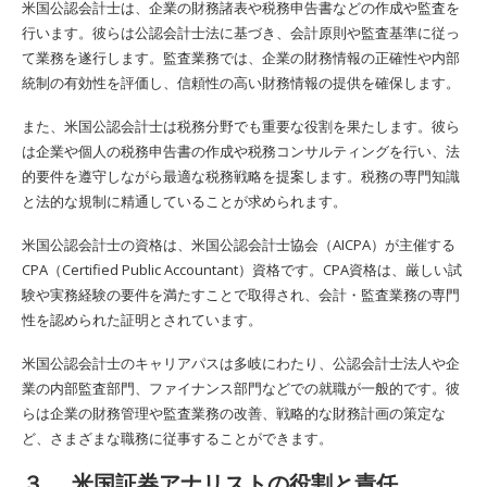
米国公認会計士は、企業の財務諸表や税務申告書などの作成や監査を
行います。彼らは公認会計士法に基づき、会計原則や監査基準に従っ
て業務を遂行します。監査業務では、企業の財務情報の正確性や内部
統制の有効性を評価し、信頼性の高い財務情報の提供を確保します。
また、米国公認会計士は税務分野でも重要な役割を果たします。彼ら
は企業や個人の税務申告書の作成や税務コンサルティングを行い、法
的要件を遵守しながら最適な税務戦略を提案します。税務の専門知識
と法的な規制に精通していることが求められます。
米国公認会計士の資格は、米国公認会計士協会（AICPA）が主催する
CPA（Certified Public Accountant）資格です。CPA資格は、厳しい試
験や実務経験の要件を満たすことで取得され、会計・監査業務の専門
性を認められた証明とされています。
米国公認会計士のキャリアパスは多岐にわたり、公認会計士法人や企
業の内部監査部門、ファイナンス部門などでの就職が一般的です。彼
らは企業の財務管理や監査業務の改善、戦略的な財務計画の策定な
ど、さまざまな職務に従事することができます。
３． 米国証券アナリストの役割と責任