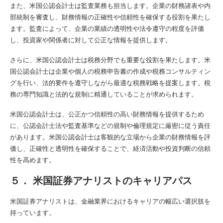
また、米国公認会計士は監査業務も担当します。企業の財務諸表や内
部統制を審査し、財務情報の正確性や信頼性を確保する役割を果たし
ます。監査によって、企業の業績の透明性や法令遵守の程度を評価
し、投資家や関係者に対して公正な情報を提供します。
さらに、米国公認会計士は税務分野でも重要な役割を果たします。米
国公認会計士は企業や個人の税務申告書の作成や税務コンサルティン
グを行い、法的要件を遵守しながら最適な税務戦略を提案します。税
務の専門知識と法的な規制に精通していることが求められます。
米国公認会計士は、公正かつ信頼性の高い財務情報を提供するため
に、公認会計士法や監査基準などの規制や倫理規定に厳密に従う責任
があります。米国公認会計士は客観的な立場から企業の財務情報を評
価し、正確性と透明性を確保することで、経済活動や投資判断の信頼
性を高めます。
５． 米国証券アナリストのキャリアパス
米国証券アナリストは、金融業界におけるキャリアの幅広い選択肢を
持っています。