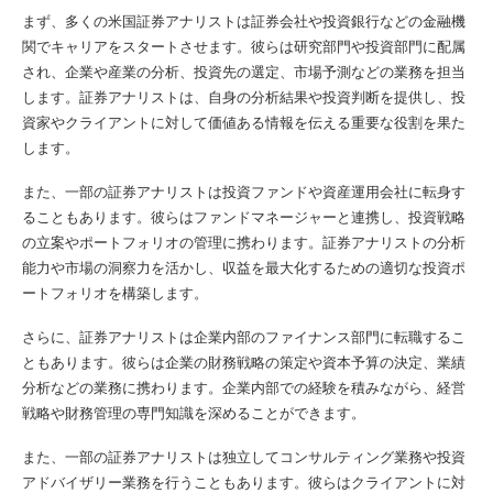
まず、多くの米国証券アナリストは証券会社や投資銀行などの金融機
関でキャリアをスタートさせます。彼らは研究部門や投資部門に配属
され、企業や産業の分析、投資先の選定、市場予測などの業務を担当
します。証券アナリストは、自身の分析結果や投資判断を提供し、投
資家やクライアントに対して価値ある情報を伝える重要な役割を果た
します。
また、一部の証券アナリストは投資ファンドや資産運用会社に転身す
ることもあります。彼らはファンドマネージャーと連携し、投資戦略
の立案やポートフォリオの管理に携わります。証券アナリストの分析
能力や市場の洞察力を活かし、収益を最大化するための適切な投資ポ
ートフォリオを構築します。
さらに、証券アナリストは企業内部のファイナンス部門に転職するこ
ともあります。彼らは企業の財務戦略の策定や資本予算の決定、業績
分析などの業務に携わります。企業内部での経験を積みながら、経営
戦略や財務管理の専門知識を深めることができます。
また、一部の証券アナリストは独立してコンサルティング業務や投資
アドバイザリー業務を行うこともあります。彼らはクライアントに対