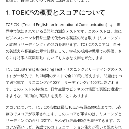
把握し、目標に向かって確実に進み出しましょう。
1. TOEIC®の概要とスコアについて
TOEIC®（Test of English for International Communication）は、世
界中で認知されている英語能力測定テストです。このテストは、主に
ビジネスシーンや日常生活で使われる英語の聞き取り（リスニング）
と読解（リーディング）の能力を測ります。TOEICのスコアは、自分
の英語力を客観的に示す指標として、学校の成績や職場での評価、さ
らには将来の就職活動においても大きな役割を果たします。
TOEICはListening & Reading Test（リスニングとリーディングのテス
ト）が一般的で、約2時間のテストで全200問に答えます。問題はすべ
て選択式で、リスニングが100問、リーディングが100問出題されま
す。このテストの特徴は、日常生活やビジネスの場面で実際に遭遇す
るような、実用的な英語力を測ることにあります。
スコアについて、TOEICの点数は最低10点から最高990点までで、5点
刻みでスコアが表示されます。このスコアが示すのは、リスニングと
リーディングの合計点数で、それぞれ最高495点を獲得できます。ス
コアが高いほど、英語でのコミュニケーション能力が高いと認められ