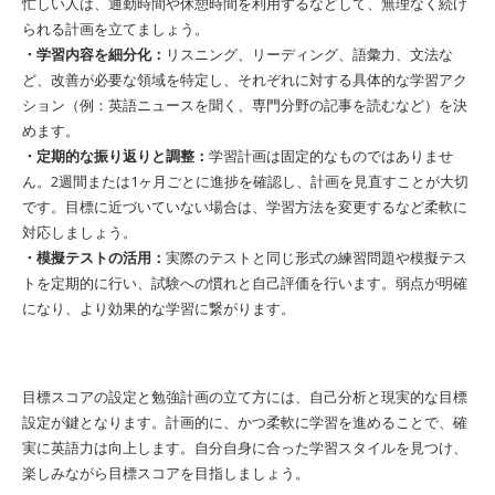
忙しい人は、通勤時間や休憩時間を利用するなどして、無理なく続け
られる計画を立てましょう。
・学習内容を細分化：
リスニング、リーディング、語彙力、文法な
ど、改善が必要な領域を特定し、それぞれに対する具体的な学習アク
ション（例：英語ニュースを聞く、専門分野の記事を読むなど）を決
めます。
・定期的な振り返りと調整：
学習計画は固定的なものではありませ
ん。2週間または1ヶ月ごとに進捗を確認し、計画を見直すことが大切
です。目標に近づいていない場合は、学習方法を変更するなど柔軟に
対応しましょう。
・模擬テストの活用：
実際のテストと同じ形式の練習問題や模擬テス
トを定期的に行い、試験への慣れと自己評価を行います。弱点が明確
になり、より効果的な学習に繋がります。
目標スコアの設定と勉強計画の立て方には、自己分析と現実的な目標
設定が鍵となります。計画的に、かつ柔軟に学習を進めることで、確
実に英語力は向上します。自分自身に合った学習スタイルを見つけ、
楽しみながら目標スコアを目指しましょう。