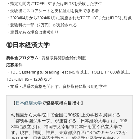
・指定期間内にTOEFL iBTまたはIELTSを受験した学生
・受験後にスコアシートと支払証明を提出できる者
・2023年4月から2024年1月に実施されたTOEFL iBTまたはIELTSに対象
・受験料の一部（2万円）が支給される
・定員がある場合は選考あり
⑩日本経済大学
奨学金プログラム:
資格取得奨励金給付制度
応募条件:
・TOEIC Listening & Reading Test 945点以上、TOEFL ITP 600点以上、
TOEFL iBT 95～120点など
・文系・理系の資格を問わず、資格取得に取り組む学生
【
日本経済大学
で資格取得を目指す】
幼稚園から大学院まで全国に30校以上の学校を展開する
「都筑学園グループ」が運営する「日本経済大学」は、196
8年に設立され、福岡県太宰府市に本部を置く私立大学で
す。現在、福岡、神戸、東京都渋谷区に3つのキャンパスが
あります。日本経済大学には、経済学と経営学を中心とし