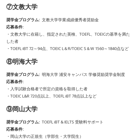
⑦文教大学
奨学金プログラム:
文教大学学業成績優秀者奨励金
応募条件:
・文教大学に在籍し、指定された英検、TOEFL、TOEICの基準を満た
した者
・TOEFL iBT 72～94点、TOEIC L＆R/TOEIC S＆W 1560～1840点など
⑧明海大学
奨学金プログラム:
明海大学 浦安キャンパス 学修奨励奨学金制度
応募条件:
・入学試験合格者で所定の資格を取得した者
・TOEIC L&R 720点以上、TOEFL iBT 78点以上など
⑨岡山大学
奨学金プログラム:
TOEFL iBT & IELTS 受験料サポート
応募条件:
・岡山大学の正規生（学部生・大学院生）