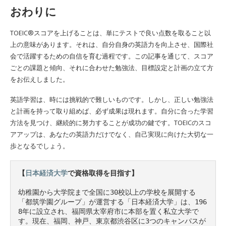
おわりに
TOEIC®スコアを上げることは、単にテストで良い点数を取ること以
上の意味があります。それは、自分自身の英語力を向上させ、国際社
会で活躍するための自信を育む過程です。この記事を通じて、スコア
ごとの課題と傾向、それに合わせた勉強法、目標設定と計画の立て方
をお伝えしました。
英語学習は、時には挑戦的で難しいものです。しかし、正しい勉強法
と計画を持って取り組めば、必ず成果は現れます。自分に合った学習
方法を見つけ、継続的に努力することが成功の鍵です。TOEICのスコ
アアップは、あなたの英語力だけでなく、自己実現に向けた大切な一
歩となるでしょう。
【
日本経済大学
で資格取得を目指す】
幼稚園から大学院まで全国に30校以上の学校を展開する
「都筑学園グループ」が運営する「日本経済大学」は、196
8年に設立され、福岡県太宰府市に本部を置く私立大学で
す。現在、福岡、神戸、東京都渋谷区に3つのキャンパスが