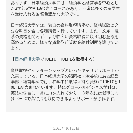
あります。日本経済大学には、経済学と経営学を中心とし
た2学部6学科18の専門コースがあり、非常に多くの留学生
を受け入れる国際色豊かな大学です。

日本経済大学では、独自の資格取得講座や、資格試験に必
要な科目を含む各種講義を行っています。また、文系・理
系の資格を問わず、より幅広い資格取得に取り組む意欲を
高めるために、様々な資格取得奨励金給付制度を設けてい
ます。

【
日本経済大学
でTOEIC・TOEFLを取得する】
資格取得やインターンシップといったキャリアサポートが
充実している、日本経済大学の福岡校・渋谷校にある経営
学部・経営学科では、在学中に取得可能な資格にTOEICとT
OEFLが含まれています。特にグローバルビジネス学科は、
英語の学習に非常に力を入れており、３年次には就職に向
けTOEICで高得点を取得できるようサポートがされます。

2025年9月25日