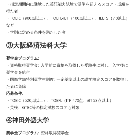
・指定期間内に受験した英語能力試験で基準を超えるスコア・成績を
得た者
・TOEIC（900点以上）、TOEFL-iBT（100点以上）、IELTS（7.0以上）
など
・学則に定める条件を満たした者
③大阪経済法科大学
奨学金プログラム:
・資格取得奨学金: 入学前に資格を取得した受験生に対し、入学後に
奨学金を給付
・国際学部特別奨学生制度: 一定基準以上の語学検定スコアを取得し
た者に免除
応募条件:
・TOEIC（520点以上）、TOEFL（ITP 470点、iBT 53点以上）
・英検、GTEC等の指定試験スコアも対象
④神田外語大学
奨学金プログラム:
資格取得奨学金