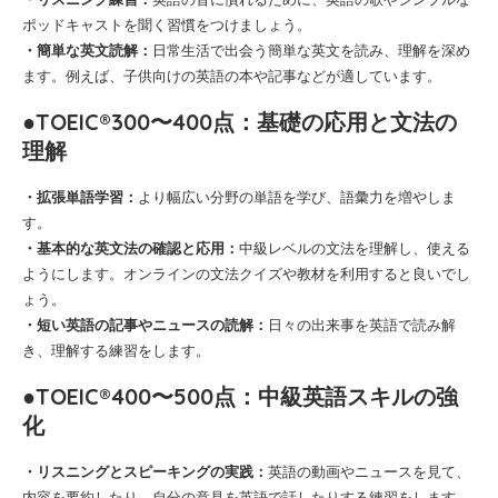
ポッドキャストを聞く習慣をつけましょう。
・簡単な英文読解：
日常生活で出会う簡単な英文を読み、理解を深め
ます。例えば、子供向けの英語の本や記事などが適しています。
●TOEIC®300〜400点：基礎の応用と文法の
理解
・拡張単語学習：
より幅広い分野の単語を学び、語彙力を増やしま
す。
・基本的な英文法の確認と応用：
中級レベルの文法を理解し、使える
ようにします。オンラインの文法クイズや教材を利用すると良いでし
ょう。
・短い英語の記事やニュースの読解：
日々の出来事を英語で読み解
き、理解する練習をします。
●TOEIC®400〜500点：中級英語スキルの強
化
・リスニングとスピーキングの実践：
英語の動画やニュースを見て、
内容を要約したり、自分の意見を英語で話したりする練習をします。