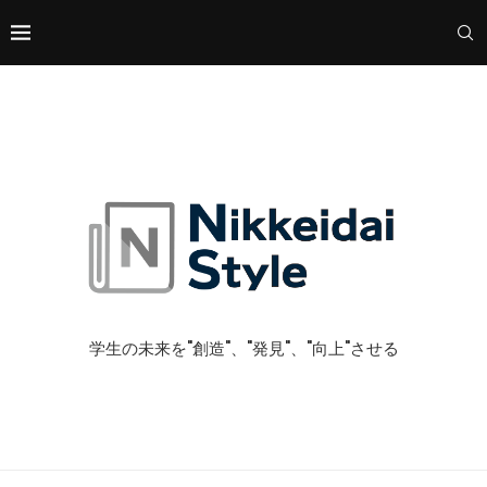
学生の未来を"創造"、"発見"、"向上"させる