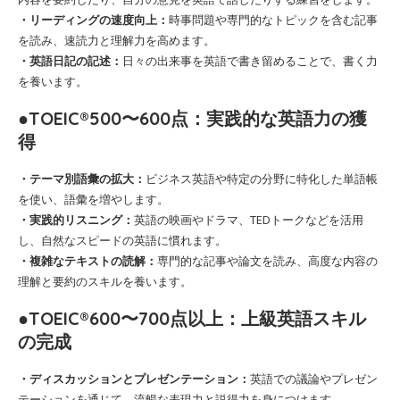
・リーディングの速度向上：
時事問題や専門的なトピックを含む記事
を読み、速読力と理解力を高めます。
・英語日記の記述：
日々の出来事を英語で書き留めることで、書く力
を養います。
●TOEIC®500〜600点：実践的な英語力の獲
得
・テーマ別語彙の拡大：
ビジネス英語や特定の分野に特化した単語帳
を使い、語彙を増やします。
・実践的リスニング：
英語の映画やドラマ、TEDトークなどを活用
し、自然なスピードの英語に慣れます。
・複雑なテキストの読解：
専門的な記事や論文を読み、高度な内容の
理解と要約のスキルを養います。
●TOEIC®600〜700点以上：上級英語スキル
の完成
・ディスカッションとプレゼンテーション：
英語での議論やプレゼン
テーションを通じて、流暢な表現力と説得力を身につけます。