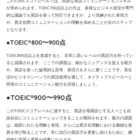
このTOEICスコアレベルでは、高度な英語コミュニケーションスキル
が求められます。TOEIC700点以上の方は、多様なビジネス状況や専門
的な議論でも英語を使って対応できますが、より洗練された表現力
や、異文化間コミュニケーションの理解を深めることが次のステップ
となります。
●TOEIC®800〜900点
TOEIC800点以上を達成すると、非常に高いレベルの英語力を持ってい
ると認識されます。ここでの課題は、細かなニュアンスを捉える能力
や、英語を使った論理的な思考、表現力をさらに磨くことです。実生
活やビジネスシーンでの英語使用を通じて、ネイティブスピーカーと
同等のコミュニケーション能力を目指しましょう。
●TOEIC®900〜990点
このTOEICスコアレベルに達すると、英語を母国語とする人々とも自
由自在にコミュニケーションできることが期待されます。最大の課題
は、細部にわたる理解と表現、さらには異文化理解における微細な差
異を学び取ることです。常に自己の英語力を更新し続けるために、継
続的な学習と実践が必要になります。