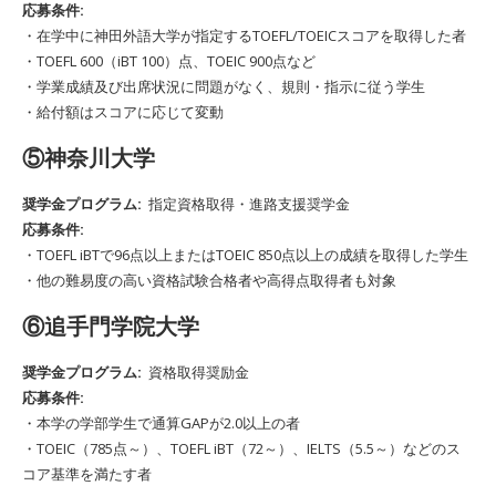
応募条件:
・在学中に神田外語大学が指定するTOEFL/TOEICスコアを取得した者
・TOEFL 600（iBT 100）点、TOEIC 900点など
・学業成績及び出席状況に問題がなく、規則・指示に従う学生
・給付額はスコアに応じて変動
⑤神奈川大学
奨学金プログラム:
指定資格取得・進路支援奨学金
応募条件:
・TOEFL iBTで96点以上またはTOEIC 850点以上の成績を取得した学生
・他の難易度の高い資格試験合格者や高得点取得者も対象
⑥追手門学院大学
奨学金プログラム:
資格取得奨励金
応募条件:
・本学の学部学生で通算GAPが2.0以上の者
・TOEIC（785点～）、TOEFL iBT（72～）、IELTS（5.5～）などのス
コア基準を満たす者