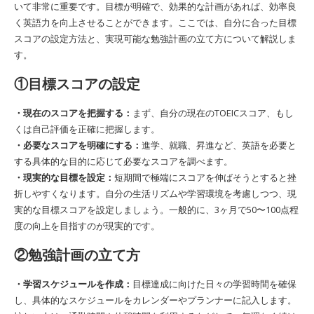
いて非常に重要です。目標が明確で、効果的な計画があれば、効率良
く英語力を向上させることができます。ここでは、自分に合った目標
スコアの設定方法と、実現可能な勉強計画の立て方について解説しま
す。
①目標スコアの設定
・現在のスコアを把握する：
まず、自分の現在のTOEICスコア、もし
くは自己評価を正確に把握します。
・必要なスコアを明確にする：
進学、就職、昇進など、英語を必要と
する具体的な目的に応じて必要なスコアを調べます。
・現実的な目標を設定：
短期間で極端にスコアを伸ばそうとすると挫
折しやすくなります。自分の生活リズムや学習環境を考慮しつつ、現
実的な目標スコアを設定しましょう。一般的に、3ヶ月で50〜100点程
度の向上を目指すのが現実的です。
②勉強計画の立て方
・学習スケジュールを作成：
目標達成に向けた日々の学習時間を確保
し、具体的なスケジュールをカレンダーやプランナーに記入します。