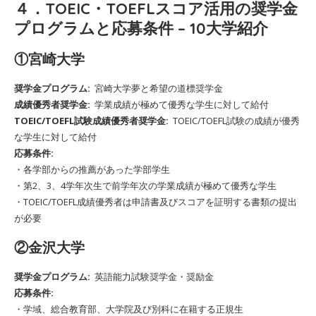
４．TOEIC・TOEFLスコア活用の奨学金
プログラムと応募条件 – 10大学紹介
①宮崎大学
奨学金プログラム:
宮崎大学夢と希望の道標奨学金
成績優秀者奨学金:
学業成績が極めて優秀な学生に対して給付
TOEIC/TOEFL試験成績優秀者奨学金:
TOEIC/TOEFL試験の成績が優秀
な学生に対して給付
応募条件:
・各学部からの推薦があった学部学生
・第2、3、4学年次生で前学年次の学業成績が極めて優秀な学生
・TOEIC/TOEFL成績優秀者は申請書及びスコアを証明する書類の提出
が必要
②金沢大学
奨学金プログラム:
英語能力試験奨学金・奨励金
応募条件:
・学域、総合教育部、大学院及び別科に在籍する正規生