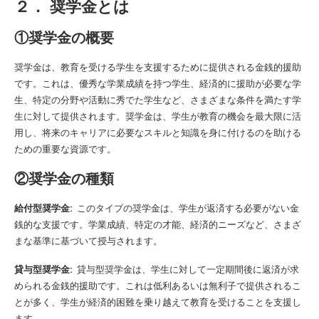
２． 奨学金とは
①奨学金の概要
奨学金は、教育を受ける学生を支援するために提供される金銭的援助
です。これは、優秀な学業成績を持つ学生、経済的に援助が必要な学
生、特定の分野や活動に秀でた学生など、さまざまな条件を満たす学
生に対して提供されます。奨学金は、学生が教育の機会を最大限に活
用し、将来のキャリアに必要なスキルと知識を身に付けるのを助ける
ための重要な資源です。
②奨学金の種類
給付型奨学金:
このタイプの奨学金は、学生が返済する必要がない金
銭的な支援です。学業成績、特定の才能、経済的ニーズなど、さまざ
まな基準に基づいて授与されます。
貸与型奨学金:
貸与型奨学金は、学生に対して一定期間後に返済が求
められる金銭的援助です。これは低利あるいは無利子で提供されるこ
とが多く、学生が経済的困難を乗り越えて教育を受けることを支援し
ます。