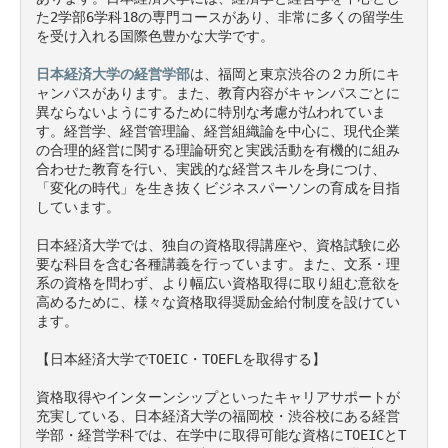
た2学部6学科18の専門コースがあり、非常に多くの留学生
を受け入れる国際色豊かな大学です。

日本経済大学の経営学部
は、福岡と東京渋谷の２カ所にキ
ャンパスがあります。また、教育内容がキャンパスごとに
異ならないようにするために特別な考慮が払われていま
す。経営学、経営管理論、経営組織論を中心に、現代企業
の合理的経営に関する理論研究と実践活動を有機的に組み
合わせた教育を行い、実践的な経営スキルを身につけ、
「変化の時代」を生き抜くビジネスパーソンの育成を目指
しています。

日本経済大学では、独自の資格取得講座や、資格試験に必
要な科目を含む各種講義を行っています。また、文系・理
系の資格を問わず、より幅広い資格取得に取り組む意欲を
高めるために、様々な資格取得奨励金給付制度を設けてい
ます。

【日本経済大学でTOEIC・TOEFLを取得する】

資格取得やインターンシップといったキャリアサポートが
充実している、日本経済大学の福岡校・渋谷校にある経営
学部・経営学科では、在学中に取得可能な資格にTOEICとT