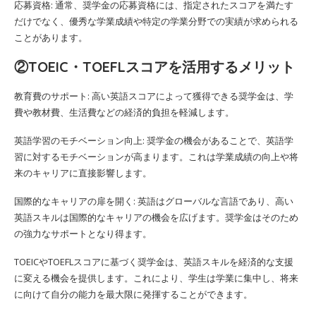
応募資格: 通常、奨学金の応募資格には、指定されたスコアを満たす
だけでなく、優秀な学業成績や特定の学業分野での実績が求められる
ことがあります。
②TOEIC・TOEFLスコアを活用するメリット
教育費のサポート: 高い英語スコアによって獲得できる奨学金は、学
費や教材費、生活費などの経済的負担を軽減します。
英語学習のモチベーション向上: 奨学金の機会があることで、英語学
習に対するモチベーションが高まります。これは学業成績の向上や将
来のキャリアに直接影響します。
国際的なキャリアの扉を開く: 英語はグローバルな言語であり、高い
英語スキルは国際的なキャリアの機会を広げます。奨学金はそのため
の強力なサポートとなり得ます。
TOEICやTOEFLスコアに基づく奨学金は、英語スキルを経済的な支援
に変える機会を提供します。これにより、学生は学業に集中し、将来
に向けて自分の能力を最大限に発揮することができます。