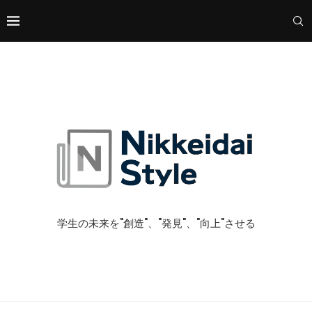
学生の未来を"創造"、"発見"、"向上"させる