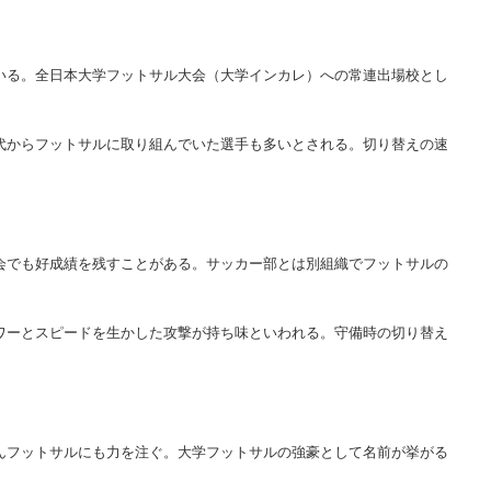
ている。全日本大学フットサル大会（大学インカレ）への常連出場校とし
時代からフットサルに取り組んでいた選手も多いとされる。切り替えの速
大会でも好成績を残すことがある。サッカー部とは別組織でフットサルの
パワーとスピードを生かした攻撃が持ち味といわれる。守備時の切り替え
ろんフットサルにも力を注ぐ。大学フットサルの強豪として名前が挙がる