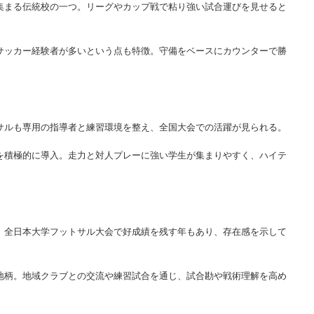
く集まる伝統校の一つ。リーグやカップ戦で粘り強い試合運びを見せると
、サッカー経験者が多いという点も特徴。守備をベースにカウンターで勝
トサルも専用の指導者と練習環境を整え、全国大会での活躍が見られる。
析を積極的に導入。走力と対人プレーに強い学生が集まりやすく、ハイテ
い。全日本大学フットサル大会で好成績を残す年もあり、存在感を示して
土地柄。地域クラブとの交流や練習試合を通じ、試合勘や戦術理解を高め