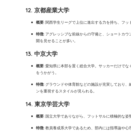
12. 京都産業大学
概要
: 関西学生リーグで上位に進出する力を持ち、フ
特徴
: アグレッシブな前線からの守備と、ショートカ
開を見せることが多い。
13. 中京大学
概要
: 愛知県に本部を置く総合大学。サッカーだけで
をうかがう。
特徴
: グラウンドや体育館などの施設が充実しており
ンを重視するスタイルが見られる。
14. 東京学芸大学
概要
: 国立大学でありながら、フットサルに積極的な
特徴
: 教員養成系大学であるため、部内には指導論や