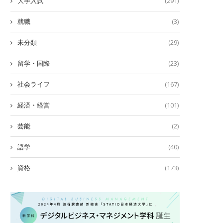
大学入試
(291)
就職
(3)
未分類
(29)
留学・国際
(23)
社会ライフ
(167)
経済・経営
(101)
芸能
(2)
語学
(40)
資格
(173)