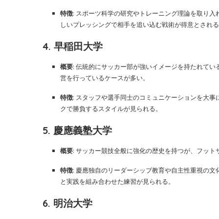
特徴
: スポーツ科学の研究やトレーニング理論を取り
しいプレッシングで相手を追い込む戦術が得意とされる
4. 早稲田大学
概要
: 伝統的にサッカー部が強いイメージを持たれて
営を行っているケースが多い。
特徴
: スタッフや選手同士のコミュニケーションを大
クで勝負するスタイルが見られる。
5. 慶應義塾大学
概要
: サッカー競技全般に強化の歴史を持つが、フッ
特徴
: 慶應独自のリーダーシップ教育や自主性重視の
と実践を組み合わせた練習が見られる。
6. 明治大学