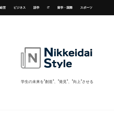
経営
ビジネス
語学
IT
留学・国際
スポーツ
学生の未来を"創造"、"発見"、"向上"させる