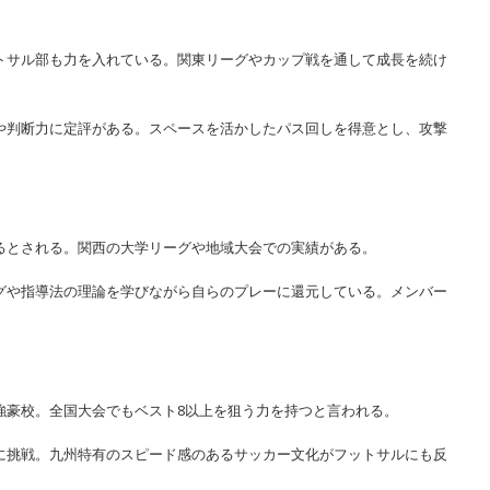
ットサル部も力を入れている。関東リーグやカップ戦を通して成長を続け
術や判断力に定評がある。スペースを活かしたパス回しを得意とし、攻撃
いるとされる。関西の大学リーグや地域大会での実績がある。
ングや指導法の理論を学びながら自らのプレーに還元している。メンバー
る強豪校。全国大会でもベスト8以上を狙う力を持つと言われる。
会に挑戦。九州特有のスピード感のあるサッカー文化がフットサルにも反