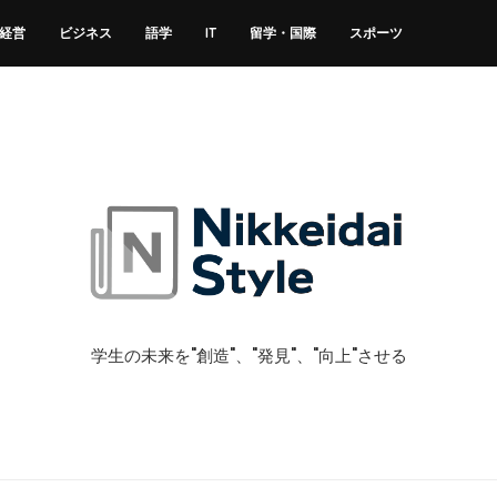
経営
ビジネス
語学
IT
留学・国際
スポーツ
学生の未来を"創造"、"発見"、"向上"させる