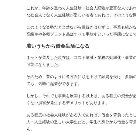
これが、年齢を重ねて人生経験・社会人経験が豊富な人であ
な社会人でなく人生経験が乏しい若者であれば、そのような
このような姿勢だと当然ながら長続きはせずに、事業も続か
高級車や各種ブランド品はすべて手放すといった事態になる
若いうちから借金生活になる
ネットが普及した現在は、コスト削減・業務の効率化・事業
可能になりました。
そのため、昔のように各方面に頭を下げて融資を受け、多額
ても、気軽に起業ができます。
しかし、それでも事業を展開する以上は、ある程度の資金が
くない損害が発生するデメリットがあります。
ある程度の社会人経験がある人であれば、借金を背負ったと
人・人生経験の乏しい大学生だと、学生の身分から借金を背
ん。