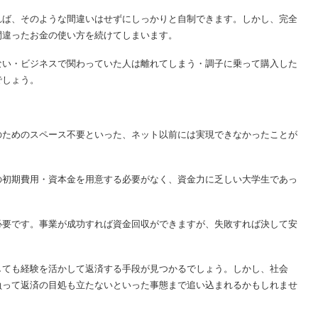
れば、そのような間違いはせずにしっかりと自制できます。しかし、完全
間違ったお金の使い方を続けてしまいます。
ない・ビジネスで関わっていた人は離れてしまう・調子に乗って購入した
でしょう。
のためのスペース不要といった、ネット以前には実現できなかったことが
の初期費用・資本金を用意する必要がなく、資金力に乏しい大学生であっ
必要です。事業が成功すれば資金回収ができますが、失敗すれば決して安
しても経験を活かして返済する手段が見つかるでしょう。しかし、社会
負って返済の目処も立たないといった事態まで追い込まれるかもしれませ