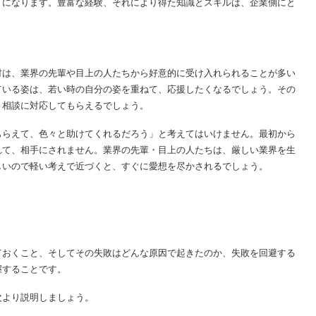
トになります。豊富な経験、それにより得た知識とスキルは、企業側にと
材は、業界の先輩や目上の人たちから好意的に受け入れられることが多い
ている姿は、若い時の自分の姿を重ねて、応援したくなるでしょう。その
・相談に対応してもらえるでしょう。
もらえて、色々と助けてくれるだろう」と考えてはいけません。最初から
れて、相手にされません。業界の先輩・目上の人たちは、厳しい業界を生
しいので軽い考えで近づくと、すぐに愛想を尽かされるでしょう。
ておくこと、そしてその失敗はどんな原因で起きたのか、失敗を回避する
握することです。
次より説明しましょう。