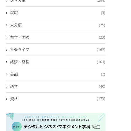
大学入試
(291)
就職
(3)
未分類
(29)
留学・国際
(23)
社会ライフ
(167)
経済・経営
(101)
芸能
(2)
語学
(40)
資格
(173)