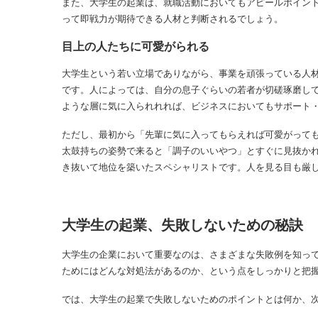
また、大学生の起業は、就職活動においてもアピールポイン
って即戦力が期待できる人材と判断されるでしょう。
目上の人たちに可愛がられる
大学生という若い立場でありながら、事業を頑張っている人
です。人によっては、自分の息子ぐらいの若者が切磋琢磨し
ような層に気に入られれれば、ビジネスにおいてもサポート
ただし、最初から「先輩に気に入ってもらえれば可愛がって
太鼓持ちの姿勢で来ると「調子のいいやつ」とすぐに見抜か
き抜いて地位を築いたスペシャリストです。人を見る目も厳
大学生の起業、失敗しないための秘訣
大学生の企業において重要なのは、さまざまな失敗例を知っ
ためにはどんな対処法があるのか、という点をしっかりと把
では、大学生の起業で失敗しないためのポイントとは何か、