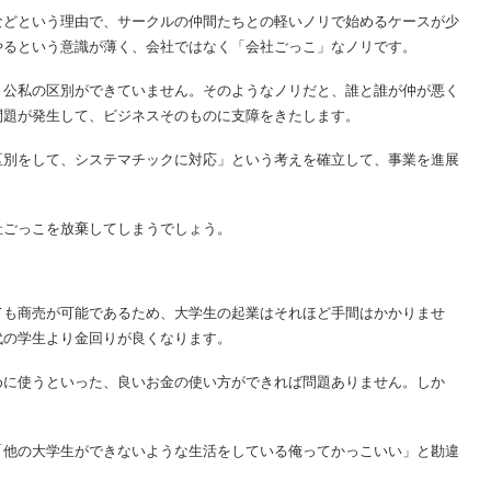
などという理由で、サークルの仲間たちとの軽いノリで始めるケースが少
やるという意識が薄く、会社ではなく「会社ごっこ」なノリです。
、公私の区別ができていません。そのようなノリだと、誰と誰が仲が悪く
問題が発生して、ビジネスそのものに支障をきたします。
区別をして、システマチックに対応」という考えを確立して、事業を進展
社ごっこを放棄してしまうでしょう。
ても商売が可能であるため、大学生の起業はそれほど手間はかかりませ
代の学生より金回りが良くなります。
めに使うといった、良いお金の使い方ができれば問題ありません。しか
「他の大学生ができないような生活をしている俺ってかっこいい」と勘違