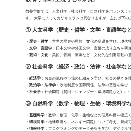
教養学部では、人文科学・社会科学・自然科学をバランスよ
す。 大学によってカリキュラムは異なりますが、主に以下の
① 人文科学（歴史・哲学・文学・言語学な
・
歴史・哲学
：世界の歴史や思想、文化の変遷を学び、現代
・
文学・言語学
：日本文学や外国文学、言葉の成り立ちを研
・
芸術・文化
：美術、音楽、演劇など、文化的な創造活動の
② 社会科学（経済・政治・法律・社会学な
・
経済学
：お金の流れや市場の仕組みを学び、社会の動きを
・
政治学・法律学
：政治制度や国際関係、法律の基礎を学び
・
社会学
：社会問題（貧困・ジェンダー・環境問題など）に
③ 自然科学（数学・物理・生物・環境科学
・
基礎科学
：数学・物理・化学・生物などの理系科目を幅広
・
環境科学
：地球環境やエネルギー問題について考え、持続
・
情報科学
：プログラミングやデータ分析を学び、デジタル