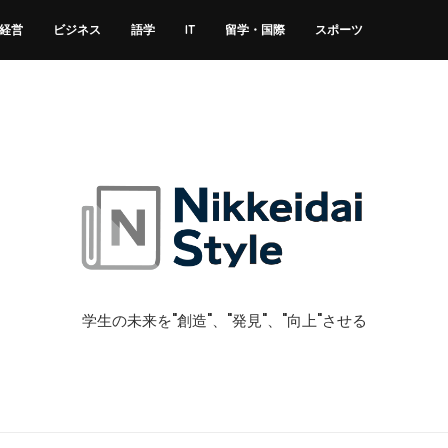
経営
ビジネス
語学
IT
留学・国際
スポーツ
学生の未来を"創造"、"発見"、"向上"させる