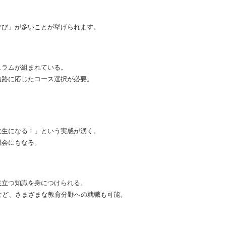
学び」が多いことが挙げられます。
ュラムが組まれている。
進路に応じたコース選択が必要。
先生になる！」という実感が湧く。
機会にもなる。
役立つ知識を身につけられる。
など、さまざまな教育分野への就職も可能。