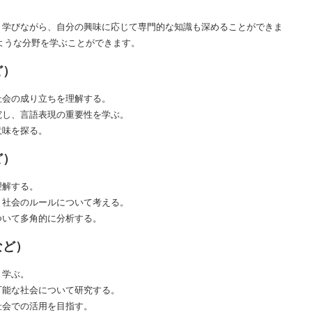
く学びながら、自分の興味に応じて専門的な知識も深めることができま
ような分野を学ぶことができます。
ど）
社会の成り立ちを理解する。
究し、言語表現の重要性を学ぶ。
意味を探る。
ど）
理解する。
、社会のルールについて考える。
ついて多角的に分析する。
など）
く学ぶ。
可能な社会について研究する。
社会での活用を目指す。