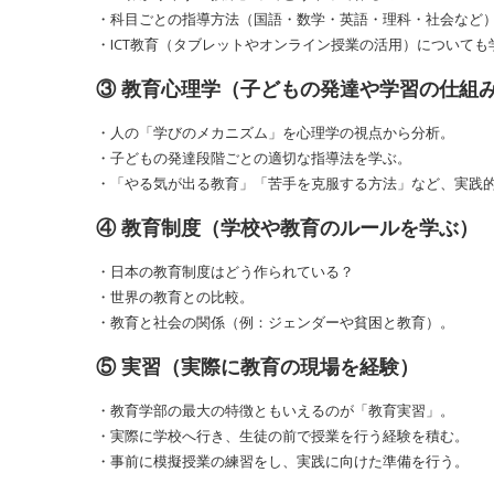
・科目ごとの指導方法（国語・数学・英語・理科・社会など
・ICT教育（タブレットやオンライン授業の活用）についても
③ 教育心理学（子どもの発達や学習の仕組
・人の「学びのメカニズム」を心理学の視点から分析。
・子どもの発達段階ごとの適切な指導法を学ぶ。
・「やる気が出る教育」「苦手を克服する方法」など、実践
④ 教育制度（学校や教育のルールを学ぶ）
・日本の教育制度はどう作られている？
・世界の教育との比較。
・教育と社会の関係（例：ジェンダーや貧困と教育）。
⑤ 実習（実際に教育の現場を経験）
・教育学部の最大の特徴ともいえるのが「教育実習」。
・実際に学校へ行き、生徒の前で授業を行う経験を積む。
・事前に模擬授業の練習をし、実践に向けた準備を行う。