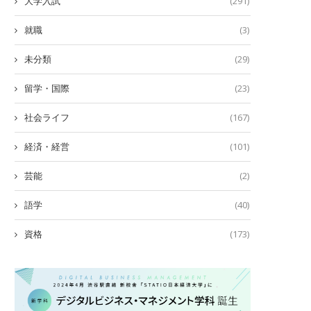
大学入試
(291)
就職
(3)
未分類
(29)
留学・国際
(23)
社会ライフ
(167)
経済・経営
(101)
芸能
(2)
語学
(40)
資格
(173)