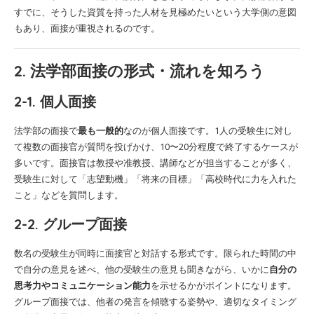
すでに、そうした資質を持った人材を見極めたいという大学側の意図
もあり、面接が重視されるのです。
2. 法学部面接の形式・流れを知ろう
2-1. 個人面接
法学部の面接で
最も一般的
なのが個人面接です。1人の受験生に対し
て複数の面接官が質問を投げかけ、10〜20分程度で終了するケースが
多いです。面接官は教授や准教授、講師などが担当することが多く、
受験生に対して「志望動機」「将来の目標」「高校時代に力を入れた
こと」などを質問します。
2-2. グループ面接
数名の受験生が同時に面接官と対話する形式です。限られた時間の中
で自分の意見を述べ、他の受験生の意見も聞きながら、いかに
自分の
思考力やコミュニケーション能力
を示せるかがポイントになります。
グループ面接では、他者の発言を傾聴する姿勢や、適切なタイミング