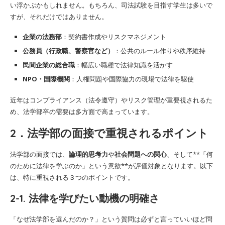
い浮かぶかもしれません。もちろん、司法試験を目指す学生は多いで
すが、それだけではありません。
企業の法務部
：契約書作成やリスクマネジメント
公務員（行政職、警察官など）
：公共のルール作りや秩序維持
民間企業の総合職
：幅広い職種で法律知識を活かす
NPO・国際機関
：人権問題や国際協力の現場で法律を駆使
近年はコンプライアンス（法令遵守）やリスク管理が重要視されるた
め、法学部卒の需要は多方面で高まっています。
2．法学部の面接で重視されるポイント
法学部の面接では、
論理的思考力
や
社会問題への関心
、そして**「何
のために法律を学ぶのか」という意欲**が評価対象となります。以下
は、特に重視される３つのポイントです。
2-1. 法律を学びたい動機の明確さ
「なぜ法学部を選んだのか？」という質問は必ずと言っていいほど問