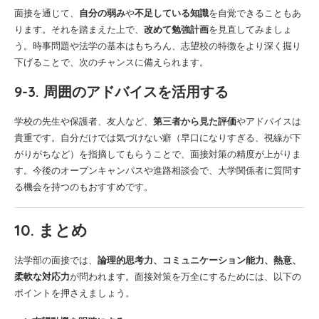
面接を通じて、
自分の弱み
や
不足している知識
を自覚できることもあ
ります。それを踏まえた上で、
改めて勉強計画
を見直してみましょ
う。時事問題や法学の基本はもちろん、志望校の特徴をより深く掘り
下げることで、次のチャンスに備えられます。
9-3. 周囲のアドバイスを活用する
学校の先生や保護者、友人など、
第三者から見た評価
やアドバイスは
貴重です。自分だけでは気づけない癖（早口になりすぎる、視線が下
がりがちなど）を指摘してもらうことで、面接対策の精度が上がりま
す。今後のオープンキャンパスや進路相談会で、大学関係者に質問す
る機会を持つのもおすすめです。
10. まとめ
法学部の面接では、
論理的思考力、コミュニケーション能力、熱意、
柔軟な対応力
が問われます。面接対策を万全にするためには、以下の
ポイントを押さえましょう。