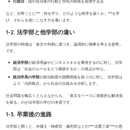
行政法
：国や自治体の行動と市民の関係を規律する法
など、分野ごとに**「何を守り、どのような秩序を築くか」**を学
び、それらを使いこなす力を養います。
1-2. 法学部と他学部の違い
法学部の特徴は「条文や判例に基づき、論理的に物事を考える姿勢」
です。
経済学部
が経済理論やビジネススキルを重視するのに対し、法学
部は「社会のルールをどう構築するか」の視点が中心。
政治学系の学部
が政治制度や国際関係を扱うのに対し、法学部は
より「法的観点」から社会の仕組みを分析します。
社会問題を幅広くとらえながらも、「条文をベースに規範的な解決策
を探る」のが法学部の学びの本質です。
1-3. 卒業後の進路
法学部と聞くと、弁護士・検察官・裁判官などの**“法曹三者”**が思