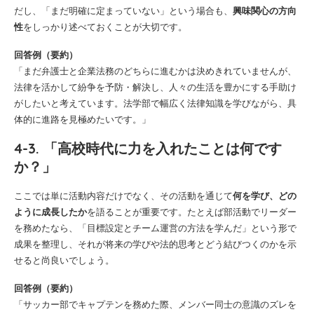
だし、「まだ明確に定まっていない」という場合も、
興味関心の方向
性
をしっかり述べておくことが大切です。
回答例（要約）
「まだ弁護士と企業法務のどちらに進むかは決めきれていませんが、
法律を活かして紛争を予防・解決し、人々の生活を豊かにする手助け
がしたいと考えています。法学部で幅広く法律知識を学びながら、具
体的に進路を見極めたいです。」
4-3. 「高校時代に力を入れたことは何です
か？」
ここでは単に活動内容だけでなく、その活動を通じて
何を学び、どの
ように成長したか
を語ることが重要です。たとえば部活動でリーダー
を務めたなら、「目標設定とチーム運営の方法を学んだ」という形で
成果を整理し、それが将来の学びや法的思考とどう結びつくのかを示
せると尚良いでしょう。
回答例（要約）
「サッカー部でキャプテンを務めた際、メンバー同士の意識のズレを