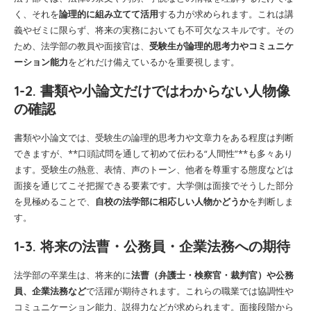
く、それを
論理的に組み立てて活用
する力が求められます。これは講
義やゼミに限らず、将来の実務においても不可欠なスキルです。その
ため、法学部の教員や面接官は、
受験生が論理的思考力やコミュニケ
ーション能力
をどれだけ備えているかを重要視します。
1-2. 書類や小論文だけではわからない人物像
の確認
書類や小論文では、受験生の論理的思考力や文章力をある程度は判断
できますが、**口頭試問を通して初めて伝わる“人間性”**も多々あり
ます。受験生の熱意、表情、声のトーン、他者を尊重する態度などは
面接を通じてこそ把握できる要素です。大学側は面接でそうした部分
を見極めることで、
自校の法学部に相応しい人物かどうか
を判断しま
す。
1-3. 将来の法曹・公務員・企業法務への期待
法学部の卒業生は、将来的に
法曹（弁護士・検察官・裁判官）や公務
員、企業法務など
で活躍が期待されます。これらの職業では協調性や
コミュニケーション能力、説得力などが求められます。面接段階から