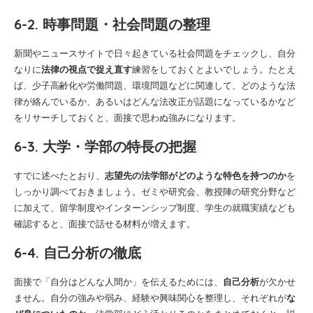
6-2. 時事問題・社会問題の整理
新聞やニュースサイトで日々起きている社会問題をチェックし、自分
なりに
法律の視点で捉え直す
練習をしておくとよいでしょう。たとえ
ば、少子高齢化や労働問題、環境問題などに関連して、どのような法
律が絡んでいるか、あるいはどんな法改正が話題になっているかなど
をリサーチしておくと、面接で思わぬ強みになります。
6-3. 大学・学部の特長の把握
すでに述べたとおり、
志望先の法学部がどのような特色を持つのか
を
しっかり調べておきましょう。ゼミや研究会、教授陣の研究分野など
に加えて、留学制度やインターンシップ制度、学生の就職実績なども
確認すると、面接で話せる材料が増えます。
6-4. 自己分析の徹底
面接で「自分はどんな人間か」を伝えるためには、
自己分析
が欠かせ
ません。自分の強みや弱み、経験や興味関心を整理し、それぞれが
な