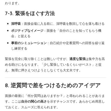
わります。
7-3. 緊張をほぐす方法
深呼吸
：面接会場に入る前に、深呼吸を数回して心を落ち着ける
ポジティブなイメージ
：面接を「自分のことを知ってもらう機
会」と捉える
事前のシミュレーション
：自己紹介や定番質問への回答を繰り返
し練習する
緊張を完全に取り除くことは難しいですが、
適度な緊張
は集中力を高
める助けにもなります。「少し緊張しているくらいがベスト」と捉
え、無理に押さえつけようとしなくても大丈夫です。
8. 逆質問で差をつけるためのアイデア
面接の最後に「何か質問はありますか？」と尋ねられることがありま
す。ここは
自分の関心の高さ
を示すチャンスです。あらかじめ用意し
ておくと、スムーズに答えられます。