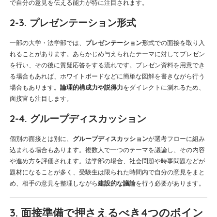
で自分の意見を伝える能力が特に注目されます。
2-3. プレゼンテーション形式
一部の大学・法学部では、
プレゼンテーション
形式での面接を取り入
れることがあります。あらかじめ与えられたテーマに対してプレゼン
を行い、その後に質疑応答をする流れです。プレゼン資料を用意でき
る場合もあれば、ホワイトボードなどに簡単な図解を書きながら行う
場合もあります。
論理的構成力や説得力
をダイレクトに測れるため、
面接官も注目します。
2-4. グループディスカッション
個別の面接とは別に、
グループディスカッション
が選考フローに組み
込まれる場合もあります。複数人で一つのテーマを議論し、その内容
や進め方を評価されます。法学部の場合、社会問題や時事問題などが
題材になることが多く、受験生は限られた時間内で自分の意見をまと
め、相手の意見を整理しながら
建設的な議論
を行う必要があります。
3. 面接準備で押さえるべき4つのポイン