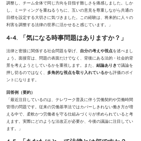
調整し、チーム全体で同じ方向を目指す難しさを痛感しました。しか
し、ミーティングを重ねるうちに、互いの意見を尊重しながら共通の
目標を設定する大切さに気づきました。この経験は、将来的に人々の
利害を調整する法律の世界に活かせると感じています。」
4-4. 「気になる時事問題はありますか？」
法律と密接に関係する社会問題を挙げ、
自分の考えや視点
を述べまし
ょう。面接官は、問題の表面だけでなく、背後にある法的・社会的背
景を考えようとしているかを重視します。また、
結論ありき
で議論を
押し切るのではなく、
多角的な視点を取り入れているか
も評価のポイ
ントになります。
回答例（要約）
「最近注目しているのは、テレワーク普及に伴う労働契約や労働時間
管理の問題です。従来の労働基準法ではカバーしきれない働き方が増
える中で、柔軟かつ労働者を守る仕組みづくりが求められていると考
えます。実際にどのような法改正が必要か、今後の議論に注目してい
ます。」