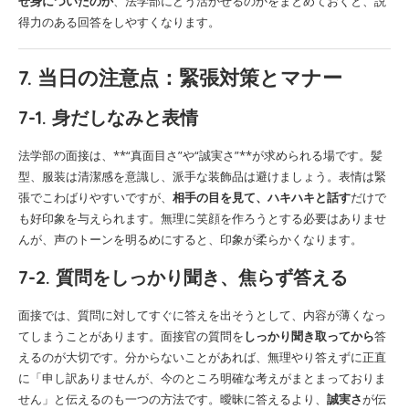
ぜ身についたのか
、法学部にどう活かせるのかをまとめておくと、説
得力のある回答をしやすくなります。
7. 当日の注意点：緊張対策とマナー
7-1. 身だしなみと表情
法学部の面接は、**“真面目さ”や“誠実さ”**が求められる場です。髪
型、服装は清潔感を意識し、派手な装飾品は避けましょう。表情は緊
張でこわばりやすいですが、
相手の目を見て、ハキハキと話す
だけで
も好印象を与えられます。無理に笑顔を作ろうとする必要はありませ
んが、声のトーンを明るめにすると、印象が柔らかくなります。
7-2. 質問をしっかり聞き、焦らず答える
面接では、質問に対してすぐに答えを出そうとして、内容が薄くなっ
てしまうことがあります。面接官の質問を
しっかり聞き取ってから
答
えるのが大切です。分からないことがあれば、無理やり答えずに正直
に「申し訳ありませんが、今のところ明確な考えがまとまっておりま
せん」と伝えるのも一つの方法です。曖昧に答えるより、
誠実さ
が伝