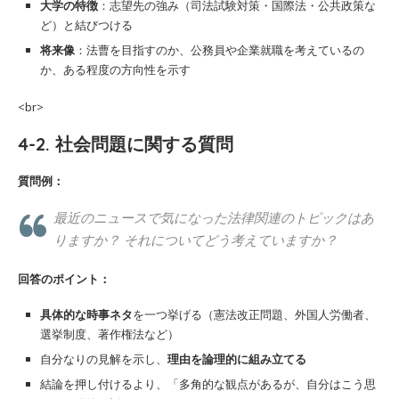
大学の特徴
：志望先の強み（司法試験対策・国際法・公共政策な
ど）と結びつける
将来像
：法曹を目指すのか、公務員や企業就職を考えているの
か、ある程度の方向性を示す
<br>
4-2. 社会問題に関する質問
質問例：
最近のニュースで気になった法律関連のトピックはあ
りますか？ それについてどう考えていますか？
回答のポイント：
具体的な時事ネタ
を一つ挙げる（憲法改正問題、外国人労働者、
選挙制度、著作権法など）
自分なりの見解を示し、
理由を論理的に組み立てる
結論を押し付けるより、「多角的な観点があるが、自分はこう思