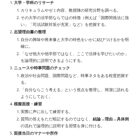
大学・学科のリサーチ
カリキュラムやゼミ内容、教授陣の研究分野を調べる。
その大学の法学部ならではの特徴（例えば「国際関係法に強
い」「司法試験対策が充実」など）を把握する。
志望理由書の整理
自分の興味や将来像と大学の特色をいかに結びつけるかを明
確に。
「なぜ他大や他学部ではなく、ここで法律を学びたいのか」
を論理的に説明できるようにする。
ニュースや時事問題のチェック
政治や社会問題、国際問題など、時事ネタをある程度把握す
る。
「自分ならこう考える」という視点を整理し、簡潔に語れる
ようにしておく。
模擬面接・練習
実際に声に出して練習する。
質問の答えをただ暗記するのではなく、
結論→理由→具体例
の流れで論理的に説明する習慣を身に付ける。
面接当日のマナーや所作