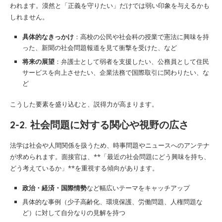
われます。漠然と「正義を守りたい」だけでは弱い印象を与えるかも
しれません。
具体的なきっかけ
：高校の公民や社会科の授業で憲法に興味を持
った、新聞の社会問題報道を見て衝撃を受けた、など
将来の展望
：弁護士として弱者を支援したい、公務員として住民
サービスを向上させたい、企業法務で国際取引に関わりたい、な
ど
こうした要素を盛り込むと、説得力が高まります。
2-2. 社会問題に対する関心や視野の広さ
法学は社会や人間関係を扱うため、時事問題やニュースへのアンテナ
が求められます。面接官は、**「最近の社会問題にどう興味を持ち、
どう考えているか」**を重視する傾向があります。
政治・経済・国際情勢
など幅広いテーマをキャッチアップ
具体的な事例（少子高齢化、環境保護、労働問題、人権問題な
ど）に対して自分なりの見解を持つ