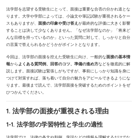
法学部を志望する受験生にとって、面接は重要な合否の分かれ道とな
ります。大学や学部によっては、小論文や筆記試験が重視されるケー
スもありますが、
面接の印象や受け答え
が最終的な評価に大きく影響
することは決して少なくありません。「なぜ法学部なのか」「将来ど
んな目標を持っているのか」といった質問に対して、しっかりと自分
の言葉で答えられるかどうかがポイントとなります。
今回は、法学部の面接を控えた受験生に向け、一般的な
面接の基本情
報
から
よくある質問例、回答のコツ、準備の進め方
などを徹底的に解
説します。面接試験は緊張しがちですが、事前にしっかり知識を身に
つけて対策すれば、落ち着いて自分の魅力をアピールできるようにな
ります。最後まで読んで、法学部面接を突破するためのポイントをぜ
ひつかんでください。
1. 法学部の面接が重視される理由
1-1. 法学部の学習特性と学生の適性
法学部では、法律の条文や判例、学説などの情報を理解するだけでな