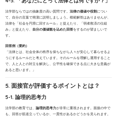
4-5. 「あなたにとって法律とは何ですか？」
法学部ならではの抽象度の高い質問です。
法律の価値や役割
につい
て、自分の言葉で簡潔に説明しましょう。模範解答はありませんが、
法律を「社会を円滑に回すルール」と捉えたり、「弱者救済の仕組
み」と捉えたり、
自分の価値観を込めた回答
をするのが望ましいで
す。
回答例（要約）
「法律とは、社会全体の秩序を保ちながら人々が安心して暮らせるよ
うにするルールだと考えています。そのルールを理解し運用すること
で、人と人との対立を解決し、公平性を確保できる点に大きな意義が
あると思います。」
5. 面接官が評価するポイントとは？
5-1. 論理的思考力
法学部の教育では、
論理的思考力
が非常に重視されます。面接の中で
も、回答が筋道立っているか、一貫性があるかどうかを見られます。