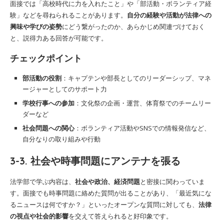
面接では「高校時代に力を入れたこと」や「部活動・ボランティア経
験」などを尋ねられることがあります。
自分の経験や活動が法律への
興味や学びの姿勢
にどう繋がったのか、あらかじめ関連づけておく
と、説得力ある回答が可能です。
チェックポイント
部活動の役割
：キャプテンや部長としてのリーダーシップ、マネ
ージャーとしてのサポート力
学校行事への参加
：文化祭の企画・運営、体育祭でのチームリー
ダーなど
社会問題への関心
：ボランティア活動やSNSでの情報発信など、
自分なりの取り組みや行動
3-3. 社会や時事問題にアンテナを張る
法学部で学ぶ内容は、
社会や政治、経済問題
と密接に関わっていま
す。面接でも時事問題に絡めた質問が出ることがあり、「最近気にな
るニュースは何ですか？」といったオープンな質問に対しても、
法律
の視点や社会的影響
を交えて答えられると好印象です。