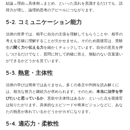
結論→理由→具体例→まとめ、といった流れを意識するだけでも、説
得力が増し、論理的思考のアピールにつながります。
5-2. コミュニケーション能力
法律の世界では、相手に自分の主張を理解してもらうことや、相手の
考えを正確に理解することが欠かせません。そのため面接官は、受験
生の
聞く力
や
伝える力
を細かくチェックしています。自分の意見を押
しつけるだけでなく、質問に対して的確に答え、無駄のない言葉遣い
ができるかどうかを見ています。
5-3. 熱意・主体性
法律の学びは簡単ではありません。多くの条文や判例を読み解くに
は、相当な努力と継続力が求められます。そのため、
本当に法学を学
びたいと思っているか
、意欲や主体性はあるか、といった点を面接官
は知りたがります。具体的なエピソードや将来ビジョンなどに、あな
たの熱意が表れているかどうかがカギになります。
5-4. 適応力・柔軟性