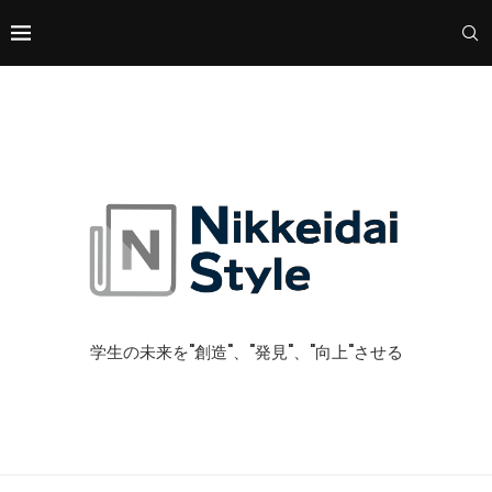
学生の未来を"創造"、"発見"、"向上"させる