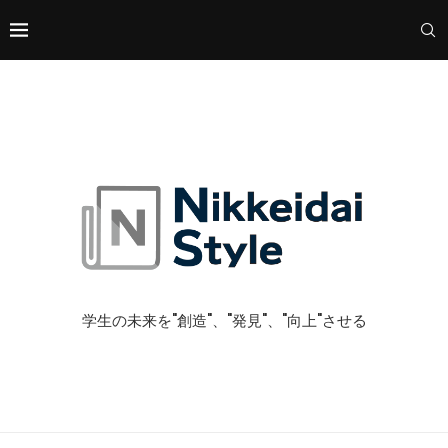
学生の未来を"創造"、"発見"、"向上"させる