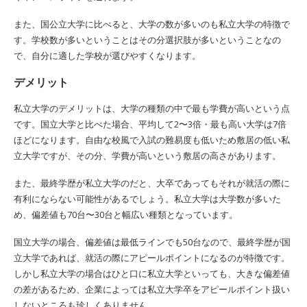
また、国公立大学に比べると、大学の数が多いのも私立大学の特徴で
す。学校数が多いということはその分選択肢が多いということなの
で、自分に適した学校が選びやすくなります。
デメリット
私立大学のデメリットは、大学の種類の中で最も学費が高いという点
です。国立大学と比べた場合、平均して2〜3倍・最も高い大学は7倍
ほどになります。自由な校風で入試の難易度も低いため敷居の低い私
立大学ですが、その分、学費が高いという敷居の高さがあります。
また、最終学歴が私立大学のだと、大卒であってもそれが就活の際に
有利にならない可能性があるでしょう。私立大学は大学数が多いた
め、偏差値も70台〜30台と幅広い種類となっています。
国立大学の場合、偏差値は最低ラインでも50台なので、最終学歴が国
立大学であれば、就活の際にアピールポイントになるのが特徴です。
しかし私立大学の場合はひと口に私立大学といっても、大きな偏差値
の差があるため、企業によっては私立大学卒をアピールポイント扱い
しないところも珍しくありません。