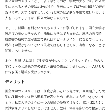
国立大学のメリットとしてよく挙がるのが、学費の安さです。私立大
学に比べるとその差は約2分の1で、学校によっては7分の1ほどの差が
あります。大学に進学したいけれど家の経済的な事情で難しいという
人もいるでしょうが、国立大学なら安心です。
そして、就職に有利という点もメリットに挙げられます。国立大学は
難易度の高い大学なので、簡単に入学はできません。就活の面接時、
履歴書の最終学歴が国立であればアピールポイントになるでしょう。
現在は学歴がすべてという風潮ではありませんが、有利になることは
間違いありません。
また、教員1人に対して生徒数が少ないこともメリットです。他の大
学に比べると講義の際の教員・生徒の割合が小さいため、一人ひとり
に行き届く講義が受けられます。
デメリット
国立大学のデメリットは、何度が高いという点です。今回紹介した大
学の種類の中では最も難易度が高いため、簡単には入学できないでし
ょう。私立大学のように一つの試験の受験ではなく、1次・2次と2つ
の試験をクリアしないといけません。教科・科目も広いので幅広い試