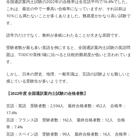
全国通訳案内士試験の2022年の合格率は全言語平均で16.4%でした。
これは、最近の中で一番高い合格率になっていますが、それ以前は
10％にも満たないことが多くありました。難易度がかなり高い試験で
す。
語学力だけでなく、教科が多岐にわたることが大きな原因です。
受験者数が最も多い英語を例にすると、全国通訳案内士試験の英語問
題は、TOEICや英検1級に比べると比較的難易度が低いと言われていま
す。
しかし、日本の歴史、地理、一般常識は、言語の試験よりも難しいと
感じている受験生が多いようです。
【2022年度 全国通訳案内士試験の合格者数】
言語：英語 受験者数：2,594人 最終合格者数：452人 合格率：
17.4%
言語：フランス語 受験者数：162人 最終合格者数：12人 合格
率：7.4%
言語：スペイン語 受験者数：99人 最終合格者数：16人 合格率：