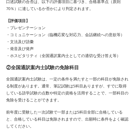
口述試験の合否は、以下の評価項目に基づき、合格基準点（原則
70％）に達しているか否かにより判定されます。
【評価項目】
・プレゼンテーション
・コミュニケーション（臨機応変な対応力、会話継続への意欲等）
・文法及び語彙
・発音及び発声
・ホスピタリティ（全国通訳案内士としての適切な受け答え等）
②全国通訳案内士試験の免除科目
全国通訳案内士試験は、一定の条件を満たすと一部の科目が免除され
る制度があります。通常、筆記試験は5科目ありますが、すでに取得
している語学試験の点数や特定の資格を活用することで、一部科目の
免除を受けることができます。
前年度に受験した一次試験で一部または5科目全部に合格している
と、合格している科目は免除されますので、出願時に条件をよく確認
してください。