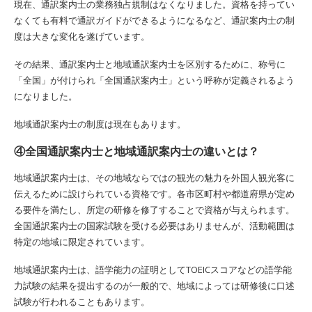
現在、通訳案内士の業務独占規制はなくなりました。資格を持ってい
なくても有料で通訳ガイドができるようになるなど、通訳案内士の制
度は大きな変化を遂げています。
その結果、通訳案内士と地域通訳案内士を区別するために、称号に
「全国」が付けられ「全国通訳案内士」という呼称が定義されるよう
になりました。
地域通訳案内士の制度は現在もあります。
④全国通訳案内士と地域通訳案内士の違いとは？
地域通訳案内士は、その地域ならではの観光の魅力を外国人観光客に
伝えるために設けられている資格です。各市区町村や都道府県が定め
る要件を満たし、所定の研修を修了することで資格が与えられます。
全国通訳案内士の国家試験を受ける必要はありませんが、活動範囲は
特定の地域に限定されています。
地域通訳案内士は、語学能力の証明としてTOEICスコアなどの語学能
力試験の結果を提出するのが一般的で、地域によっては研修後に口述
試験が行われることもあります。