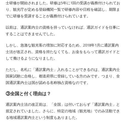
士研修が開始されました。研修は5年に1回の受講が義務付けられてお
り、観光庁が定める登録機関一覧で研修内容や日程を確認し、期限ま
でに研修を受講することが義務付けられています。
以前は、通訳案内士の資格を持っていなければ、通訳ガイドを仕事に
することはできませんでした。
しかし、急激な観光客の増加に対応するため、2018年1月に通訳案内
士法が改正され、資格を持たなくても、お金をもらって通訳ガイドと
して働けるようになりました。
ただし、名札に「通訳案内士」入れることができるのは、通訳案内士
国家試験に合格し、都道府県に登録している方のみです。つまり、全
国通訳案内士は国が認める名称独占資格なのです。
③全国と付く理由は？
通訳案内士法の改正前は、「全国」は付いておらず「通訳案内士」と
規定されていました。さらに、特定の地域（観光地）でのみ活動でき
る地域通訳案内士という制度もありました。