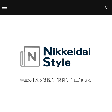
学生の未来を"創造"、"発見"、"向上"させる