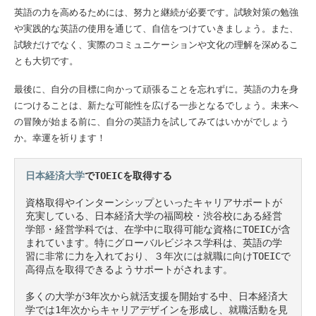
英語の力を高めるためには、努力と継続が必要です。試験対策の勉強
や実践的な英語の使用を通じて、自信をつけていきましょう。また、
試験だけでなく、実際のコミュニケーションや文化の理解を深めるこ
とも大切です。
最後に、自分の目標に向かって頑張ることを忘れずに。英語の力を身
につけることは、新たな可能性を広げる一歩となるでしょう。未来へ
の冒険が始まる前に、自分の英語力を試してみてはいかがでしょう
か。幸運を祈ります！
日本経済大学
でTOEICを取得する
資格取得やインターンシップといったキャリアサポートが
充実している、日本経済大学の福岡校・渋谷校にある経営
学部・経営学科では、在学中に取得可能な資格にTOEICが含
まれています。特にグローバルビジネス学科は、英語の学
習に非常に力を入れており、３年次には就職に向けTOEICで
高得点を取得できるようサポートがされます。

多くの大学が3年次から就活支援を開始する中、日本経済大
学では1年次からキャリアデザインを形成し、就職活動を見