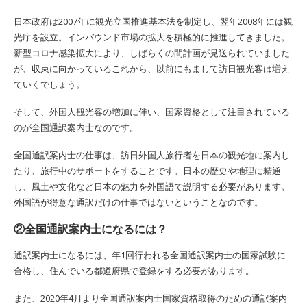
日本政府は2007年に観光立国推進基本法を制定し、翌年2008年には観
光庁を設立。インバウンド市場の拡大を積極的に推進してきました。
新型コロナ感染拡大により、しばらくの間計画が見送られていました
が、収束に向かっているこれから、以前にもまして訪日観光客は増え
ていくでしょう。
そして、外国人観光客の増加に伴い、国家資格として注目されている
のが全国通訳案内士なのです。
全国通訳案内士の仕事は、訪日外国人旅行者を日本の観光地に案内し
たり、旅行中のサポートをすることです。日本の歴史や地理に精通
し、風土や文化など日本の魅力を外国語で説明する必要があります。
外国語が得意な通訳だけの仕事ではないということなのです。
②全国通訳案内士になるには？
通訳案内士になるには、年1回行われる全国通訳案内士の国家試験に
合格し、住んでいる都道府県で登録をする必要があります。
また、2020年4月より全国通訳案内士国家資格取得のための通訳案内