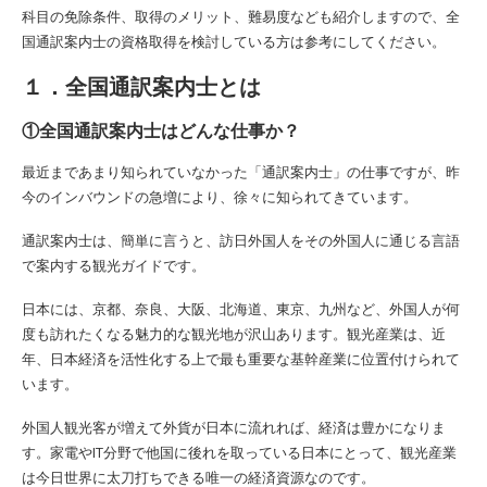
科目の免除条件、取得のメリット、難易度なども紹介しますので、全
国通訳案内士の資格取得を検討している方は参考にしてください。
１．全国通訳案内士とは
①全国通訳案内士はどんな仕事か？
最近まであまり知られていなかった「通訳案内士」の仕事ですが、昨
今のインバウンドの急増により、徐々に知られてきています。
通訳案内士は、簡単に言うと、訪日外国人をその外国人に通じる言語
で案内する観光ガイドです。
日本には、京都、奈良、大阪、北海道、東京、九州など、外国人が何
度も訪れたくなる魅力的な観光地が沢山あります。観光産業は、近
年、日本経済を活性化する上で最も重要な基幹産業に位置付けられて
います。
外国人観光客が増えて外貨が日本に流れれば、経済は豊かになりま
す。家電やIT分野で他国に後れを取っている日本にとって、観光産業
は今日世界に太刀打ちできる唯一の経済資源なのです。