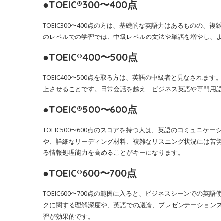
●TOEIC®300〜400点
TOEIC300〜400点の方は、基礎的な英語力はあるものの
のレベルでの学習では、中級レベルの文法や単語を増やし、
●TOEIC®400〜500点
TOEIC400〜500点を取る方は、英語の中級者と見なされ
上させることです。日常会話を越え、ビジネス英語や専門用
●TOEIC®500〜600点
TOEIC500〜600点のスコアを持つ人は、英語のコミュニ
や、詳細なリーディング材料、複雑なリスニング状況には苦
る情報処理能力を高めることがキーになります。
●TOEIC®600〜700点
TOEIC600〜700点の範囲に入ると、ビジネスシーンでの
クに関する理解深度や、英語での議論、プレゼンテーション
習が効果的です。