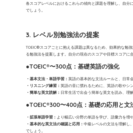
各スコアレベルにおけるこれらの傾向と課題を理解し、自分
でしょう。
3. レベル別勉強法の提案
TOEIC®スコアごとに抱える課題は異なるため、効果的な
る勉強法を提案します。自分の現在のスコアや目標スコアに
●TOEIC®〜300点：基礎英語の強化
・基本文法・単語学習：
英語の基本的な文法ルールと、日常
・リスニング練習：
英語の音に慣れるために、英語の歌やシ
・簡単な英文読解：
日常生活で出会う簡単な英文を読み、理
●TOEIC®300〜400点：基礎の応用と
・拡張単語学習：
より幅広い分野の単語を学び、語彙力を増
・基本的な英文法の確認と応用：
中級レベルの文法を理解し
でしょう。