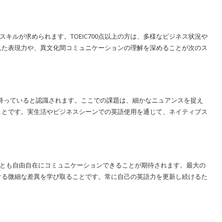
スキルが求められます。TOEIC700点以上の方は、多様なビジネス状況や
れた表現力や、異文化間コミュニケーションの理解を深めることが次のス
力を持っていると認識されます。ここでの課題は、細かなニュアンスを捉え
ことです。実生活やビジネスシーンでの英語使用を通じて、ネイティブス
。
人々とも自由自在にコミュニケーションできることが期待されます。最大の
ける微細な差異を学び取ることです。常に自己の英語力を更新し続けるた