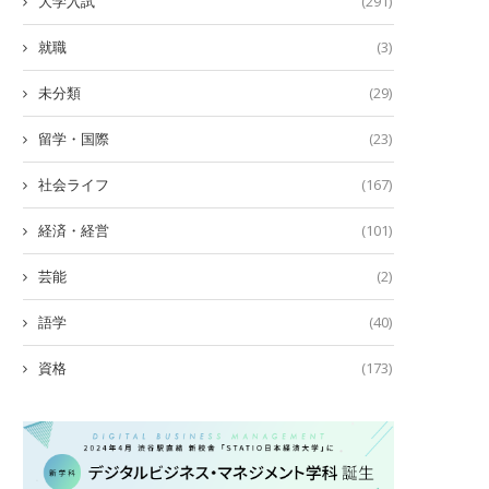
大学入試
(291)
就職
(3)
未分類
(29)
留学・国際
(23)
社会ライフ
(167)
経済・経営
(101)
芸能
(2)
語学
(40)
資格
(173)