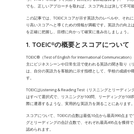
でも、正しいアプローチを取れば、スコア向上は決して不可
この記事では、TOEICスコアが示す英語力のレベルや、それ
り高いスコアへと導くための情報が満載です。英語力の向上
を正確に把握し、目標に向かって確実に進み出しましょう。
1. TOEIC®の概要とスコアについて
TOEIC®（Test of English for International
主にビジネスシーンや日常生活で使われる英語の聞き取り（リ
は、自分の英語力を客観的に示す指標として、学校の成績や
す。
TOEICはListening & Reading Test（リスニン
はすべて選択式で、リスニングが100問、リーディングが10
際に遭遇するような、実用的な英語力を測ることにあります
スコアについて、TOEICの点数は最低10点から最高990点
グとリーディングの合計点数で、それぞれ最高495点を獲得
認められます。