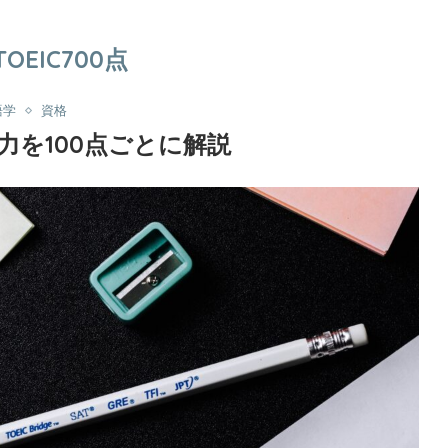
TOEIC700点
語学
資格
実力を100点ごとに解説