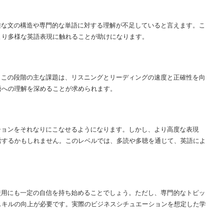
、複雑な文の構造や専門的な単語に対する理解が不足していると言えます。こ
より多様な英語表現に触れることが助けになります。
ます。この段階の主な課題は、リスニングとリーディングの速度と正確性を向
語への理解を深めることが求められます。
ケーションをそれなりにこなせるようになります。しかし、より高度な表現
労するかもしれません。このレベルでは、多読や多聴を通じて、英語によ
英語使用にも一定の自信を持ち始めることでしょう。ただし、専門的なトピッ
スキルの向上が必要です。実際のビジネスシチュエーションを想定した学