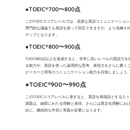
●TOEIC®700〜800点
このTOEICスコアレベルでは、高度な英語コミュニケーション
専門的な議論でも英語を使って対応できますが、より洗練さ
テップとなります。
●TOEIC®800〜900点
TOEIC800点以上を達成すると、非常に高いレベルの英語
る能力や、英語を使った論理的な思考、表現力をさらに磨く
ピーカーと同等のコミュニケーション能力を目指しましょう
●TOEIC®900〜990点
このTOEICスコアレベルに達すると、英語を母国語とする
課題は、細部にわたる理解と表現、さらには異文化理解にお
めに、継続的な学習と実践が必要になります。