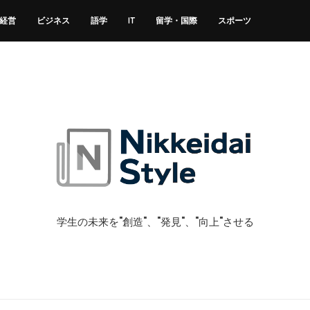
経営
ビジネス
語学
IT
留学・国際
スポーツ
学生の未来を"創造"、"発見"、"向上"させる