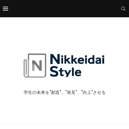
学生の未来を"創造"、"発見"、"向上"させる