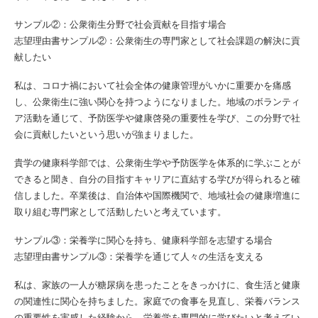
サンプル②：公衆衛生分野で社会貢献を目指す場合
志望理由書サンプル②：公衆衛生の専門家として社会課題の解決に貢
献したい
私は、コロナ禍において社会全体の健康管理がいかに重要かを痛感
し、公衆衛生に強い関心を持つようになりました。地域のボランティ
ア活動を通じて、予防医学や健康啓発の重要性を学び、この分野で社
会に貢献したいという思いが強まりました。
貴学の健康科学部では、公衆衛生学や予防医学を体系的に学ぶことが
できると聞き、自分の目指すキャリアに直結する学びが得られると確
信しました。卒業後は、自治体や国際機関で、地域社会の健康増進に
取り組む専門家として活動したいと考えています。
サンプル③：栄養学に関心を持ち、健康科学部を志望する場合
志望理由書サンプル③：栄養学を通じて人々の生活を支える
私は、家族の一人が糖尿病を患ったことをきっかけに、食生活と健康
の関連性に関心を持ちました。家庭での食事を見直し、栄養バランス
の重要性を実感した経験から、栄養学を専門的に学びたいと考えてい