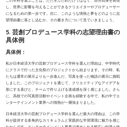
この学科を選ぶことは、ただ学ぶためだけではなく、自分自身を表現
し、世界に影響を与えることができるクリエイターやプロデューサー
になるための第一歩です。次に、このような情熱と夢をどのように志
望理由書に落とし込むか、その書き方について見ていきましょう。
5. 芸創プロデュース学科の志望理由書の
具体例
具体例：
私が日本経済大学の芸創プロデュース学科を選んだ理由は、中学時代
にクラスで行った文化祭のプロジェクトから始まります。その時、私
たちは通常の展示よりも一歩進んだ、写真を使った物語の展示に挑戦
しました。このプロジェクトを通じて、クリエイティブなアイデアを
形にする喜びと、チームで作り上げる達成感を深く感じました。さら
に、高校での写真部活動やイベント企画を経験する中で、私の中でエ
ンターテインメント業界への情熱が一層強まりました。
日本経済大学の芸創プロデュース学科を選んだ最大の理由は、この学
科が提供する多角的なカリキュラムと実践的な学習環境に魅力を感じ
たからです。エンターテインメント業界で求められる幅広い知識と技