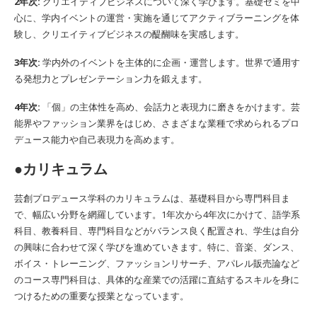
2年次:
クリエイティブビジネスについて深く学びます。基礎ゼミを中
心に、学内イベントの運営・実施を通じてアクティブラーニングを体
験し、クリエイティブビジネスの醍醐味を実感します。
3年次:
学内外のイベントを主体的に企画・運営します。世界で通用す
る発想力とプレゼンテーション力を鍛えます。
4年次:
「個」の主体性を高め、会話力と表現力に磨きをかけます。芸
能界やファッション業界をはじめ、さまざまな業種で求められるプロ
デュース能力や自己表現力を高めます。
●カリキュラム
芸創プロデュース学科のカリキュラムは、基礎科目から専門科目ま
で、幅広い分野を網羅しています。1年次から4年次にかけて、語学系
科目、教養科目、専門科目などがバランス良く配置され、学生は自分
の興味に合わせて深く学びを進めていきます。特に、音楽、ダンス、
ボイス・トレーニング、ファッションリサーチ、アパレル販売論など
のコース専門科目は、具体的な産業での活躍に直結するスキルを身に
つけるための重要な授業となっています。