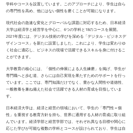
学科やコースを設置しています。このアプローチにより、学生は自ら
の専門性を高め、他にはない個性を磨くことが可能になります。
現代社会の急速な変化とグローバルな課題に対応するため、日本経済
大学は経済学と経営学を中心に、6つの学科と18のコースを展開。
2021年度には、デジタル技術の学びを深める「デジタル・ビジネスデ
ザインコース」を新たに設置しました。これにより、学生は変わりゆ
く社会に適応し、ビジネスの現場で活躍できるスキルを身に付けるこ
とができます。
大学教育の核心には、「個性の伸展による人生練磨」を掲げ、学生が
専門職へと歩む道、さらには自己実現を果たすためのサポートを行っ
ています。ここでは、専門知識だけでなく、豊かな人間性や道徳性、
一般教養を兼ね備えた社会で活躍できる人材の育成を目指していま
す。
日本経済大学は、経済と経営の領域において、学生の「専門性＝個
性」を重視する教育方針を持ち、世界に通用する人材の育成に取り組
んでいます。経済学部と経営学部では、それぞれ異なる目標や関心に
応じた学びが可能な複数の学科とコースが設けられており、学生は自