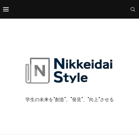
学生の未来を"創造"、"発見"、"向上"させる