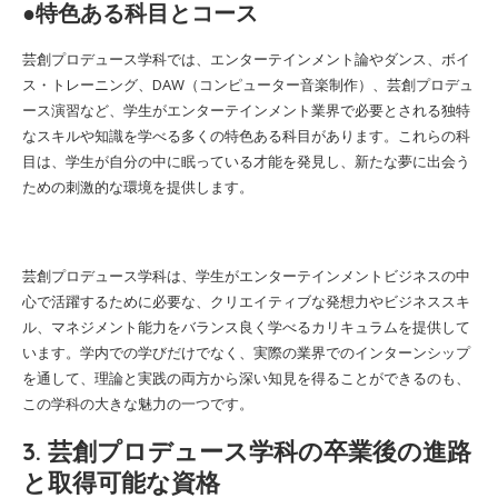
●特色ある科目とコース
芸創プロデュース学科では、エンターテインメント論やダンス、ボイ
ス・トレーニング、DAW（コンピューター音楽制作）、芸創プロデュ
ース演習など、学生がエンターテインメント業界で必要とされる独特
なスキルや知識を学べる多くの特色ある科目があります。これらの科
目は、学生が自分の中に眠っている才能を発見し、新たな夢に出会う
ための刺激的な環境を提供します。
芸創プロデュース学科は、学生がエンターテインメントビジネスの中
心で活躍するために必要な、クリエイティブな発想力やビジネススキ
ル、マネジメント能力をバランス良く学べるカリキュラムを提供して
います。学内での学びだけでなく、実際の業界でのインターンシップ
を通して、理論と実践の両方から深い知見を得ることができるのも、
この学科の大きな魅力の一つです。
3. 芸創プロデュース学科の卒業後の進路
と取得可能な資格