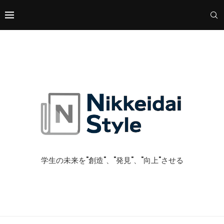
学生の未来を"創造"、"発見"、"向上"させる