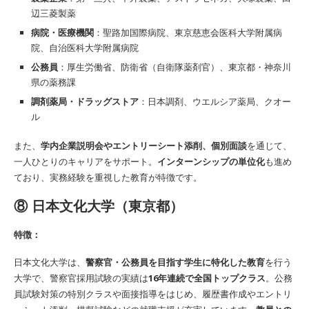
辺三菱製薬
病院・医療機関
：聖路加国際病院、東京慈恵会医科大学附属病
院、自治医科大学附属病院
公務員
：厚生労働省、防衛省（自衛隊薬剤官）、東京都・神奈川
県の薬務課
調剤薬局・ドラッグストア
：日本調剤、ウエルシア薬局、クオー
ル
また、
学内企業説明会やエントリーシート添削、個別面談
を通じて、
一人ひとりのキャリアをサポート。
インターンシップの単位化
も進め
ており、実務経験を重視した教育が特徴です。
⑧ 日本文化大学（東京都）
特徴：
日本文化大学は、
警察官・公務員を目指す学生に特化した教育
を行う
大学で、警察官採用試験の実績は
16年連続で全国トップクラス
。公務
員試験対策の特別クラスや面接指導をはじめ、履歴書作成やエントリ