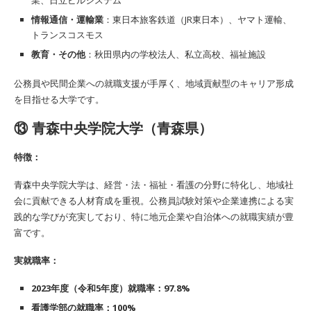
情報通信・運輸業
：東日本旅客鉄道（JR東日本）、ヤマト運輸、
トランスコスモス
教育・その他
：秋田県内の学校法人、私立高校、福祉施設
公務員や民間企業への就職支援が手厚く、地域貢献型のキャリア形成
を目指せる大学です。
⑬
青森中央学院大学（青森県）
特徴：
青森中央学院大学は、経営・法・福祉・看護の分野に特化し、地域社
会に貢献できる人材育成を重視。公務員試験対策や企業連携による実
践的な学びが充実しており、特に地元企業や自治体への就職実績が豊
富です。
実就職率：
2023
年度（令和
5
年度）就職率：
97.8%
看護学部の就職率：100%