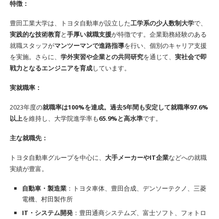
特徴：
豊田工業大学は、トヨタ自動車が設立した
工学系の少人数制大学
で、
実践的な技術教育
と
手厚い就職支援
が特徴です。企業勤務経験のある
就職スタッフが
マンツーマンで進路指導
を行い、個別のキャリア支援
を実施。さらに、
学外実習や企業との共同研究
を通じて、
実社会で即
戦力となるエンジニアを育成
しています。
実就職率：
2023年度の
就職率は100%を達成。過去5年間も安定して就職率97.6%
以上
を維持し、大学院進学率も
65.9%と高水準
です。
主な就職先：
トヨタ自動車グループを中心に、
大手メーカーやIT企業
などへの就職
実績が豊富。
自動車・製造業
：トヨタ車体、豊田合成、デンソーテクノ、三菱
電機、村田製作所
IT・システム開発
：豊田通商システムズ、富士ソフト、フォトロ