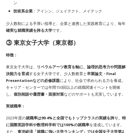
ン
技術系企業
：アイシン、ジェイテクト、メイテック
少人数制による手厚い指導と、企業と連携した実践教育により、毎年
確実な就職実績を誇る大学
です。
③
東京女子大学（東京都）
特徴：
東京女子大学は、
リベラルアーツ教育を軸に、論理的思考力や問題解
決能力を育成
する女子大学です。少人数教育と
卒業論文・Final
Presentationなどの必修課題
により、社会で求められる力を養成。
キャリア・センターでは年間150回以上の就職関連イベントを開催
し、
個別相談や履歴書・面接対策
などのサポートも充実しています。
実就職率：
2023年度の
就職率は99.4%と全国でもトップクラスの実績を誇り、特
に国際英語学科や数理科学科では100%の就職率
を達成しています。
また、
東洋経済「就職に強い大学ランキング」では全国女子大学第2