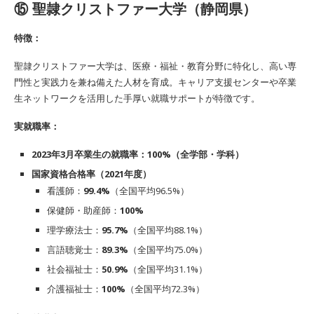
⑮ 聖隷クリストファー大学（静岡県）
特徴：
聖隷クリストファー大学は、医療・福祉・教育分野に特化し、高い専
門性と実践力を兼ね備えた人材を育成。キャリア支援センターや卒業
生ネットワークを活用した手厚い就職サポートが特徴です。
実就職率：
2023年3月卒業生の就職率：100%（全学部・学科）
国家資格合格率（2021年度）
看護師：
99.4%
（全国平均96.5%）
保健師・助産師：
100%
理学療法士：
95.7%
（全国平均88.1%）
言語聴覚士：
89.3%
（全国平均75.0%）
社会福祉士：
50.9%
（全国平均31.1%）
介護福祉士：
100%
（全国平均72.3%）