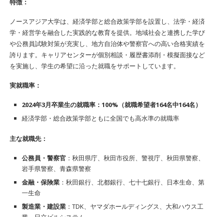
特徴：
ノースアジア大学は、経済学部と総合政策学部を設置し、法学・経済
学・経営学を融合した実践的な教育を提供。地域社会と連携した学び
や公務員試験対策が充実し、地方自治体や警察官への高い合格実績を
誇ります。キャリアセンターが個別相談・履歴書添削・模擬面接など
を実施し、学生の希望に沿った就職をサポートしています。
実就職率：
2024年3月卒業生の就職率：100%（就職希望者164名中164名）
経済学部・総合政策学部ともに全国でも高水準の就職率
主な就職先：
公務員・警察官
：秋田県庁、秋田市役所、警視庁、秋田県警察、
岩手県警察、青森県警察
金融・保険業
：秋田銀行、北都銀行、七十七銀行、日本生命、第
一生命
製造業・建設業
：TDK、ヤマダホールディングス、大和ハウス工
業、日立ビルシステム