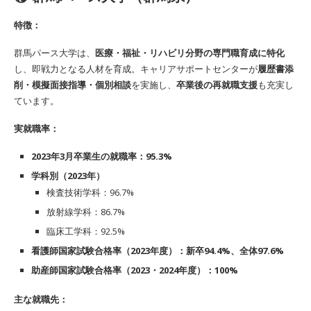
特徴：
群馬パース大学は、
医療・福祉・リハビリ分野の専門職育成に特化
し、即戦力となる人材を育成。キャリアサポートセンターが
履歴書添
削・模擬面接指導・個別相談
を実施し、
卒業後の再就職支援
も充実し
ています。
実就職率：
2023年3月卒業生の就職率：95.3%
学科別（2023年）
検査技術学科：96.7%
放射線学科：86.7%
臨床工学科：92.5%
看護師国家試験合格率（
2023
年度）：新卒
94.4%
、全体
97.6%
助産師国家試験合格率（2023・2024年度）：100%
主な就職先：