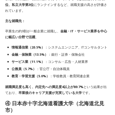
位、私立大学第3位
にランクインするなど、就職支援の高さが評価さ
れています。
主な就職先：
卒業生の約9割が一般企業に就職し、
金融・IT・サービス業界を中心
に幅広い分野で活躍
。
情報通信業（20.5%）
：システムエンジニア、ITコンサルタント
金融・保険業（13.5%）
：銀行・証券・保険会社
サービス業（11.1%）
：コンサル・広告・人材業界
公務員（5.7%）
：官公庁・自治体職員
教育・学習支援（5.0%）
：学校教員・教育関連企業
就職満足度も高く、内定先への満足度4以上が89.7%
という結果が出
ており、
卒業後のキャリア支援が充実している大学
です。
④
日本赤十字北海道看護大学（北海道北見
市）