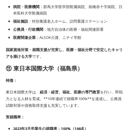
病院・医療機関
：群馬大学医学部附属病院、前橋赤十字病院、日
本医科大学附属病院
福祉施設
：特別養護老人ホーム、訪問看護ステーション
公務員・行政機関
：地方自治体の医療・福祉関連部署
医療関連企業
：ALSOK介護、ニチイ学館
国家資格対策・就職支援が充実し、医療・福祉分野で安定したキャリ
アを築ける大学
です。
⑪
東日本国際大学（福島県）
特徴：
東日本国際大学は、
経済・経営、福祉、医療の専門教育
を行い、即戦
力となる人材を育成。**10年連続で就職率100%**を達成し、公務員
試験対策や資格取得支援も充実しています。
実就職率：
2023年3月卒業生の就職率：100%（166名）