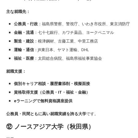
主な就職先：
公務員・行政
：福島県警察、警視庁、いわき市役所、東京消防庁
金融・流通
：七十七銀行、カワチ薬品、ヨークベニマル
製造・建設
：根津鋼材、古藤工業、中里工務店
運輸・通信
：JR東日本、ヤマト運輸、DHL
福祉・医療
：太田総合病院、福島県福祉事業協会
就職支援：
個別キャリア相談・履歴書添削・模擬面接
資格取得支援（公務員・IT・福祉・金融）
eラーニングで無料資格講座提供
公務員・民間ともに高い就職実績を誇る大学
です。
⑫ ノースアジア大学（秋田県）