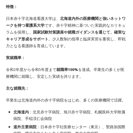
特徴：
日本赤十字北海道看護大学は、
北海道内外の医療機関と強いネットワ
ークを持つ看護系大学
です。赤十字精神に基づいた実践的なカリキュ
ラムを採用し、
国家試験対策講座や就職ガイダンスを通じて、確実な
キャリア形成をサポート
。少人数制の指導と臨床実習を重視し、即戦
力となる看護師を育成しています。
実就職率：
令和2年度から令和5年度まで
就職率100%
を達成。卒業生の多くが医
療機関に就職し、安定した実績を誇ります。
主な就職先：
卒業生は北海道内外の赤十字病院をはじめ、多くの医療機関で活躍。
北海道内
：北見赤十字病院、旭川赤十字病院、札幌医科大学附属
病院、手稲渓仁会病院
道外主要病院
：日本赤十字社医療センター（東京）、聖路加国際