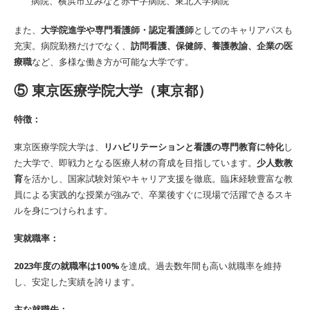
病院、横浜市立みなと赤十字病院、東北大学病院
また、
大学院進学や専門看護師・認定看護師
としてのキャリアパスも
充実。病院勤務だけでなく、
訪問看護、保健師、養護教諭、企業の医
療職
など、多様な働き方が可能な大学です。
⑤ 東京医療学院大学（東京都）
特徴：
東京医療学院大学は、
リハビリテーションと看護の専門教育に特化
し
た大学で、即戦力となる医療人材の育成を目指しています。
少人数教
育
を活かし、国家試験対策やキャリア支援を徹底。臨床経験豊富な教
員による実践的な授業が強みで、卒業後すぐに現場で活躍できるスキ
ルを身につけられます。
実就職率：
2023年度の就職率は100%
を達成。過去数年間も高い就職率を維持
し、安定した実績を誇ります。
主な就職先：