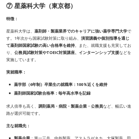
⑦ 星薬科大学（東京都）
特徴：
星薬科大学は、
薬剤師・製薬業界でのキャリアに強い薬学専門大学
で
す。1年次から国家試験対策に取り組み、
演習講義や個別指導を通じ
て薬剤師国家試験の高い合格率を維持
。また、就職支援も充実してお
り、
公務員試験対策やTOEIC対策講座、インターンシップ支援
などを
実施しています。
実就職率：
薬学部（6年制）卒業生の就職率：100％近くを維持
薬剤師国家試験合格率：毎年高水準を記録
求人倍率も高く、
調剤薬局・病院・製薬企業・公務員
など、幅広い進
路が選択可能です。
主な就職先：
製薬企業
：第一三共、中外製薬、アストラゼネカ、大塚製薬、田