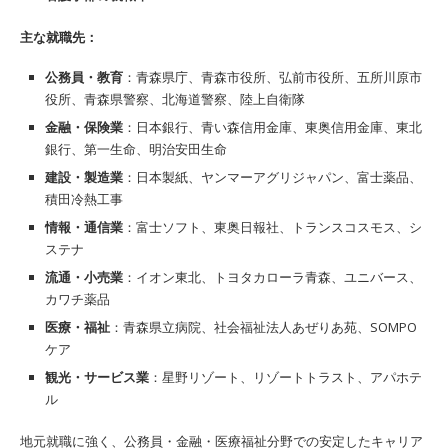
主な就職先：
公務員・教育
：青森県庁、青森市役所、弘前市役所、五所川原市
役所、青森県警察、北海道警察、陸上自衛隊
金融・保険業
：日本銀行、青い森信用金庫、東奥信用金庫、東北
銀行、第一生命、明治安田生命
建設・製造業
：日本製紙、ヤンマーアグリジャパン、富士薬品、
積田冷熱工事
情報・通信業
：富士ソフト、東奥日報社、トランスコスモス、シ
ステナ
流通・小売業
：イオン東北、トヨタカローラ青森、ユニバース、
カワチ薬品
医療・福祉
：青森県立病院、社会福祉法人あぜりあ苑、SOMPO
ケア
観光・サービス業
：星野リゾート、リゾートトラスト、アパホテ
ル
地元就職に強く、公務員・金融・医療福祉分野での安定したキャリア