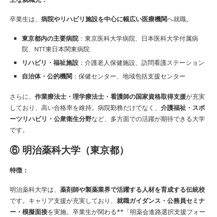
卒業生は、
病院やリハビリ施設を中心に幅広い医療機関
へ就職。
東京都内の主要病院
：東京医科大学病院、日本医科大学付属病
院、NTT東日本関東病院
リハビリ・福祉施設
：介護老人保健施設、訪問看護ステーション
自治体・公的機関
：保健センター、地域包括支援センター
さらに、
作業療法士・理学療法士・看護師の国家資格取得支援
が充実
しており、高い合格率を維持。病院勤務だけでなく、
介護福祉・スポ
ーツリハビリ・公衆衛生分野
など、多方面での活躍が期待できる大学
です。
⑥ 明治薬科大学（東京都）
特徴：
明治薬科大学は、
薬剤師や製薬業界で活躍する人材を育成する伝統校
です。キャリア支援が充実しており、
就職ガイダンス・公務員セミナ
ー・模擬面接
を実施。卒業生が関わる**「明薬会進路選択支援フォー