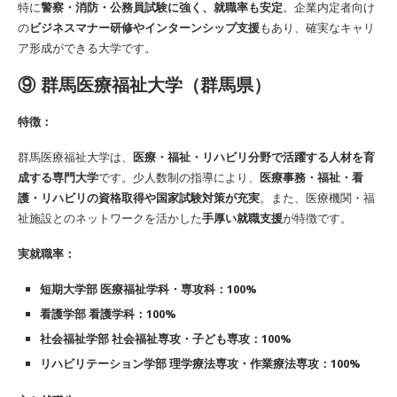
特に
警察・消防・公務員試験に強く、就職率も安定
。企業内定者向け
の
ビジネスマナー研修やインターンシップ支援
もあり、確実なキャリ
ア形成ができる大学です。
⑨
群馬医療福祉大学（群馬県）
特徴：
群馬医療福祉大学は、
医療・福祉・リハビリ分野で活躍する人材を育
成する専門大学
です。少人数制の指導により、
医療事務・福祉・看
護・リハビリの資格取得や国家試験対策が充実
。また、医療機関・福
祉施設とのネットワークを活かした
手厚い就職支援
が特徴です。
実就職率：
短期大学部 医療福祉学科・専攻科：100%
看護学部 看護学科：100%
社会福祉学部 社会福祉専攻・子ども専攻：100%
リハビリテーション学部 理学療法専攻・作業療法専攻：100%