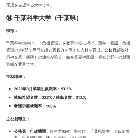
形成を支援する大学です。
⑭ 千葉科学大学（千葉県）
特徴：
千葉科学大学は、「危機管理」を教育の柱に掲げ、薬学・看護・危機
管理の3学部で専門知識と実践力を備えた人材を育成。公務員試験対
策や企業・病院との連携が強く、航空業界や医療・福祉分野への就職
実績が豊富です。
実就職率：
2023年3月卒業生就職率：93.3%
就職希望者数：227名 / 就職者数：212名
看護学部就職率：100%
主な就職先：
公務員・行政機関
：厚生労働省、警視庁、千葉県警察、大阪府警
察、東京消防庁、陸上自衛隊、柏市役所