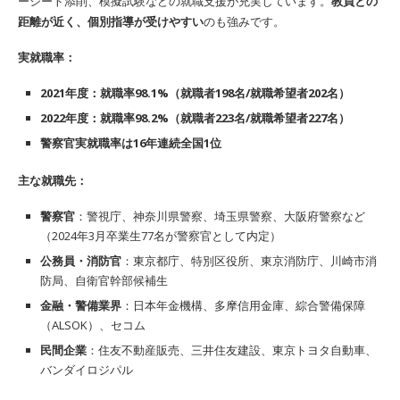
ーシート添削、模擬試験などの就職支援が充実しています。
教員との
距離が近く、個別指導が受けやすい
のも強みです。
実就職率：
2021
年度：就職率
98.1%
（就職者
198
名
/
就職希望者
202
名）
2022
年度：就職率
98.2%
（就職者
223
名
/
就職希望者
227
名）
警察官実就職率は16年連続全国1位
主な就職先：
警察官
：警視庁、神奈川県警察、埼玉県警察、大阪府警察など
（2024年3月卒業生77名が警察官として内定）
公務員・消防官
：東京都庁、特別区役所、東京消防庁、川崎市消
防局、自衛官幹部候補生
金融・警備業界
：日本年金機構、多摩信用金庫、綜合警備保障
（ALSOK）、セコム
民間企業
：住友不動産販売、三井住友建設、東京トヨタ自動車、
バンダイロジパル