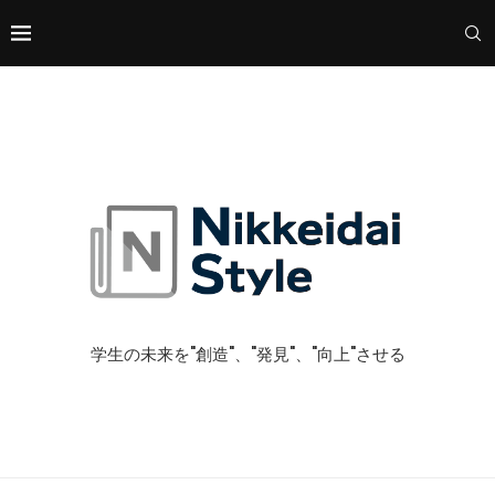
学生の未来を"創造"、"発見"、"向上"させる