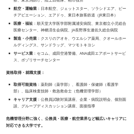
航空・運輸業
：日本航空、ジェットスター、ソラシドエア、ピー
チアビエーション、エアドゥ、東日本旅客鉄道（JR東日本）
医療・福祉
：順天堂大学医学部附属浦安病院、東京都立小児総合
医療センター、神栖済生会病院、JA長野厚生連佐久総合病院
製造・小売業
：クスリのアオキ、ウエルシア薬局、クオールホー
ルディングス、サンドラッグ、マツモトキヨシ
サービス業
：セコム、成田空港警備、ANA成田エアポートサービ
ス、ボゾリサーチセンター
資格取得・就職支援：
取得可能資格
：薬剤師（薬学部）、看護師・保健師（看護学
部）、臨床検査技師・救急救命士（危機管理学部）
キャリア支援
：公務員試験対策講座、企業・病院説明会、個別面
談、グループディスカッション講座、面接指導
危機管理分野に強く、公務員・医療・航空業界など幅広いキャリアに
対応できる大学です。