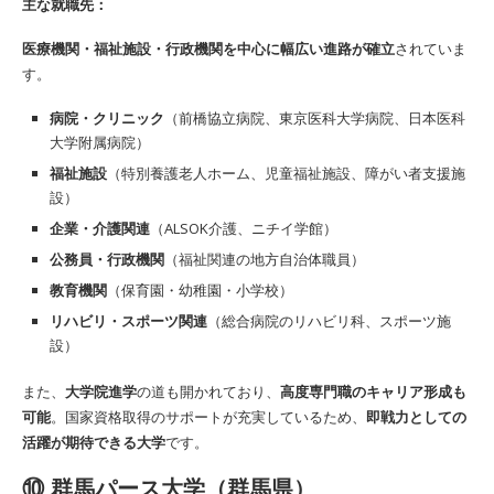
主な就職先：
医療機関・福祉施設・行政機関を中心に幅広い進路が確立
されていま
す。
病院・クリニック
（前橋協立病院、東京医科大学病院、日本医科
大学附属病院）
福祉施設
（特別養護老人ホーム、児童福祉施設、障がい者支援施
設）
企業・介護関連
（ALSOK介護、ニチイ学館）
公務員・行政機関
（福祉関連の地方自治体職員）
教育機関
（保育園・幼稚園・小学校）
リハビリ・スポーツ関連
（総合病院のリハビリ科、スポーツ施
設）
また、
大学院進学
の道も開かれており、
高度専門職のキャリア形成も
可能
。国家資格取得のサポートが充実しているため、
即戦力としての
活躍が期待できる大学
です。
⑩ 群馬パース大学（群馬県）