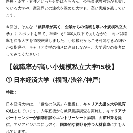
医療・薬学・看護といった分野はもちろん、公務員試験対策が充実し
ている大学や、産業界との連携を深めた大学も、高い実績を残してい
ます。
今回は、そんな
「就職率が高く、企業からの信頼も厚い小規模私立大
学」
にスポットを当て、卒業生が1000人以下でありながら、高い就職
率を誇る大学を15校厳選しました。小規模だからこそ可能なきめ細や
かな指導や、キャリア支援の強さに注目しながら、大学選びの参考に
してみてください！
【就職率が高い小規模私立大学15校】
① 日本経済大学（福岡/渋谷/神戸）
特徴：
日本経済大学は、「個性の伸展」を重視し、
キャリア支援を大学教育
の柱
としています。入学直後から就職意識調査を実施し、
キャリアサ
ポートセンターが個別相談やエントリーシート添削、面接対策を提
供
。アジアビジネスにも強く、
国際的な視野を持つ人材育成
に力を入
れています。