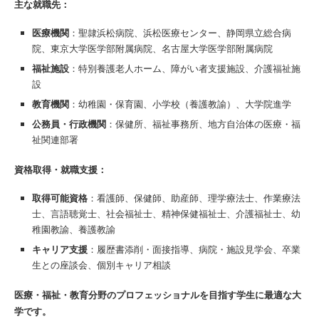
主な就職先：
医療機関
：聖隷浜松病院、浜松医療センター、静岡県立総合病
院、東京大学医学部附属病院、名古屋大学医学部附属病院
福祉施設
：特別養護老人ホーム、障がい者支援施設、介護福祉施
設
教育機関
：幼稚園・保育園、小学校（養護教諭）、大学院進学
公務員・行政機関
：保健所、福祉事務所、地方自治体の医療・福
祉関連部署
資格取得・就職支援：
取得可能資格
：看護師、保健師、助産師、理学療法士、作業療法
士、言語聴覚士、社会福祉士、精神保健福祉士、介護福祉士、幼
稚園教諭、養護教諭
キャリア支援
：履歴書添削・面接指導、病院・施設見学会、卒業
生との座談会、個別キャリア相談
医療・福祉・教育分野のプロフェッショナルを目指す学生に最適な大
学です。