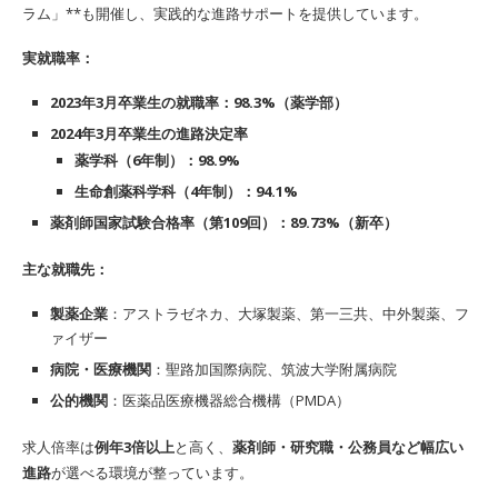
ラム」**も開催し、実践的な進路サポートを提供しています。
実就職率：
2023年3月卒業生の就職率：98.3%（薬学部）
2024年3月卒業生の進路決定率
薬学科（6年制）：98.9%
生命創薬科学科（4年制）：94.1%
薬剤師国家試験合格率（第
109
回）：
89.73%
（新卒）
主な就職先：
製薬企業
：アストラゼネカ、大塚製薬、第一三共、中外製薬、フ
ァイザー
病院・医療機関
：聖路加国際病院、筑波大学附属病院
公的機関
：医薬品医療機器総合機構（PMDA）
求人倍率は
例年3倍以上
と高く、
薬剤師・研究職・公務員など幅広い
進路
が選べる環境が整っています。