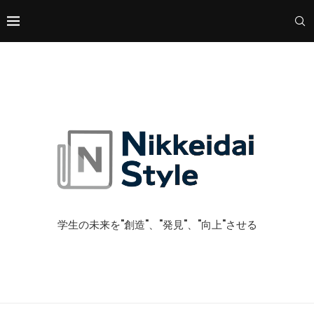
学生の未来を"創造"、"発見"、"向上"させる