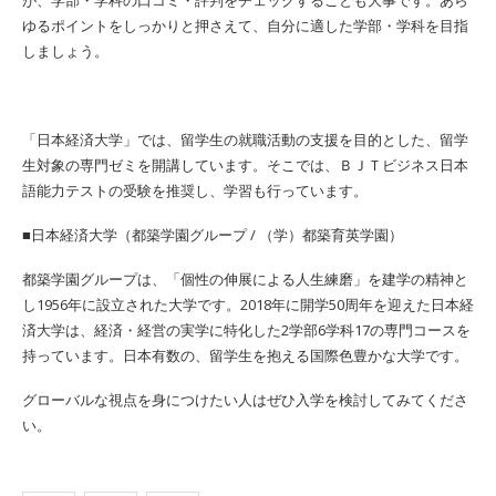
が、学部・学科の口コミ・評判をチェックすることも大事です。あら
ゆるポイントをしっかりと押さえて、自分に適した学部・学科を目指
しましょう。
「日本経済大学」では、留学生の就職活動の支援を目的とした、留学
生対象の専門ゼミを開講しています。そこでは、ＢＪＴビジネス日本
語能力テストの受験を推奨し、学習も行っています。
■日本経済大学（都築学園グループ / （学）都築育英学園）
都築学園グループは、「個性の伸展による人生練磨」を建学の精神と
し1956年に設立された大学です。2018年に開学50周年を迎えた日本経
済大学は、経済・経営の実学に特化した2学部6学科17の専門コースを
持っています。日本有数の、留学生を抱える国際色豊かな大学です。
グローバルな視点を身につけたい人はぜひ入学を検討してみてくださ
い。