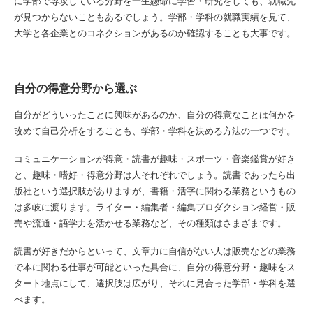
に学部で専攻している分野を一生懸命に学習・研究をしても、就職先
が見つからないこともあるでしょう。学部・学科の就職実績を見て、
大学と各企業とのコネクションがあるのか確認することも大事です。
自分の得意分野から選ぶ
自分がどういったことに興味があるのか、自分の得意なことは何かを
改めて自己分析をすることも、学部・学科を決める方法の一つです。
コミュニケーションが得意・読書が趣味・スポーツ・音楽鑑賞が好き
と、趣味・嗜好・得意分野は人それぞれでしょう。読書であったら出
版社という選択肢がありますが、書籍・活字に関わる業務というもの
は多岐に渡ります。ライター・編集者・編集プロダクション経営・販
売や流通・語学力を活かせる業務など、その種類はさまざまです。
読書が好きだからといって、文章力に自信がない人は販売などの業務
で本に関わる仕事が可能といった具合に、自分の得意分野・趣味をス
タート地点にして、選択肢は広がり、それに見合った学部・学科を選
べます。