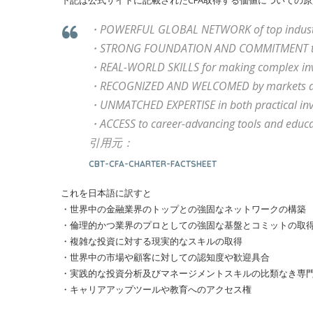
下記は公式サイトに記載されたCFA取得する価値についての
・POWERFUL GLOBAL NETWORK of top industr
・STRONG FOUNDATION AND COMMITMENT to e
・REAL-WORLD SKILLS for making complex inv
・RECOGNIZED AND WELCOMED by markets and
・UNMATCHED EXPERTISE in both practical inv
・ACCESS to career-advancing tools and educ
引用元：
CBT-CFA-CHARTER-FACTSHEET
これを日本語に訳すと
・世界中の金融業界のトップとの強固なネットワークの構築
・倫理的かつ業界のプロとしての強固な基盤とコミットの取
・複雑な投資に対する現実的なスキルの取得
・世界中の市場や顧客に対しての認知度や歓迎具合
・実践的な投資分析及びマネージメントスキルの比類なき専
・キャリアアップツールや教育へのアクセス権