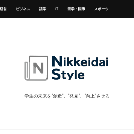
経営
ビジネス
語学
IT
留学・国際
スポーツ
学生の未来を"創造"、"発見"、"向上"させる