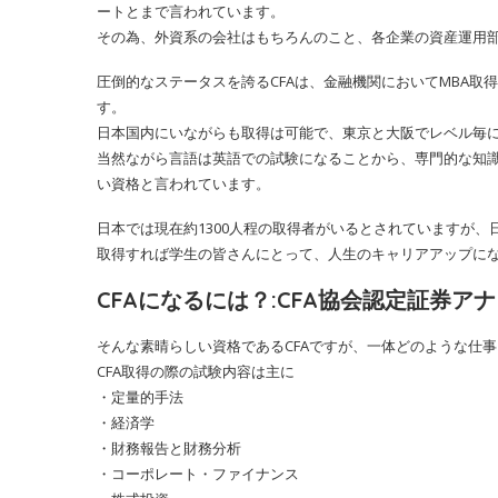
ートとまで言われています。
その為、外資系の会社はもちろんのこと、各企業の資産運用
圧倒的なステータスを誇るCFAは、金融機関においてMBA
す。
日本国内にいながらも取得は可能で、東京と大阪でレベル毎
当然ながら言語は英語での試験になることから、専門的な知
い資格と言われています。
日本では現在約1300人程の取得者がいるとされていますが、日
取得すれば学生の皆さんにとって、人生のキャリアアップに
CFAになるには？:CFA協会認定証券ア
そんな素晴らしい資格であるCFAですが、一体どのような仕
CFA取得の際の試験内容は主に
・定量的手法
・経済学
・財務報告と財務分析
・コーポレート・ファイナンス