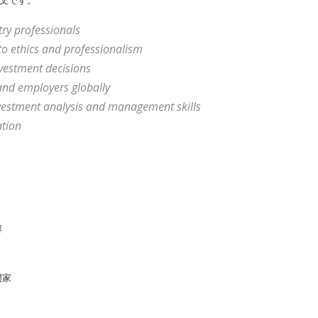
原文です。
y professionals
thics and professionalism
estment decisions
 employers globally
estment analysis and management skills
ation
得
門家