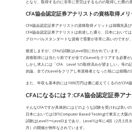
となり、取得するのに非常に苦労はするものの取得した際の
CFA協会認定証券アナリストの資格取得メ
CFA協会認定証券アナリストの資格取得メリットは就職先及
CFA協会認定証券アナリストは前述した通り、日本においては1
グローバルスタンダードな資格で需要が非常に高いのですが
後述しますが、CFAの試験はLevel別に分かれています。
資格取得には当たり前ですが全てのLevelをクリアする必要
しかし求人には「CFA Level 1の取得済みが望ましい」等
勿論、全てのLevelをクリアし有資格者となった暁には就職
また、年収も基本的には1000万円は優に超えてくるのがCF
CFAになるには？:CFA協会認定証券ア
そんなCFAですが具体的にはどのような試験を受ければ良い
日本においてはCBT(Computer Based Testing)で東
試験はLevel1〜Level3まであり、Level1は年に4回（2月,5月,8
月）の開催が例年なされています。