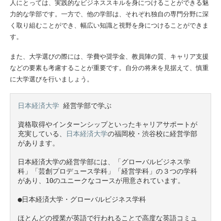
人にとっては、実践的なビジネススキルを身につけることができる魅
力的な学部です。一方で、他の学部は、それぞれ独自の専門分野に深
く取り組むことができ、幅広い知識と視野を身につけることができま
す。
また、大学選びの際には、学費や奨学金、教員陣の質、キャリア支援
などの要素も考慮することが重要です。自分の将来を見据えて、慎重
に大学選びを行いましょう。
日本経済大学
 経営学部で学ぶ

資格取得やインターンシップといったキャリアサポートが
充実している、
日本経済大学
の福岡校・渋谷校に経営学部
があります。

日本経済大学の経営学部には、「グローバルビジネス学
科」「芸創プロデュース学科」「経営学科」の３つの学科
があり、10のユニークなコースが用意されています。

●日本経済大学・グローバルビジネス学科

ほとんどの授業が英語で行われることで高度な英語コミュ