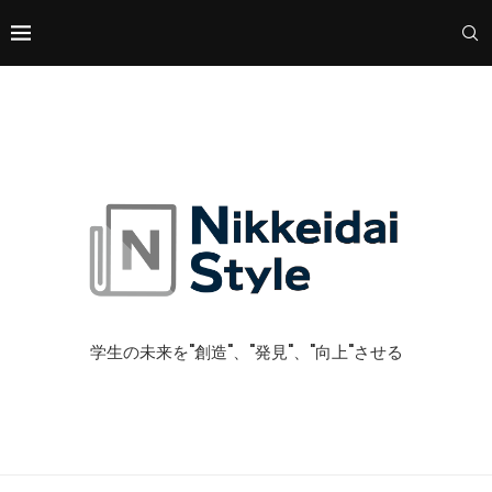
学生の未来を"創造"、"発見"、"向上"させる