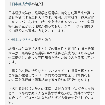
【
日本経済大学
の紹介】
日本経済大学は、経済学と経営学に特化した専門性の高い
教育を提供する単科大学です。福岡、東京渋谷、神戸三宮
にキャンパスを構え、特に東京渋谷キャンパスでは、多国
籍な留学生が学ぶ環境が整っており、グローバルな視野を
持つ経済人の育成に力を入れています。

①
日本経済大学
の特色と強み

経済・経営系専門大学としての独自性と専門性: 日本経済
大学は、経済学と経営学の深い理解と実践的なスキルを学
生に提供し、高度な専門知識を持った経済人を育成してい
ます。

・異文化交流の活発なキャンパスライフ: 世界各国からの
留学生が在籍しており、学内での国際交流は日常的なも
の。異文化理解と国際感覚を養う絶好の環境があります。

・名門海外提携大学との連携: 多彩な留学プログラムを通
じて、国際的な経済人を目指す学生を支援。海外での学び
を通じて、グローバルな視野を拡げる機会を提供していま
す。
