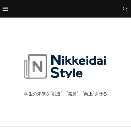
学生の未来を"創造"、"発見"、"向上"させる