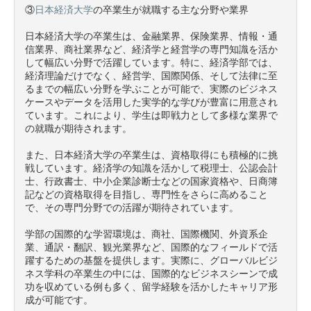
③
日本経済大学
の卒業生が就職する主な分野や業界

日本経済大学の卒業生は、金融業界、保険業界、情報・通
信業界、商社業界など、経済学と経営学の専門知識を活か
して幅広い分野で活躍しています。特に、経済学部では、
経済理論だけでなく、経営学、国際関係、そして法律に至
るまでの幅広い分野を学ぶことが可能で、実際のビジネス
ケースやデータを活用した実学的な学びが豊富に用意され
ています。これにより、学生は即戦力として多様な業界で
の就職が期待されます。

また、日本経済大学の卒業生は、資格取得にも積極的に挑
戦しています。経済学の知識を活かして税理士、公認会計
士、行政書士、中小企業診断士などの国家資格や、日商簿
記などの資格取得を目指し、専門性をさらに高めること
で、その専門分野での活躍が期待されています。

学部の国際的な学習環境は、商社、国際機関、外資系企
業、通訳・翻訳、観光業界など、国際的なフィールドで活
躍するための基盤を提供します。実際に、グローバルビジ
ネス学科の卒業生の中には、国際的なビジネスシーンで成
功を収めている例も多く、留学経験を活かしたキャリア形
成が可能です。
