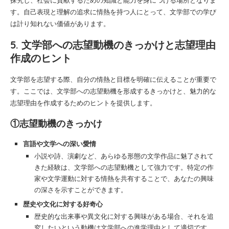
探究し、社会に貢献するための知識と能力を身につける場所となりま
す。自己表現と理解の追求に情熱を持つ人にとって、文学部での学び
は計り知れない価値があります。
5. 文学部への志望動機のきっかけと志望理由
作成のヒント
文学部を志望する際、自分の情熱と目標を明確に伝えることが重要で
す。ここでは、文学部への志望動機を形成するきっかけと、魅力的な
志望理由を作成するためのヒントを提供します。
①志望動機のきっかけ
言語や文学への深い愛情
小説や詩、演劇など、あらゆる形態の文学作品に魅了されて
きた経験は、文学部への志望動機として強力です。特定の作
家や文学運動に対する情熱を共有することで、あなたの興味
の深さを示すことができます。
歴史や文化に対する好奇心
歴史的な出来事や異文化に対する興味がある場合、それを追
究したいという動機は文学部への進学理由として適切です。