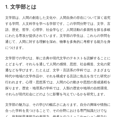
1. 文学部とは
文学部は、人間の創造した文化や、人間自身の存在について深く追究
する学問、人文科学を学べる学部です。この学問分野では、文学、言
語、歴史、哲学、心理学、社会学など、人間活動の多面性を探る多岐
にわたる専攻が提供されています。文学部の学生は、これらの学問を
通じて、人間に対する理解を深め、物事を多角的に考察する能力を身
につけます。
文学部での学びは、単に古典や現代文学のテキストを読解することに
とどまらず、それらを通して人間の感情、思想、社会構造、文化の変
遷などを学びます。たとえば、文学・言語系の学科では、さまざまな
時代や地域の文学作品や、それを構成する言語に焦点を当てた研究が
行われます。心理・思想系では、人間の心の動きや思想の形成過程を
探ります。歴史・地理系の学科では、人類の歴史や地球の自然環境、
それらが現代社会にどのように影響を与えているかを研究します。
文学部の魅力は、その学びの幅広さにあります。自分の興味や情熱に
合った学科を見つけることで、その分野における専門知識だけでな
く、批判的思考能力や表現力、他者とのコミュニケーション能力な