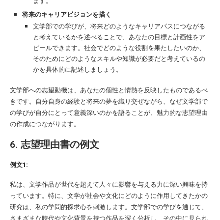
ます。
将来のキャリアビジョンを描く
文学部での学びが、将来どのようなキャリアパスにつながる
と考えているかを述べることで、あなたの目標と計画性をア
ピールできます。社会でどのような役割を果たしたいのか、
そのためにどのようなスキルや知識が必要だと考えているの
かを具体的に記述しましょう。
文学部への志望動機は、あなたの個性と情熱を反映したものであるべ
きです。自分自身の経験と将来の夢を織り交ぜながら、なぜ文学部で
の学びが自分にとって意義深いのかを語ることが、魅力的な志望理由
の作成につながります。
6. 志望理由書の例文
例文1:
私は、文学作品が世代を超えて人々に影響を与える力に深い興味を持
っています。特に、文学が社会や文化にどのように作用してきたかの
研究は、私の学問的探求心を刺激します。文学部での学びを通じて、
さまざまな時代や文化背景を持つ作品を深く分析し、その中に見られ