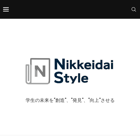
学生の未来を"創造"、"発見"、"向上"させる