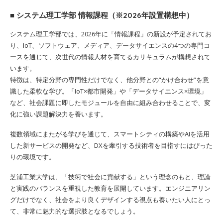
■ システム理工学部 情報課程（※2026年設置構想中）
システム理工学部では、2026年に「情報課程」の新設が予定されてお
り、IoT、ソフトウェア、メディア、データサイエンスの4つの専門コ
ースを通じて、次世代の情報人材を育てるカリキュラムが構想されて
います。
特徴は、特定分野の専門性だけでなく、他分野との“かけ合わせ”を意
識した柔軟な学び。「IoT×都市開発」や「データサイエンス×環境」
など、社会課題に即したモジュールを自由に組み合わせることで、変
化に強い課題解決力を養います。
複数領域にまたがる学びを通じて、スマートシティの構築やAIを活用
した新サービスの開発など、DXを牽引する技術者を目指すにはぴった
りの環境です。
芝浦工業大学は、「技術で社会に貢献する」という理念のもと、理論
と実践のバランスを重視した教育を展開しています。エンジニアリン
グだけでなく、社会をより良くデザインする視点も養いたい人にとっ
て、非常に魅力的な選択肢となるでしょう。