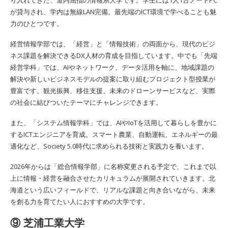
が貸与され、学内は無線LAN完備。最先端のICT環境で学べることも魅
力のひとつです。
経営情報学部では、「経営」と「情報技術」の両面から、現代のビジ
ネス課題を解決できるDX人材の育成を目指しています。中でも「先端
経営学科」では、AIやネットワーク、データ活用を軸に、地域課題の
解決や新しいビジネスモデルの提案に取り組むプロジェクト型授業が
豊富です。観光振興、移住支援、未来のドローンサービスなど、実際
の社会に結びついたテーマにチャレンジできます。
また、「システム情報学科」では、AIやIoTを活用して暮らしを豊かに
するICTエンジニアを育成。スマート農業、自動運転、エネルギーの最
適化など、Society 5.0時代に求められる技術と実践力を養います。
2026年からは「総合情報学部」に名称変更される予定で、これまで以
上に情報・経営を融合させたカリキュラムが展開されていきます。北
海道という広いフィールドで、リアルな課題と向き合いながら、未来
を創る力を育てたい人におすすめの大学です。
⑨ 芝浦工業大学