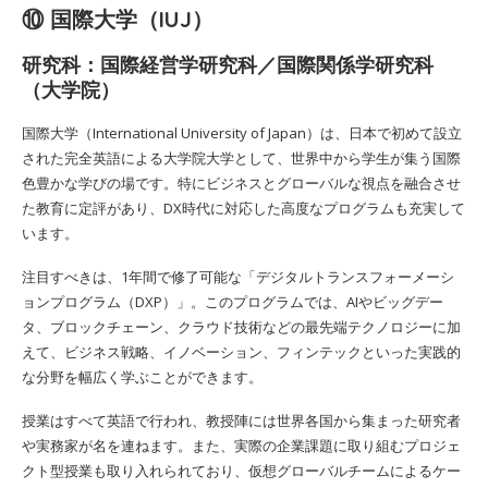
⑩ 国際大学（IUJ）
研究科：国際経営学研究科／国際関係学研究科
（大学院）
国際大学（International University of Japan）は、日本で初めて設立
された完全英語による大学院大学として、世界中から学生が集う国際
色豊かな学びの場です。特にビジネスとグローバルな視点を融合させ
た教育に定評があり、DX時代に対応した高度なプログラムも充実して
います。
注目すべきは、1年間で修了可能な「デジタルトランスフォーメーシ
ョンプログラム（DXP）」。このプログラムでは、AIやビッグデー
タ、ブロックチェーン、クラウド技術などの最先端テクノロジーに加
えて、ビジネス戦略、イノベーション、フィンテックといった実践的
な分野を幅広く学ぶことができます。
授業はすべて英語で行われ、教授陣には世界各国から集まった研究者
や実務家が名を連ねます。また、実際の企業課題に取り組むプロジェ
クト型授業も取り入れられており、仮想グローバルチームによるケー