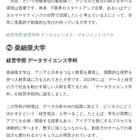
「渋谷」という情報発信の最前線で、デジタルと経営の両方を学べる
環境は貴重です。将来、IT業界やスタートアップ企業、あるいはデジ
タルマーケティングの分野で活躍したいと考えている人にとって、非
常に実践的で刺激的な学びが待っている大学です。
経営学部 経営学科 デジタルビジネス・マネジメントコース
② 亜細亜大学
経営学部 データサイエンス学科
亜細亜大学は、アジアと日本をつなぐ教育を重視し、国際的な視野を
持つ人材育成に力を入れてきた大学です。2023年には、データと経営
の力で社会を動かす新しい人材を育てるため、「データサイエンス学
科」が経営学部内に誕生しました。
この学科の特徴は、データ分析やAIの知識に加えて、ビジネスにどう
活かすかという「経営視点」も学べること。たとえば、学生が実際に
アプリを企画・開発する授業もあり、アイデアを形にするプロセスを
体験的に学べます。数字に強くなりながらも、創造力やチームでの発
信力も磨かれるカリキュラムが用意されています。