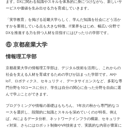
ます。DXに関わる知識やスキルを体系的に身につけながら、新しいサ
ービスや価値を生み出せる力を育成していきます。
「実学教育」を掲げる近畿大学らしく、学んだ知識を社会にどう活か
すかを重視している点も大きな特徴。IT業界をはじめ、幅広い分野で
DXを推進する力を持つ人材を目指すにはぴったりの学部です。
⑥ 京都産業大学
情報理工学部
京都産業大学の情報理工学部は、デジタル技術を活用し、これからの
社会を支える人材を育成するための学びが詰まった学部です。AIや
IoT、ロボティクス、セキュリティ、データサイエンスなど、多彩な専
門分野を10コースに分け、学生は自分の関心に合った分野を自由に選
んで学ぶことができます。
プログラミングや情報の基礎はもちろん、1年次の秋から専門的なコ
ースを選択し、段階的に知識とスキルを深めていくのが特長。例え
ば、AIによるデータ分析、ネットワークインフラの構築、セキュリテ
ィ対策、さらにはロボット制御やVR技術まで、実践的な内容が豊富に