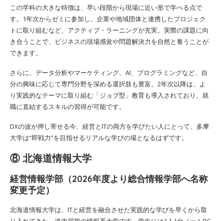
この学科の大きな特徴は、早い段階から現場に近い形で学べる点で
す。1年次からゼミに参加し、企業や地域団体と連携したプロジェク
トに取り組むなど、アクティブ・ラーニングが充実。実際の課題に向
き合うことで、ビジネスの現場感覚や問題解決力を自然と養うことが
できます。
さらに、データ分析やマーケティング、AI、プログラミングなど、自
分の興味に応じて専門分野を深める選択肢も豊富。2年次以降は、よ
り実践的なテーマに取り組む「ジョブ型」教育も導入されており、就
職に直結するスキルの習得が可能です。
DXの波が押し寄せる今、経営とITの両方を学びたい人にとって、多摩
大学は“即戦力”を目指せるリアルな学びの場となるはずです。
⑧ 北海道情報大学
経営情報学部（2026年度より総合情報学部へ名称
変更予定）
北海道情報大学は、ITと経営を融合させた実践的な学びを早くから取
り入れてきた、道内屈指の情報系大学です。学生には1人1台ノートPC