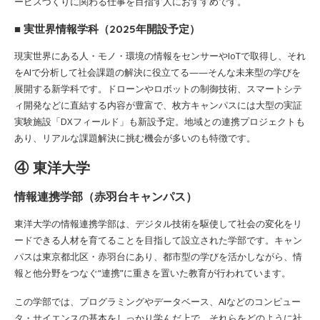
ービスづくりに関わる仕事を目指す人におすすめです。
■ 実世界情報学科（2025年開設予定）
現実世界にある人・モノ・環境の情報をセンサーやIoTで取得し、それ
をAIで分析して社会課題の解決に役立てる——そんな未来型の学びを
展開する新学科です。ドローンやロボットの制御技術、スマートシテ
ィ開発などに直結する内容が豊富で、枚方キャンパスには大型の実証
実験施設「DXフィールド」も新設予定。地域との連携プロジェクトも
あり、リアルな課題解決に挑む機会が多いのも特徴です。
④ 東洋大学
情報連携学部（赤羽台キャンパス）
東洋大学の情報連携学部は、デジタル技術を駆使して社会の変化をリ
ードできる人材を育てることを目指して設立された学部です。キャン
パスは東京都北区・赤羽台にあり、都市型の学びを活かしながら、情
報と他分野をつなぐ“連携”に重きを置いた教育が行われています。
この学部では、プログラミングやデータベース、AIなどのコンピュー
タ・サイエンスの基本をしっかり学んだ上で、それらをどのように社