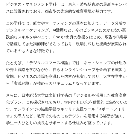
ビジネス・マネジメント学科」は、東京・渋谷駅直結の最新キャンパ
スに設置されており、都市型の先進的な教育環境が魅力です。
この学科では、経営やマーケティングの基本に加えて、データ分析や
デジタルマーケティング、AI活用など、今のビジネスに欠かせない実
践的なスキルを学べます。Google出身の教授をはじめ、広告やIT業界
で活躍してきた講師陣がそろっており、現場に即した授業が展開され
ているのも大きな特徴です。
たとえば、「デジタルコマース概論」では、ネットショップの仕組み
や売上戦略を学びながら、自らオンラインショップを企画する演習も
実施。ビジネスの現場を意識した内容が充実しており、大学在学中か
ら「実践経験」が積めるカリキュラムとなっています。
さらに、日本経済大学は文部科学省の「デジタルを活用した教育高度
化プラン」にも採択されており、学内でもDX化を積極的に進めていま
す。オンラインでの協働学習やキャリア支援ツール「eポートフォリ
オ」の導入など、教育そのものにもデジタルを活用する姿勢が強く、
学生一人ひとりの成長をサポートする仕組みが整っています。