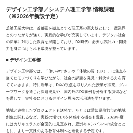
デザイン工学部／システム理工学部 情報課程
（※2026年新設予定）
芝浦工業大学は、首都圏を拠点とする理工系の実力校として、産業界
とのつながりが強く、実践的な学びが充実しています。デジタル社会
の変革に対応した教育を展開しており、DX時代に必要な設計力・開発
力を身につけられる環境が整っています。
■ デザイン工学部
デザイン工学部では、「使いやすさ」や「体験の質（UX）」に焦点を
当てたモノづくりを学びながら、社会の課題を発見・解決する力を育
てていきます。特に近年は、DXの視点を取り入れた授業が拡充。グル
ープワークを通じた課題発見や、国内外のDX事例を分析する演習など
を通して、実社会におけるデザイン思考の活用法を学びます。
地域と連携したプロジェクトも活発で、たとえば愛知県蒲郡市の地域
創生に関わるなど、実践の場でDXを体感する機会も豊富。2028年度
にはカリキュラムが全面的に見直され、豊洲キャンパスへの統合とと
もに、より一貫性のある教育体制へと進化する予定です。