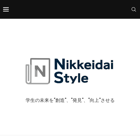
学生の未来を"創造"、"発見"、"向上"させる