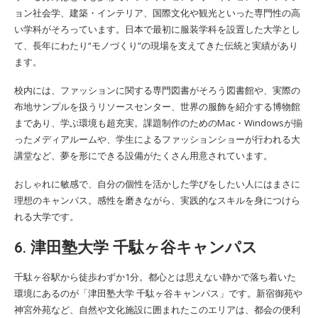
ョン社会学、建築・インテリア、国際文化や観光といった専門性の高
い学科がそろっています。日本で最初に服装学科を設置した大学とし
て、長年にわたり“モノづくり”の現場を支えてきた伝統と実績があり
ます。
校内には、ファッションに関する専門図書がそろう図書館や、実際の
布地サンプルを扱うリソースセンター、世界の服飾を紹介する博物館
まであり、学ぶ環境も超充実。課題制作のためのMac・Windowsが揃
ったメディアルームや、学生によるファッションショーが行われる大
講堂など、夢を形にできる設備がたくさん用意されています。
おしゃれに敏感で、自分の個性を活かした学びをしたい人にはまさに
理想のキャンパス。感性を磨きながら、実践的なスキルを身につけら
れる大学です。
6. 津田塾大学 千駄ヶ谷キャンパス
千駄ヶ谷駅から徒歩わずか1分。都心とは思えない静かで落ち着いた
環境にあるのが「津田塾大学 千駄ヶ谷キャンパス」です。新宿御苑や
神宮外苑など、自然や文化施設に囲まれたこのエリアは、都会の便利