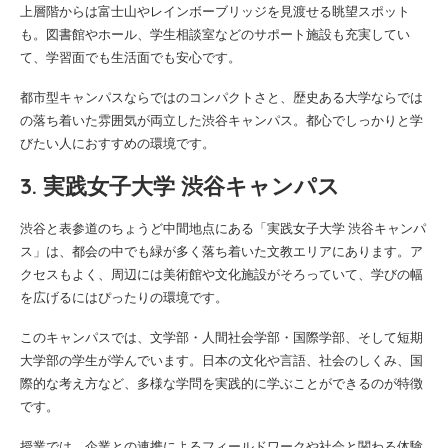
上層階からは富士山やレインボーブリッジを見渡せる眺望スポット
も。図書館やホール、学生相談室などのサポート施設も充実してい
て、学習面でも生活面でも安心です。
都市型キャンパスならではのコンパクトさと、歴史ある大学ならでは
の落ち着いた雰囲気が両立した渋谷キャンパス。都心でしっかりと学
びたい人におすすめの環境です。
3. 実践女子大学 渋谷キャンパス
渋谷と表参道のちょうど中間地点にある「実践女子大学 渋谷キャンパ
ス」は、都会の中でも緑が多く落ち着いた文教エリアにあります。ア
クセスもよく、周辺には美術館や文化施設がそろっていて、学びの幅
を広げるにはぴったりの環境です。
このキャンパスでは、文学部・人間社会学部・国際学部、そして短期
大学部の学生が学んでいます。日本の文化や言語、社会のしくみ、国
際的な考え方など、多様な学問を実践的に学ぶことができるのが特徴
です。
授業では、企業との連携によるフィールドワークや社会と関わる体験