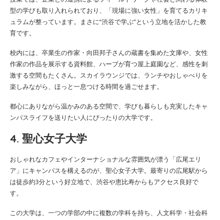
型の学びも取り入れられており、「現場に強い女性」を育てるカリキ
ュラムが整っています。まさに“渋谷で学ぶ”という立地を活かした教
育です。
校内には、卒業生の作家・向田邦子さんの蔵書を集めた文庫や、女性
作家の作品を展示する資料館、ハーブが育つ屋上庭園など、感性を刺
激する空間もたくさん。スカイラウンジでは、ランチやおしゃべりを
楽しみながら、ほっと一息つける時間を過ごせます。
都心にありながら温かみのある空間で、学びも暮らしも充実したキャ
ンパスライフを送りたい人にぴったりの大学です。
4. 聖心女子大学
おしゃれなカフェやインターナショナルな雰囲気が漂う「広尾エリ
ア」にキャンパスを構えるのが、聖心女子大学。最寄りの広尾駅から
は徒歩約3分という好立地で、渋谷や恵比寿からもアクセス良好で
す。
この大学は、一つの学部の中に複数の学科を持ち、人文科学・社会科