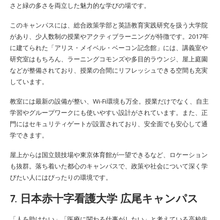
さと緑の多さを両立した魅力的な学びの場です。
このキャンパスには、総合政策学部と英語教育実践研究を扱う大学院
があり、少人数制の授業やアクティブラーニングが特徴です。2017年
に建てられた「アリス・メイベル・ベーコン記念館」には、講義室や
研究室はもちろん、ラーニングコモンズや多目的ラウンジ、屋上庭園
などが整備されており、授業の合間にリフレッシュできる空間も充実
しています。
教室には最新の設備が整い、Wi-Fi環境も万全。授業だけでなく、自主
学習やグループワークにも使いやすい設計がされています。また、正
門にはセキュリティゲートが設置されており、安全面でも安心して通
学できます。
屋上からは国立競技場や東京体育館が一望できるなど、ロケーション
も抜群。落ち着いた都心のキャンパスで、政策や社会について深く学
びたい人にはぴったりの環境です。
7. 日本赤十字看護大学 広尾キャンパス
「人を助けたい」「医療に関わる仕事がしたい」と考えている高校生