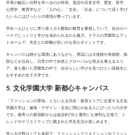
学系の幅広い分野を学べるのが特長。英語や日本文学、歴史、哲学、
心理学、教育学など、「人の心」「文化」「社会」について深く学び
たい人にはぴったりの環境が整っています。
学生一人ひとりに寄り添う少人数制の教育を重視していて、自分のペ
ースでじっくりと学びを深められるのも魅力。クラスの雰囲気もアッ
トホームで、先生との距離が近いのも安心ポイントです。
キャンパスは静かな環境にありながら、周辺には大使館や美術館、病
院などが点在し、日常の中で自然とグローバルな視点を養えるエリ
ア。落ち着いた雰囲気の中で、自分らしい学びを見つけたい高校生に
おすすめの女子大学です。
5. 文化学園大学 新都心キャンパス
「ファッションの聖地」ともいえる渋谷・新宿エリアに位置する文化
学園大学は、服装・デザイン・文化に関心がある人にぴったりの大学
です。最寄りの新宿駅からは徒歩約7分と通学にも便利な立地で、ト
レンドやクリエイティブに囲まれた学生生活が楽しめます。
学べる分野はとても多彩で、ファッションクリエイションやファッシ