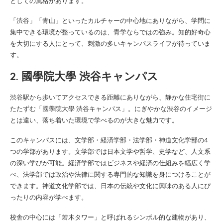
としての風格があります。
「渋谷」「青山」といったカルチャーの中心地にありながら、学問に
集中できる環境が整っているのは、青学ならではの強み。知的好奇心
を大切にする人にとって、刺激の多いキャンパスライフが待っていま
す。
2. 國學院大學 渋谷キャンパス
渋谷駅から歩いてアクセスできる距離にありながら、静かな住宅街に
たたずむ「國學院大學 渋谷キャンパス」。にぎやかな渋谷のイメージ
とは違い、落ち着いた環境で学べるのが大きな魅力です。
このキャンパスには、文学部・経済学部・法学部・神道文化学部の4
つの学部があります。文学部では日本文学や哲学、史学など、人文系
の深い学びが可能。経済学部ではビジネスや経済の仕組みを幅広く学
べ、法学部では政治や法律に関する専門的な知識を身につけることが
できます。神道文化学部では、日本の伝統や文化に興味のある人にぴ
ったりの内容が学べます。
校舎の中心には「若木タワー」と呼ばれるシンボル的な建物があり、