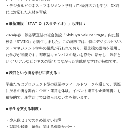
・デジタルビジネス・マネジメント学科：IT×経営の力を学び、DX時
代に対応した人材を育成
■ 最新施設「STATIO（スタティオ）」も注目：
2024年春、渋谷駅直結の複合施設「Shibuya Sakura Stage」内に新
校舎「STATIO」が誕生しました。この施設では、特にデジタルビジネ
ス・マネジメント学科の授業が行われており、最先端の設備を活用し
た学びが可能です。都市型キャンパスの魅力を存分に活かし、渋谷と
いう“リアルなビジネスの場”とつながった実践的な学びが特徴です。
■ 渋谷という街を学びに変える：
学生たちはプロジェクト型の授業やフィールドワークを通して、実際
に渋谷の街を舞台に企画・運営を体験。イベント運営や企業連携にも
積極的で、座学だけでは得られない力を養います。
■ 学生を支える制度：
・少人数ゼミでのきめ細かい指導
・就職や起業、留学に関する個別サポート