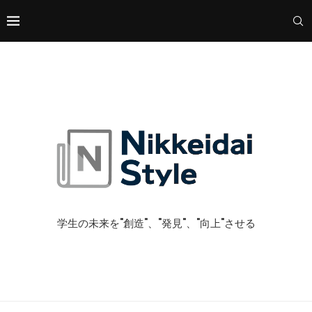
学生の未来を"創造"、"発見"、"向上"させる