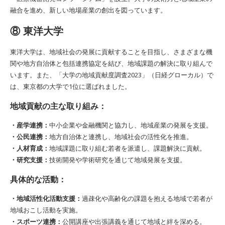
融合を進め、新しい地場産業の創出を図っています。
⑧ 東洋大学
東洋大学は、地域社会の発展に貢献することを目指し、さまざまな機
関や地方自治体と包括連携協定を結び、地域課題の解決に取り組んで
います。また、「大学の地域貢献度調査2023」（日経グローカル）で
は、東京都の大学で1位に選ばれました。
地域貢献の主な取り組み：
・産学連携：
中小企業や金融機関と協力し、地域産業の発展を支援。
・公民連携：
地方自治体と連携し、地域社会の活性化を推進。
・人材育成：
地域課題に取り組む若者を派遣し、課題解決に貢献。
・研究支援：
技術開発や学術研究を通じて地域発展を支援。
具体的な活動：
・地域活性化活動支援：
過疎化や高齢化の課題を抱える地域で若者が
地域おこし活動を実施。
・スポーツ連携：
公開講座や出張講義を通じて地域と絆を深める。