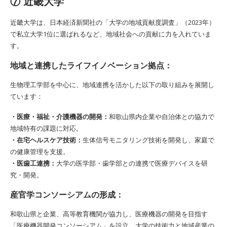
⑦ 近畿大学
近畿大学は、日本経済新聞社の「大学の地域貢献度調査」（2023年）
で私立大学1位に選ばれるなど、地域社会への貢献に力を入れていま
す。
地域と連携したライフイノベーション拠点：
生物理工学部を中心に、地域連携を活かした以下の取り組みを展開し
ています：
・医療・福祉・介護機器の開発：
和歌山県内企業や自治体との協力で
地域特有の課題に対応。
・在宅ヘルスケア技術：
生体信号モニタリング技術を開発し、家庭で
の健康管理を支援。
・医歯工連携：
大学の医学部・歯学部との連携で医療デバイスを研
究・開発。
産官学コンソーシアムの形成：
和歌山県と企業、高等教育機関が協力し、医療機器の開発を目指す
「医療機器開発コンソーシアム」を設立。大学の技術力と地域産業の