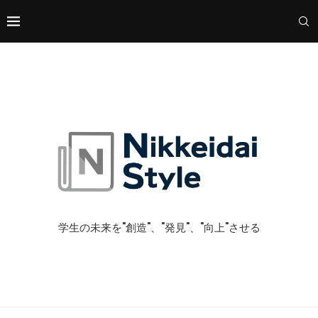
学生の未来を"創造"、"発見"、"向上"させる