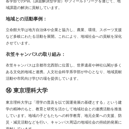
各学部でのPBL（課題解決型学習）やフィールドワークを通じて、地
域課題の解決に貢献しています。
地域との活動事例：
立命館大学は地方自治体や企業と協力し、農業、環境、スポーツ支援
など多岐にわたる活動を展開。これにより、地域社会への貢献を深化
させています。
衣笠キャンパスの取り組み：
衣笠キャンパスは京都市北西部に位置し、世界遺産や神社仏閣が多く
ある文化的地域と連携。人文社会科学系学部が中心となり、地域貢献
活動や市民向け学びの場を提供しています。
⑭ 東京理科大学
東京理科大学は「理学の普及を以て国運発展の基礎とする」という建
学の精神のもと、教育と研究を活かして地域社会との連携活動を推進
しています。地域の子どもたちへの科学教育、地元企業への支援、防
災・減災活動などを行い、キャンパス周辺の地域社会の持続的発展に
貢献しています。