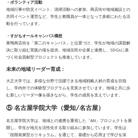
・ボランティア活動
地域行事や防災イベント、清掃活動への参加、商店街や地域施設との
共同イベント運営など、学生と教職員が一体となって多岐にわたる活
動を行っています。
・すがもオールキャンパス構想
巣鴨商店街を「第二のキャンパス」と位置づけ、学生が地域の課題解
決に取り組む実践の場を提供。地域住民や企業と連携し、SDGsに基
づく社会貢献型プロジェクトも推進しています。
未来の地域リーダー育成：
大正大学では、多様な分野で活躍できる地域戦略人材の育成を目指
し、学内外での体験型プログラムを充実させています。地域と共に歩
む新しいリーダー像を描きながら、学生の成長を支えています。
⑤ 名古屋学院大学（愛知/名古屋）
名古屋学院大学は、地域との連携を重視した「&N」プロジェクトを展
開し、学生が地元を活性化する取り組みに参加しています。学生は
「段階発展型カリキュラム」を通じて、基礎から応用まで学びを深